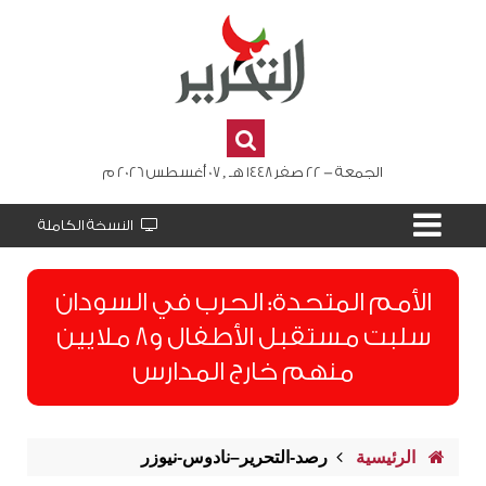
الجمعة - 22 صفر 1448 هـ , 07 أغسطس 2026 م
النسخة الكاملة
الأمم المتحدة: الحرب في السودان
سلبت مستقبل الأطفال و8 ملايين
منهم خارج المدارس
الرئيسية
رصد-التحرير–نادوس-نيوزر