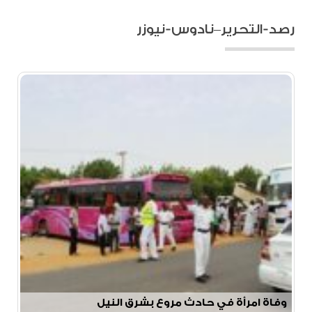
رصد-التحرير–نادوس-نيوزر
وفاة امرأة في حادث مروع بشرق النيل