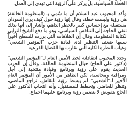
الخطة السياسية، بل يركز على الرؤية التي تهدي إلى العمل.
وأكد المحبوب عبد السلام أن ما سُمي بـ (المنظومة الخالفة)
هي رؤية وليست خطة، وقال إنها رؤية حول كيف يرى السودان
مستقبله مع إحساس كبير بالخطر الداهم، وأشار إلى أنها بذلك
تنفي الحاجة إلى التنافس السياسي، وهو ما دفع الشيخ الترابي
لكتابة المنظومة، وقال إن الخلافات التي برزت للسطح أخيراً
سببها ضعف التنظير لدى قيادة حزب “المؤتمر الشعبي”
وغياب النظرة الكلية التي تقارب بها القضايا الفرعية.
وجدد المحبوب انتقاداته لخط الأمين العام لـ”المؤتمر الشعبي”
(دكتور علي الحاج) حيال المنظومة الخالفة، وقال إن الحزب
الحديث يقوم على رؤية وبرنامج وقيادة منتخبة إلى أجل
ومراقبة ومحاسبة، لكن الظاهر من الأمور أن المؤتمر العام
الأخير لـ”الشعبي” لم يبسط رؤية للنقاش، تراجع الماضي،
وتنظر للحاضر، وتخطط للمستقبل، وأنه انتخاب الدكتور علي
الحاج بتفويض لا يتضمن رؤية وبرنامج عليهما اجماع.