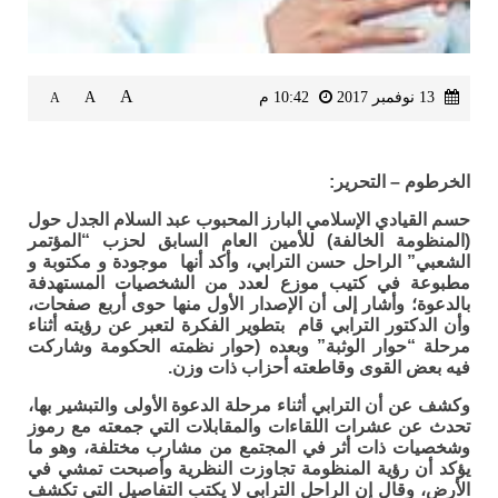
A
13 نوفمبر 2017
10:42 م
A
A
الخرطوم – التحرير:
حسم القيادي الإسلامي البارز المحبوب عبد السلام الجدل حول
(المنظومة الخالفة) للأمين العام السابق لحزب “المؤتمر
الشعبي” الراحل حسن الترابي، وأكد أنها موجودة و مكتوبة و
مطبوعة في كتيب موزع لعدد من الشخصيات المستهدفة
بالدعوة؛ وأشار إلى أن الإصدار الأول منها حوى أربع صفحات،
وأن الدكتور الترابي قام بتطوير الفكرة لتعبر عن رؤيته أثناء
مرحلة “حوار الوثبة” وبعده (حوار نظمته الحكومة وشاركت
فيه بعض القوى وقاطعته أحزاب ذات وزن.
وكشف عن أن الترابي أثناء مرحلة الدعوة الأولى والتبشير بها،
تحدث عن عشرات اللقاءات والمقابلات التي جمعته مع رموز
وشخصيات ذات أثر في المجتمع من مشارب مختلفة، وهو ما
يؤكد أن رؤية المنظومة تجاوزت النظرية وأصبحت تمشي في
الأرض، وقال إن الراحل الترابي لا يكتب التفاصيل التي تكشف