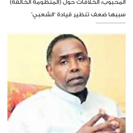
المحبوب: الخلافات حول (المنظومة الخالفة)
سببها ضعف تنظير قيادة “الشعبي”