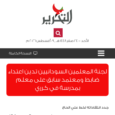
الأحد - 24 صفر 1448 هـ , 09 أغسطس 2026 م
النسخة الكاملة
لجنة المعلمين السودانيين تدين اعتداء
ضابط ومعتمد سابق على معلم
بمدرسة في كرري
جدد انتقاداته لخط علي الحاج