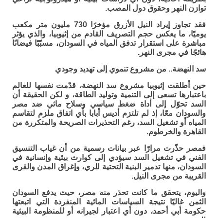
توازن النهر وحقوق دول المصب.
فقد تجاوز إيراد النيل الأزرق مؤخرًا 730 مليون متر مكعب
يوميًا، ما يعكس حجم التصريف القادم من إثيوبيا، والذي يؤثر
مباشرة على استقرار تدفق المياه في السودان، مسبّبًا فيضانًا
هائجًا في مجرى النهر.
سد النهضة.. من مشروع تنموي إلى تهديد وجودي
حين أطلقت إثيوبيا مشروع سد النهضة، قدّمت نفسها للعالم
باعتبارها تسعى إلى التنمية وتوليد الطاقة، و لكن الحقيقة أن
السد تحوّل إلى أداة ضغط سياسي وسلاح مائي ضد مصر
والسودان معًا، إذ لم تلتزم أديس أبابا بأي اتفاق ملزم لتقاسم
المياه أو تشغيل السد، رغم التحذيرات الصريحة والمتكررة من
القاهرة والخرطوم.
فمصر حذّرت مرارًا عبر بيانات رسمية من أن غياب التنسيق
الفني في تشغيل السد سيؤدي إلى كوارث بيئية وإنسانية في
السودان، منها تدمير البنية التحتية للري، وإغراق المدن والقرى
القريبة من مجرى النيل.
واليوم، يتحقق ما كانت تحذر منه مصر، حيث يدفع السودان
الثمن غاليًا نتيجة السياسات المائية المنفردة التي اتبعتها
حكومة أبي أحمد، دون أي اعتبار لجيرانه أو للمنظومة البيئية