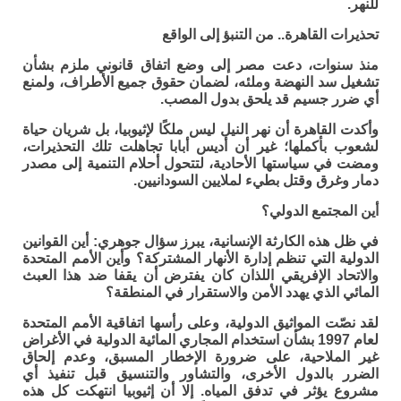
للنهر.
تحذيرات القاهرة.. من التنبؤ إلى الواقع
منذ سنوات، دعت مصر إلى وضع اتفاق قانوني ملزم بشأن
تشغيل سد النهضة وملئه، لضمان حقوق جميع الأطراف، ولمنع
أي ضرر جسيم قد يلحق بدول المصب.
وأكدت القاهرة أن نهر النيل ليس ملكًا لإثيوبيا، بل شريان حياة
لشعوب بأكملها؛ غير أن أديس أبابا تجاهلت تلك التحذيرات،
ومضت في سياستها الأحادية، لتتحول أحلام التنمية إلى مصدر
دمار وغرق وقتل بطيء لملايين السودانيين.
أين المجتمع الدولي؟
في ظل هذه الكارثة الإنسانية، يبرز سؤال جوهري: أين القوانين
الدولية التي تنظم إدارة الأنهار المشتركة؟ وأين الأمم المتحدة
والاتحاد الإفريقي اللذان كان يفترض أن يقفا ضد هذا العبث
المائي الذي يهدد الأمن والاستقرار في المنطقة؟
لقد نصّت المواثيق الدولية، وعلى رأسها اتفاقية الأمم المتحدة
لعام 1997 بشأن استخدام المجاري المائية الدولية في الأغراض
غير الملاحية، على ضرورة الإخطار المسبق، وعدم إلحاق
الضرر بالدول الأخرى، والتشاور والتنسيق قبل تنفيذ أي
مشروع يؤثر في تدفق المياه. إلا أن إثيوبيا انتهكت كل هذه