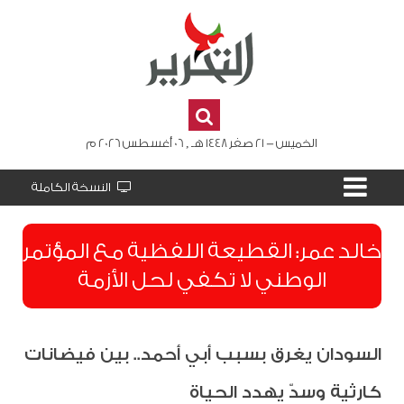
الخميس - 21 صفر 1448 هـ , 06 أغسطس 2026 م
النسخة الكاملة
​خالد عمر: القطيعة اللفظية مع المؤتمر
الوطني لا تكفي لحل الأزمة
السودان يغرق بسبب أبي أحمد.. بين فيضانات
كارثية وسدّ يهدد الحياة