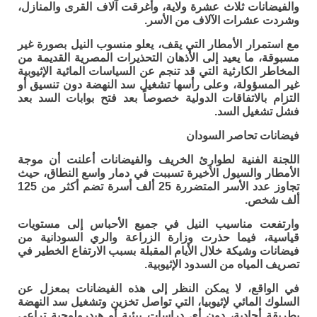
والفيضانات ثلاث عشرة ولاية، وأغرقت آلاف القرى والمنازل،
وشردت عشرات الآلاف من الأسر.
مع استمرار الأمطار التي يقف، يعلو منسوب النيل بصورة غير
مسبوقة، ما يعيد إلى الأذهان التحذيرات المصرية القديمة من
المخاطر الكارثية التي قد تنجم عن السياسات المائية الإثيوبية
غير المسؤولة، وعلى رأسها تشغيل سد النهضة دون تنسيق أو
التزام بالاتفاقات الدولية خصوصاً بعد فتح بوابات السد بعد
فشل تشغيل السد.
فيضانات تحاصر السودان
اللجنة الفنية لطوارئ الخريف والفيضانات أعلنت أن موجة
الأمطار والسيول الأخيرة تسببت في دمار واسع النطاق، حيث
تجاوز عدد الأسر المتضررة 25 ألف أسرة تضم أكثر من 125
ألف شخص.
وارتفعت مناسيب النيل في جميع الأحباس إلى مستويات
قياسية، فيما حذرت وزارة الزراعة والري السودانية من
فيضانات وشيكة خلال الأيام المقبلة بسبب الارتفاع الخطير في
تصريف المياه من السدود الإثيوبية.
في الواقع، لا يمكن النظر إلى هذه الفيضانات بمعزل عن
السلوك المائي لإثيوبيا، التي تواصل تخزين وتشغيل سد النهضة
بطريقة أحادية، دون أي دراسات بيئية أو هيدرولوجية تراعي