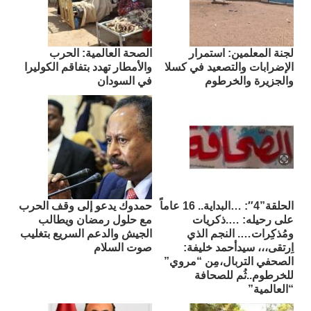
لجنة المعلمين: استمرار
الصحة العالمية: الحرب
الإضرابات والتصعيد في كسلا
والأمطار تهدد بتفاقم الكوليرا
والجزيرة والخرطوم
في السودان
الحلقة”4″: …البداية.. 16 عاماً
حمدوك يدعو إلى وقف الحرب
على رحيله: ….ذكريات
مع حلول رمضان ويطالب
ومُذكِرات…. النجم الذي
الجيش والدعم السريع بتغليب
اِرتقى،،، سيدأحمد خليفة:
صوت السلام
الصحفي التربال،مِن “مروي”
للخرطوم..ثُم للصحافة
“العالمية”