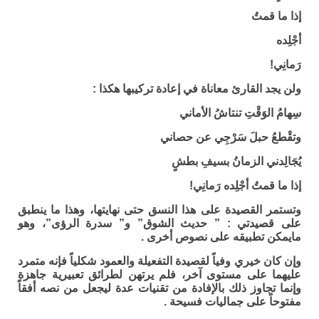
إذا ما قمتُ
أجْلِده
رَمانِي!
ولن يجد القارئ معاناة في إعادة تركيبها هكذا :
سِهامُ الوَقْتِ تنتاشُ الأماني
وتقْطعُ حبلَ سَرْجِي عن حصاني
يُجَالِدني الزمانُ بسيفِ بطشٍ
إذا ما قمتُ أجْلِده رَمانِي!
وتستمر القصيدة على هذا النسق حتى نهايتها، وهذا ما ينطبق
على قصيدتي : ” حديث الشوق” و” سدرة الرؤى”، وهو
مايمكن تطبيقه على نصوص أخرى .
وإن كان خيري وفياً لقصيدة التفعيلة والعمود شكلياً فإنه متمرد
عليهما على مستوى آخر، فلم يرتهن لطرائق تعبيرية جاهزة
وإنما تجاوز ذلك بالإفادة من تقنيات عدة ليجعل من نصه أفقاً
مفتوحاً على جماليات فسيحة .