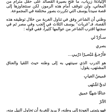
الإلياذة/ زرياب، ما فتح بصيرة القصائد على حقل مترام من
المعاني، ولن نتوقف أمام هذه الرموز، لكن سنتجاوزها إلى
قصة سيدنا يوسف التي تكررت بصور مختلفة في المجموعة.
وظني أن الشاعر وفق في تناول الغربة من خلال توظيفه هذه
القصة، فـ”غربات” يوسف الثلاث في الجب وفي مصر ثم في
سجنها اقترب الشاعر من عوالمها كثيراً، ففي قوله :
سـأرُدّ لي
بصري
فأرْجـعُ مُبْصـِرًا دَرْبـِي…
هو الدرب الذي سينتهي به إلى وطنه حيث اللقيا والعناق
المشتهى، يقول:
قميصُ الغيابِ
لديَّ اشْتَهى
عناقًا شهيَّا عميق
الأثرْ
فهو يتمنى العودة إلى وطنه، لا يريد للغربة أن تحاول النيل منه،