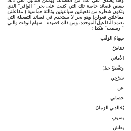
وهذا يصدق على عدد من القصائد، ويمكن التدليل على ذلك
ببعض قصائد خاصة تلك التي كتبت على بحر ” الوافر” الذي
يتكون شطره من تفعيلتين سباعيتين وثالثة خماسية ( مفاعلتن
مفاعلتن فعولن) وهو بحر لا يستخدم في قصائد التفعيلة التي
تعتمد التفاعيل الموحدة، ومن ذلك قصيدة ” سهام الوقت والتي
” رسمت” هكذا :
سِهامُ الوَقْتِ
تنتاشُ
الأماني
وتقْطعُ حبلَ
سَرْجِي
عن
حصاني
يُجَالِدني الزمانُ
بسيفِ
بطشٍ