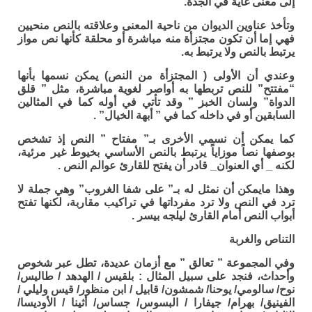
إلى معنى غاية في الجدة.
وتأخذ عناوين الديوان من ناحية المعنى وعلاقته بالنص منحيين
فهي إما أن تكون مجتزأة منه مباشرة أو محلقة كأنها نص مواز
يرتبط بالنص ولا يرتبط به.
وعندي أن الأولى ( المجتزأة من النص) يمكن نسمها بأنها
“مفتتح” للنص تربطها به أواصر لغوية مباشرة، مثل ” قلق
الدواة” ولسان الخبز ” وقد تأتي في أوله كما في المثالين
السابقين أو في داخله كما في ” أبهة الخيال” .
كما يمكن أن نسمي الأخرى بـ” مفتاح ” النص إذ تشخص
بوصفها نصاً موزاياً يرتبط بالنص الأساسي بخيوط غير مرئية،
لكنه _ أي العنوان_ قادر أن يفتح للقارئ عوالم النص .
وهذا مايمكن أن نمثل له بـ” على شفا الغروب” وهي جملة لا
ترد في النص ولا ترد مفرداتها في تراكيب مقاربة، لكنها تفتح
أبواب النص أمام القارئ ليلجه بيسر .
التناص والغربة
وفي المجموعة ” تعالق ” مع أزمان عديدة، تطل عبر شخوص
وأحداث، فنجد على سبيل المثال : بلقيس / الهدهد / طاليس/
نوح/ سالومي/ يوحنا/ شمشون/ قابيل / ابن منظور/ قيس وليلي /
الفينيق/ بهرام/ جيفارا / البسوس/ جساس/ أثينا / الأوديسا/