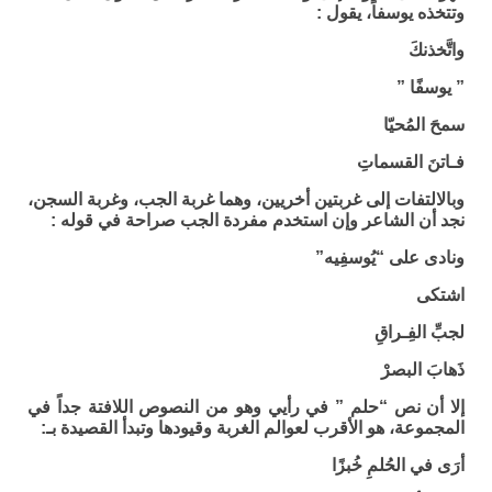
وتتخذه يوسفاً، يقول :
واتَّخذنكَ
” يوسفًا ”
سمحَ المُحيّا
فـاتنَ القسماتِ
وبالالتفات إلى غربتين أخريين، وهما غربة الجب، وغربة السجن،
نجد أن الشاعر وإن استخدم مفردة الجب صراحة في قوله :
ونادى على “يُوسفِيه”
اشتكى
لجبِّ الفِـراقِ
ذَهابَ البصرْ
إلا أن نص “حلم ” في رأيي وهو من النصوص اللافتة جداً في
المجموعة، هو الأقرب لعوالم الغربة وقيودها وتبدأ القصيدة بـ:
أرَى في الحُلمِ خُبزًا