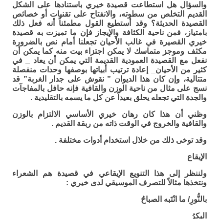
والسؤال هل استطاعت قصيدة خيري باستنادها على الشكل
القديم التخلص من سطوته، والانفتاح على تقنيات أو خصائص
القصيدة الحديثة؟ وقد أستطيع القول مطمئناً أنه فعل ذلك
بامتياز، فمن ناحية الكثافة والإيجاز فإن ما تميزت به قصيدة
خيري القصيرة في غالب الأحيان تجعلنا أمام نص بالضرورة
مكثف وموجز متماسك لا يمكن اجتزاء بيت منه كما يمكن أن
نفعل مع القصيدة العمودية القديمة التي يمكن أن يعاد _ في
كثير من الأحيان_ إعادة ترتيب أبياتها بوصفها وحدات منفصلة
متتالية، وإن كان هذا الديوان ” نقوش على جدار الغربة” قد
نسج على مثال من ناحية الوزن والقافية فإنه حافل بالمفاجآت
والجدة التي تجعله يحلق بعيداً عن كل ما يسمه بالتقليدية .
وظني أن هذا كان رهان خيري الأساسي الالتزام بالوزن
والقافية والخروج في الوقت ذاته من ربقة القديم .
وقد توخى ذلك من خلال استخدام أدوات مختلفة .
الإيقاع
ولننظر إلى هذا التنويع الإيقاعي في قصيدة هم الشعراء
ونتخذها مثالاً للتصرف الموسيقي لدى خيري :
بالنُّورِ/ ما انْتَبه الصباحُ
البكرُ