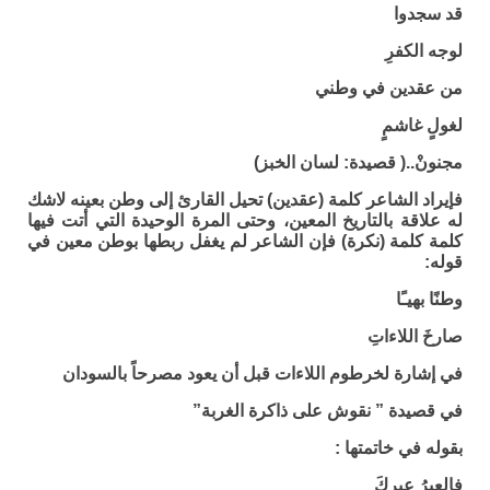
قد سجدوا
لوجه الكفرِ
من عقدين في وطني
لغولٍ غاشمٍ
مجنونْ..( قصيدة: لسان الخبز)
فإيراد الشاعر كلمة (عقدين) تحيل القارئ إلى وطن بعينه لاشك
له علاقة بالتاريخ المعين، وحتى المرة الوحيدة التي أتت فيها
كلمة كلمة (نكرة) فإن الشاعر لم يغفل ربطها بوطن معين في
قوله:
وطنًا بهيـًا
صارخَ اللاءاتِ
في إشارة لخرطوم اللاءات قبل أن يعود مصرحاً بالسودان
في قصيدة ” نقوش على ذاكرة الغربة”
بقوله في خاتمتها :
فالعيرُ عيركَ