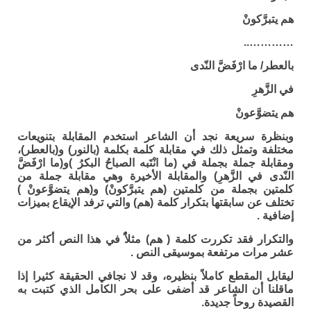
هم يتبرَّكونْ
…………..
بالعطر/ ما ارْفَضَّ النّدى
في الزَّهرِ
هم يتضوَّعونْ
وبنظرة سريعة نجد أن الشاعر استخدم المقابلة بتنويعات
مختلفة وتمثل ذلك في مقابلة كلمة بكلمة (بالنور) و(بالعطر)،
ومقابلة جملة بجملة في (ما انْتَبه الصباحُ البكرُ )و(ما ارْفَضَّ
النّدى في الزَّهرِ) والمقابلة الأخيرة وهي مقابلة جملة من
كلمتين بجملة من كلمتين (هم يتبرَّكونْ) و(هم يتضوَّعونْ )
تختلف عن سابقتها بتكرار كلمة (هم) والتي ترفد الإيقاع بميزات
إضافية .
والتكرار فقد تكررت كلمة ( هم) مثلاًُ في هذا النص أكثر من
عشر مرات مرتفعة بموسيقى النص .
ليقابل المقطع كاملاً بنظيره، وقد لا نجافي الحقيقة كثيرا إذا
ماقلنا أن الشاعر قد أضفى على بحر الكامل الذي كتبت به
القصيدة روحاً جديدة.