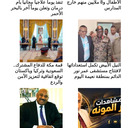
الأطفال و8 ملايين منهم خارج
تنفذ يوماً علاجياً مجانياً بأم
المدارس
درمان وتعلن يوماً آخر بالبحر
الأحمر
النيل الأبيض تكمل استعداداتها
قمة مكة للدفاع المشترك..
لافتتاح مستشفى عمر نور
السعودية وتركيا وباكستان
الدائم بمنطقة نعيمة اليوم
توقع اتفاقية لتعزيز الأمن
والردع