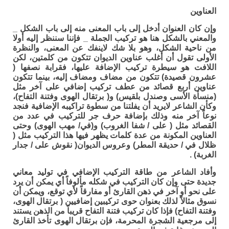
العناوين
وإن كان العنوان أدخل إلى باب المعنى منه إلى باب الشكل _
والمعني بالشكل هنا هو تركيب الجملة _ فإننا سننظر إليه أولا
من ناحية الشكل، وهو بلا شك لاينفك عن المعنى، والنظرة
الأولى تقول أن أغلب عناوين الديوان تتكون من كلمتين، لكن
اللافت هو سيطرة تركيب الإضافة عليها، فقرابة نصفها (
عشرون قصيدة) تتكون من مضاف ومضاف إليه، بينما تتكون
عناوين أربع قصائد من عطف تركيب إضافي على آخر مثل
(منسأة الأسى وصندل بلقيس) و( برتقال الهوى وفتنة التفاح)،
وكأن الشاعر لايريد أن يفلتنا من سطوة تراكيبه الإضافية فنجد
نوعاً آخر منه وذلك بإضافة حرف جر للتركيب في عدد من
القصائد مثل ( على / شفا الغروب) و(في/ مهب الهوى) وحتى
العناوين المكونة من عدة كلمات يظهر فيها هذا التركيب مثل (
ظلال في / حديقة المطر) وعروس الديوان( نقوش على / جدار
الغربة) .
وأفاد الشاعر من طاقة التركيب الإضافي في توليد معاني
جديدة حتى وإن كان التركيب في شكله مألوفاً أي يمكن أن يرد
على نحو أو آخر في ذهن القارئ أو مفارقاً لأي توقع، ويمكن أن
نسوق مثالاً لذلك بعنوان حوى تركيبين إضافيين ( برتقال الهوى،
وفتنة التفاح) فإذا كان تركيب فتنة التفاح قريباً من الذهن يستند
إلى مرجعية الشجرة المحرمة، فإن برتقال الهوى تأخذ القارئ