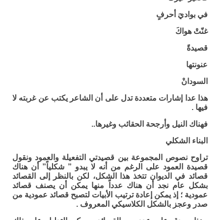
في بواديَ أحرفٍ
غنّتْ هواكَ
قصيدةً
عنونتها
السودانْ
هذا عدا إشارات متعددة تدل على أن الشاعر يكتب عن غربته لا
فيها .
فهناك النيل وأرجحة الحقائب وغيرها..
البناء الشكلي
تراوح نصوص المجموعة بين قصيدتي التفعيلة والعمود ونقول
قصيدة العمود على الرغم من أنه لا يبدو ” شكلياً” أن هناك
قصائد في الديوان تتخذ هذا الشكل، لكن بالنظر إلى القصائد
بشكل عام نجد أن هناك عدداً منها يمكن أن يصنف قصائد
عمودية ؛ إذ يمكن إعادة ترتيب الأبيات لتصبح قصائد عمودية من
صدر وعجز بالشكل الكلاسيكي المعروف .