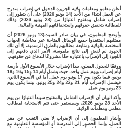
أعلن معلمو ومعلمات ولاية الجزيرة الدخول في إضراب متدرج
عن العمل ابتداءً من الأحد (14 يونيو 2026) على أن يتطور إلى
إضراب شامل ومفتوح اعتبارًا من (28 يونيو 2026) وذلك
للمطالبة بتحقيق حقوقهم واستحقاقاتهم المهنية والمالية.
وأوضح المعلمون، في بيان صادر السبت(13 يونيو 2026) أن
ممثليهم استنفدوا جميع الوسائل المتاحة عبر مخاطبة الجهات
المختصة بالولاية ومتابعة مطالبهم بالطرق الرسمية، إلا أن تلك
الجهود لم تُفضِ إلى نتائج ملموسة، الأمر الذي دفعهم إلى
اللجوء إلى الإضراب باعتباره حقًا مشروعًا للدفاع عن حقوقهم.
ووفقًا للجدول المعلن، يبدأ الإضراب خلال الأسبوع الأول بأربعة
أيام إضراب ويوم عمل واحد، حيث يشمل أيام 14 و15 و16 و18
يونيو، فيما يكون يوم 17 يونيو يوم عمل. أما في الأسبوع الثاني،
فيشمل الإضراب أيام 21 و22 و24 و25 يونيو، بينما يكون يوم
23 يونيو يوم عمل.
وأكد البيان أن الإضراب الشامل والمفتوح سيبدأ اعتبارًا من يوم
الأحد 28 يونيو 2026، وسيستمر حتى تتم الاستجابة لمطالب
معلمي ومعلمات الولاية.
وأشار المعلمون إلى أن الإضراب لا يعني التغيب عن مقر
العمل، وإنما الحضور إلى المدرسة أو المؤسسة التعليمية مع