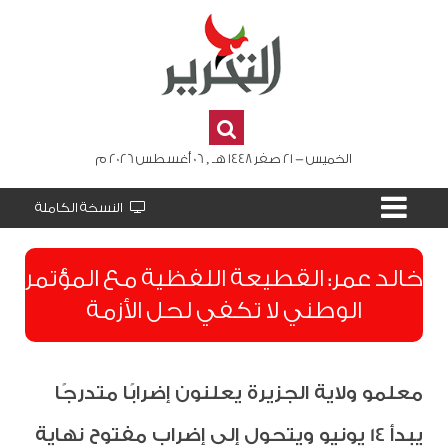
الخميس - 21 صفر 1448 هـ , 06 أغسطس 2026 م
النسخة الكاملة
​خالد عمر: القطيعة اللفظية مع المؤتمر
الوطني لا تكفي لحل الأزمة
معلمو ولاية الجزيرة يعلنون إضرابًا متدرجًا
يبدأ 14 يونيو ويتحول إلى إضراب مفتوح نهاية