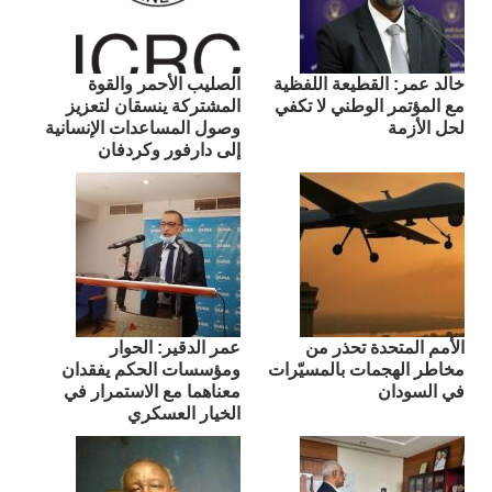
​خالد عمر: القطيعة اللفظية
الصليب الأحمر والقوة
مع المؤتمر الوطني لا تكفي
المشتركة ينسقان لتعزيز
لحل الأزمة
وصول المساعدات الإنسانية
إلى دارفور وكردفان
الأمم المتحدة تحذر من
عمر الدقير: الحوار
مخاطر الهجمات بالمسيّرات
ومؤسسات الحكم يفقدان
في السودان
معناهما مع الاستمرار في
الخيار العسكري