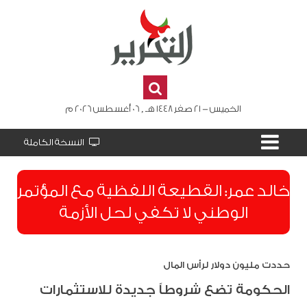
الخميس - 21 صفر 1448 هـ , 06 أغسطس 2026 م
النسخة الكاملة
​خالد عمر: القطيعة اللفظية مع المؤتمر
الوطني لا تكفي لحل الأزمة
حددت مليون دولار لرأس المال
الحكومة تضع شروطاً جديدة للاستثمارات