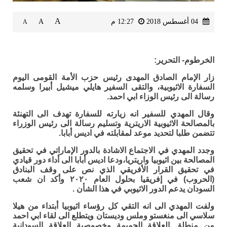
A
04 أغسطس 2018
12:27 م
A
A
الخرطوم- التحرير:
زار الإمام الصادق المهدى رئيس حزب الأمة القومى اليوم
السفارة الاثيوبية، والتقى السفير هايلي ميشيل أبيرا وسلمه
رسالة الى رئيس الوزاء ابي احمد.
وقال المهدي للسفير انه زيارته للسفارة تهدف الى التهنئة
بالمصالحة الاثيوبية الاريترية وتسليم رسالة الى رئيس الوزراء
تتضمن طلبا لتحديد موعد لمقابلته في اديس أبابا.
وجدد المهدي في الاجتماع الاشادة بالدور الإماراتي في تحقيق
المصالحة بين اثيوبيا واريتريا،ودعا اديس أبابا الى أداء دور قيادي
في تحقيق القرار الأفريقي الذي نص على وقف البنادق
(الحروب) في إفريقيا بحلول العام ٢٠٢٠ وأكد ان شعب
السودان يدعم الدور الاثيوبي في هذا الشأن .
ولفت المهدي الى انه التقي كل رؤساء اثيوبيا أبتداء من هيلا
سلاسي الى منغستو وملس وديستان ويتطلع الى لقاء ابي احمد
من منطلق العلاقة الحميمة وخصوصية العلاقة السودانية