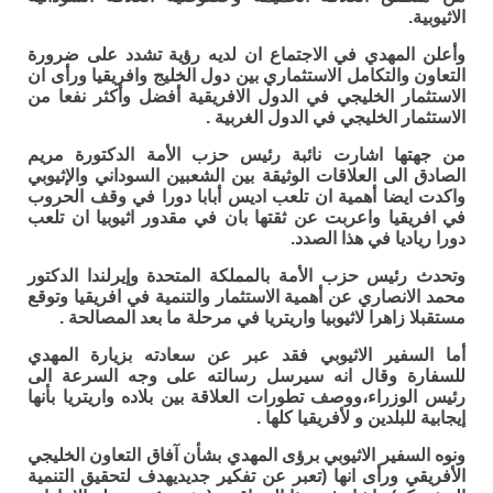
الاثيوبية.
وأعلن المهدي في الاجتماع ان لديه رؤية تشدد على ضرورة
التعاون والتكامل الاستثماري بين دول الخليج وافريقيا ورأى ان
الاستثمار الخليجي في الدول الافريقية أفضل وأكثر نفعا من
الاستثمار الخليجي في الدول الغربية .
من جهتها اشارت نائبة رئيس حزب الأمة الدكتورة مريم
الصادق الى العلاقات الوثيقة بين الشعبين السوداني والإثيوبي
واكدت ايضا أهمية ان تلعب اديس أبابا دورا في وقف الحروب
في افريقيا واعربت عن ثقتها بان في مقدور اثيوبيا ان تلعب
دورا رياديا في هذا الصدد.
وتحدث رئيس حزب الأمة بالمملكة المتحدة وإيرلندا الدكتور
محمد الانصاري عن أهمية الاستثمار والتنمية في افريقيا وتوقع
مستقبلا زاهرا لاثيوبيا واريتريا في مرحلة ما بعد المصالحة .
أما السفير الاثيوبي فقد عبر عن سعادته بزيارة المهدي
للسفارة وقال انه سيرسل رسالته على وجه السرعة الى
رئيس الوزراء،ووصف تطورات العلاقة بين بلاده واريتريا بأنها
إيجابية للبلدين و لأفريقيا كلها .
ونوه السفير الاثيوبي برؤى المهدي بشأن آفاق التعاون الخليجي
الأفريقي ورأى انها (تعبر عن تفكير جديديهدف لتحقيق التنمية