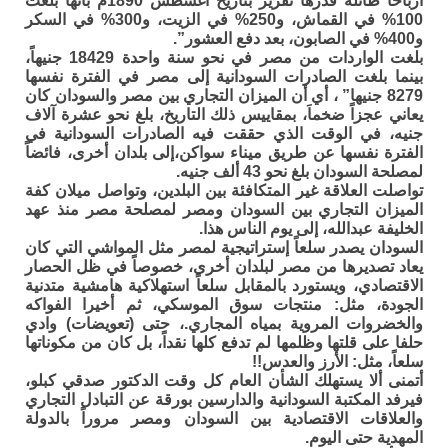
أرباحاً طائلة قدرها تقرير بتاريخ أغسطس 1890م بأنها بلغت
100% في القماش، و250% في الزيت، و300% في السكر
و400% في الصابون، بعد دفع العشور”.
بلغت الواردات من مصر في نحو سنة واحدة 18429 جنيهاً،
بينما بلغت الصادرات السودانية إلى مصر في الفترة نفسها
8279 جنيها” ، أي أن الميزان التجاري بين مصر والسودان كان
يعاني عجزاً ضخماَ، بمقاييس ذلك التاريخ، بلغ نحو عشرة آلاف
جنيه، في الوقت الذي حققت فيه الصادرات السودانية في
الفترة نفسها عن طريق ميناء سواكن،إلى بلدان أخرى، فائضاً
لمصلحة السودان بلغ نحو 43 ألف جنيه.
تواصلت العلاقة غير المتكافئة بين البلدين، وتواصل ميلان كفة
الميزان التجاري بين السودان ومصر لمصلحة مصر منذ عهد
الخليفة عبدالله، إلى يوم الناس هذا.
السودان يصدر سلعاً إستراتيجية لمصر مثل المواشي التي كان
يعاد تصديرها من مصر لبلدان أخرى، خصوصاً في ظل الحصار
الاقتصادي، ويستورد بالمقابل سلعاً استهلاكية هامشية متدنية
الجودة، مثل: منتجات سوق الموسكي، ثم أخيرا الفواكه
والخضروات المروية بمياه المجاري.، حتى (تعويضات) وادي
حلفا على قلتها وظلمها لم تدفع كلها نقداً، بل كان من مكوناتها
سلعاً، مثل: الأرز والعدس!!
أتمنى ألا يستهلك الشأن العام كل وقت الدكتور صدقي كبلو،
فيرفد المكتبة السودانية والدارسين بورقة عن التبادل التجاري
والعلاقات الاقتصادية بين السودان ومصر مروراً بالدولة
المهدية حتى اليوم.