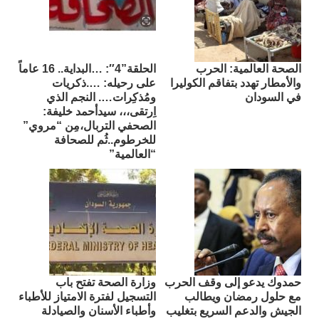
الصحة العالمية: الحرب
الحلقة”4″: …البداية.. 16 عاماً
والأمطار تهدد بتفاقم الكوليرا
على رحيله: ….ذكريات
في السودان
ومُذكِرات…. النجم الذي
اِرتقى،،، سيدأحمد خليفة:
الصحفي التربال،مِن “مروي”
للخرطوم..ثُم للصحافة
“العالمية”
حمدوك يدعو إلى وقف الحرب
وزارة الصحة تفتح باب
مع حلول رمضان ويطالب
التسجيل لفترة الامتياز للأطباء
الجيش والدعم السريع بتغليب
وأطباء الأسنان والصيادلة