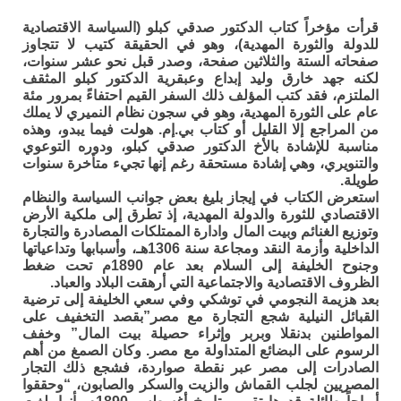
قرأت مؤخراً كتاب الدكتور صدقي كبلو (السياسة الاقتصادية
للدولة والثورة المهدية)، وهو في الحقيقة كتيب لا تتجاوز
صفحاته الستة والثلاثين صفحة، وصدر قبل نحو عشر سنوات،
لكنه جهد خارق وليد إبداع وعبقرية الدكتور كبلو المثقف
الملتزم، فقد كتب المؤلف ذلك السفر القيم احتفاءً بمرور مئة
عام على الثورة المهدية، وهو في سجون نظام النميري لا يملك
من المراجع إلا القليل أو كتاب بي.إم. هولت فيما يبدو، وهذه
مناسبة للإشادة بالأخ الدكتور صدقي كبلو، ودوره التوعوي
والتنويري، وهي إشادة مستحقة رغم إنها تجيء متأخرة سنوات
طويلة.
استعرض الكتاب في إيجاز بليغ بعض جوانب السياسة والنظام
الاقتصادي للثورة والدولة المهدية، إذ تطرق إلى ملكية الأرض
وتوزيع الغنائم وبيت المال وادارة الممتلكات المصادرة والتجارة
الداخلية وأزمة النقد ومجاعة سنة 1306هـ، وأسبابها وتداعياتها
وجنوح الخليفة إلى السلام بعد عام 1890م تحت ضغط
الظروف الاقتصادية والاجتماعية التي أرهقت البلاد والعباد.
بعد هزيمة النجومي في توشكي وفي سعي الخليفة إلى ترضية
القبائل النيلية شجع التجارة مع مصر”بقصد التخفيف على
المواطنين بدنقلا وبربر وإثراء حصيلة بيت المال” وخفف
الرسوم على البضائع المتداولة مع مصر. وكان الصمغ من أهم
الصادرات إلى مصر عبر نقطة صواردة، فشجع ذلك التجار
المصريين لجلب القماش والزيت والسكر والصابون، “وحققوا