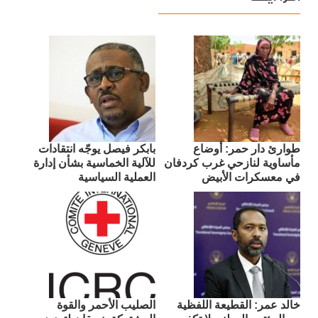
طوارئ دار حمر: أوضاع
بابكر فيصل يوجّه انتقادات
مأساوية لنازحي غرب كردفان
للآلية الخماسية بشأن إدارة
في معسكرات الأبيض
العملية السياسية
​خالد عمر: القطيعة اللفظية
الصليب الأحمر والقوة