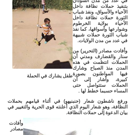
في عدد من مدن السودان
بتنفيذ حملات نظافة داخل
الأحياء والأسواق، ونفذ شباب
الثورة حملات نظافة داخل
الأحياء بولاية الخرطوم
وشوارعها وأسواقها، كما نفذ
شباب الثورة حملات شبيهة
في عدد من مدن الولايات.
وأفادت مصادر (التحرير) من
سنار والقضارف ومدني أن
الحملات انتظمت في هذه
المدن منذ الصباح وشارك
فيها المواطنون بصورة
طفل يشارك في الحملة
كبيرة، وأشار إلى أن
الحملات ستتواصل حتى
المساء حسبما خطط لها .
ورفع ناشطون شعار (حنبنيهو) في أثناء قيامهم بحملات
النظافة، وهو شعار اليوم الذي أعلنته قوى الحرية والتغيير في
بيان الدعوة إلى حملات النظافة.
وأفادت
مصادر