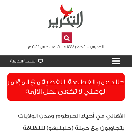
الخميس - 21 صفر 1448 هـ , 06 أغسطس 2026 م
النسخة الكاملة
​خالد عمر: القطيعة اللفظية مع المؤتمر
الوطني لا تكفي لحل الأزمة
الأهالي في أحياء الخرطوم ومدن الولايات
يتجاوبون مع حملة (حنبنيهو) للنظافة