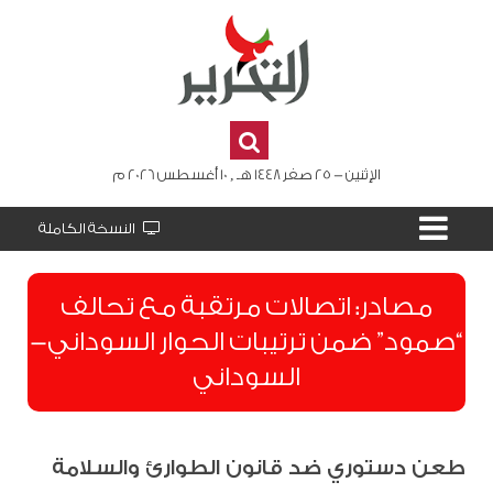
الإثنين - 25 صفر 1448 هـ , 10 أغسطس 2026 م
النسخة الكاملة
مصادر: اتصالات مرتقبة مع تحالف
“صمود” ضمن ترتيبات الحوار السوداني-
السوداني
طعن دستوري ضد قانون الطوارئ والسلامة