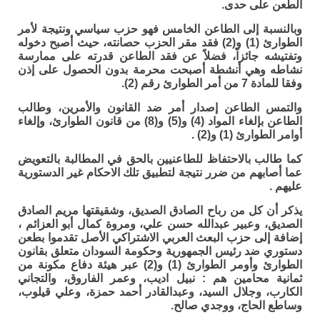
الطعن على حدى.
وبالنسبة إلى الطاعن الخامس فهو حزب سياسي ونتيجة لأمر
الطوارئ (1) و(2) فقد مقر الحزب حصانته، حيث أصبح دخوله
وتفتيشه جائزاً، فضلاً عن فقد الطاعن قدرته على ممارسة
نشاطه وهي أنشطة أصبحت محرمة بدون الحصول على إذن
وفقا للمادة 7 من أمر الطوارئ رقم (2).
والتمس الطاعن إصدار أمر ضد القانون والأمرين، وطالب
الطاعن بإلغاء المواد (4) و(5) و(8) من قانون الطوارئ، وإلغاء
أوامر الطوارئ (1) و(2) .
كما طالب بالاحتفاظ للطاعنيين بالحق في المطالبة بالتعويض
عما أصابهم من ضرر نتيجة لتطبيق تلك الاحكام غير الدستورية
عليهم .
يذكر أن كل من رباح الصادق الصديق، وشقيقتها مريم الصادق
الصديق، وعبير عبدالله حسن علي، ومروة كمال أبو العزائم ،
إضافة إلى حزب البعث العربي الاشتراكي الأصل تقدموا بطعن
دستوري ضد رئيس الجمهورية وحكومة السودان متعلق بقانون
الطوارئ وأومر الطوارئ (1) و(2) عبر هيئة دفاع مكونة من
ثمانية محامين هم : نبيل اديب، وعمر الفاروق، والتجاني
الكارب، وجلال السيد، وعبدالقادر أحمد حمزة، وعلي قيلوب،
وساطع الحاج، ووجدي صالح.