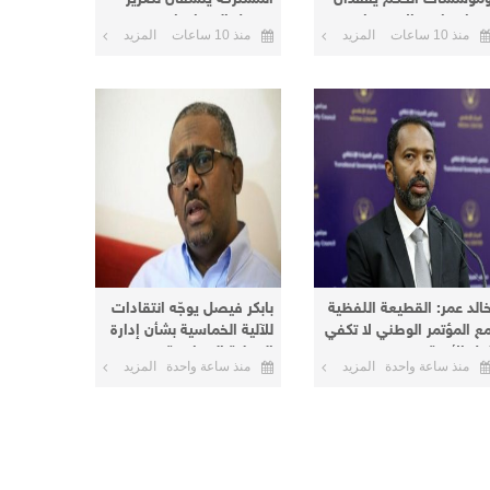
عناهما مع الاستمرار في
وصول المساعدات
منذ 10 ساعات
المزيد
منذ 10 ساعات
المزيد
لخيار العسكري
الإنسانية إلى دارفور
وكردفان
خالد عمر: القطيعة اللفظية
بابكر فيصل يوجّه انتقادات
ع المؤتمر الوطني لا تكفي
للآلية الخماسية بشأن إدارة
حل الأزمة
العملية السياسية
منذ ساعة واحدة
المزيد
منذ ساعة واحدة
المزيد