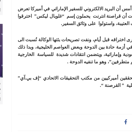
م
 أمس أن البريد الالكتروني للسفير الإماراتي في أميركا تعرض
ا
نت أن قراصنة انترنت يحملون إسم “غلوبال ليكس” اخترقوا
العتيبة، واستولوا على وثائق السفير.
 اختراقه قبل أيام، ونفت تصريحات بثتها الوكالة نُسبت الى
 أزمة حادة بين الدوحة وبعض العواصم الخليجية، وبدا ذلك
ية وإماراتية، ويتضمن انتقادات شديدة للسياسة الخارجية
متطرفين”، وهو ما تنفيه الدوحة .
حققين أميركيين من
مكتب التحقيقات الاتحادي “إف بي.آي”
​
 ” القرصنة “.
م
ل