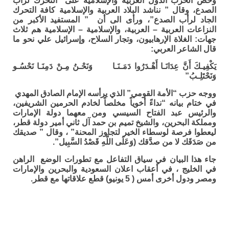
وحض الحزب الدول العربية والإسلامية على التحرك لرأب
الصدع، وقال ” نناشد البلاد العربية والإسلامية كافة التحرك
الجاد لرأب الصدع”، ورأى الى أن ” المستفيد الأكبر من
النزاعات العربية – العربية، والإسلامية – الإسلامية هم ثلاث
جهات: الغلاة الإرهابيون، وتجار السلاح، وإسرائيل علي نحو ما
قال الشاعر العربي:
يَكْفِيـكَ أَنَّ عِدَانَـا أَهْـدَرُوا دَمَـنَـا وَنَحْـنُ مِـنْ دَمِنَـا نَحْسُـو
وَنَحْتَلِـبُ”
ووجه حزب “الأمة القومي” الذي يرأسه الإمام الصادق المهدي
في ختام بيانه “نداءً أخوياً مخلصاً لخادم الحرمين الشريفين،
والرئيس عبد الفتاح السيسي ومن معهما دولة الإمارات
ومملكة البحرين، والشيخ تميم بن حمد آل ثاني أمير دولة قطر،
ليعطوا فرصة لوسطاء الخير لتجاوز المحنة” ، وقال ” صديقك
من صَدَقَك لا من صدَّقك (وَعَلَى اللَّهِ قَصْدُ السَّبِيل”.
جاء هذا البيان في سياق التفاعل مع تطورات الوضع الراهن
في الخليج ، في أعقاب اعلان السعودية والبحرين والإمارات
ومصر ودول أخرى أمس ( 5 يونيو) قطع علاقاتها مع قطر.