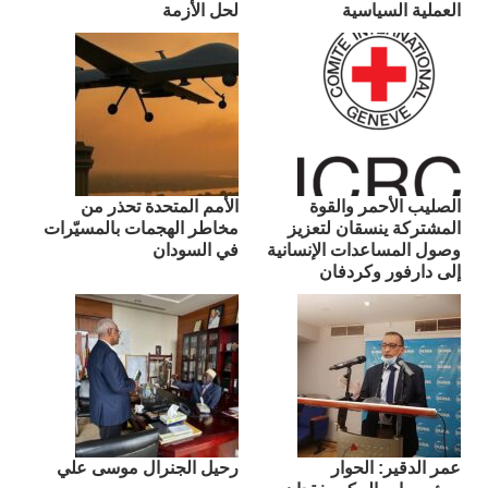
العملية السياسية
لحل الأزمة
الصليب الأحمر والقوة
الأمم المتحدة تحذر من
المشتركة ينسقان لتعزيز
مخاطر الهجمات بالمسيّرات
وصول المساعدات الإنسانية
في السودان
إلى دارفور وكردفان
عمر الدقير: الحوار
رحيل الجنرال موسى علي