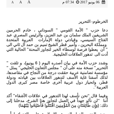
A
06 يونيو 2017
07:34 م
A
A
الخرطوم- التحرير
دعا حزب ” الأمة القومي ” السوداني ، خادم الحرمين
الشريفين الملك سلمان بن عبد العزيز، والرئيس المصري عبد
الفتاح السيسي، وقيادتي دولة الإمارات العربية المتحدة
ومملكة البحرين ، وأمير قطر الشيخ تميم بن حمد آل ثاني الى
” أن يعطوا فرصة لوسطاء الخير لتجاوز المحنة” الحالية التي
أدت الى تدهور العلاقات الخليجية.
وشدد حزب الأمة في بيان أصدره اليوم ( 6 يونيو)، و تلقت ”
التحرير” نسخة منه على أن ” مجلس التعاون الخليجي” يمثل ”
مؤسسة تضامنية عربية حققت درجة من النجاح في مقاصدها،
لذلك أسفنا غاية الأسف لتدهور العلاقات بين قيادته ودولة
قطر، وانحياز دول عربية أخرى خاصة مصر كبرى الدول
العربية”.
وفيما قال “نحن نأسف لهذا التدهور في علاقات الأشقاء” أكد
أننا “لن نألو جهداً في العمل لتجاوز هذا الشرخ، مدخلنا إلى
ذلك: (وَإِن طَائِفَتَانِ مِنَ الْمُؤْمِنِينَ اقْتَتَلُوا فَأَصْلِحُوا بَيْنَهُمَا)