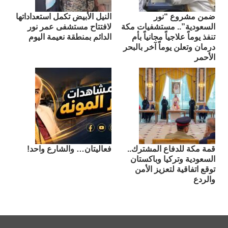
ضمن مشروع “نور
النيل الأبيض تكمل استعداداتها
السعودية”.. مستشفيات مكة
لافتتاح مستشفى عمر نور
تنفذ يوماً علاجياً مجانياً بأم
الدائم بمنطقة نعيمة اليوم
درمان وتعلن يوماً آخر بالبحر
الأحمر
قمة مكة للدفاع المشترك..
فعاليتان… والشارع واحد!
السعودية وتركيا وباكستان
توقع اتفاقية لتعزيز الأمن
والردع