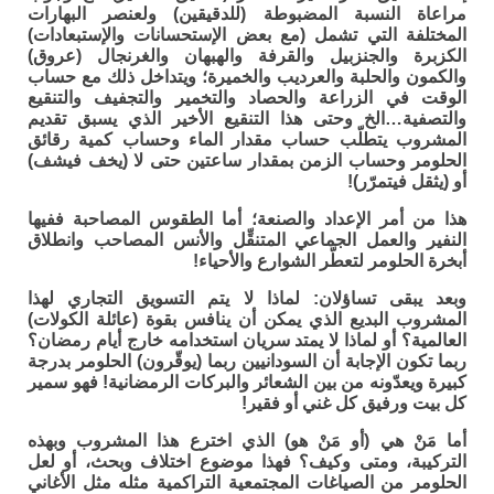
مراعاة النسبة المضبوطة (للدقيقين) ولعنصر البهارات
المختلفة التي تشمل (مع بعض الإستحسانات والإستبعادات)
الكزبرة والجنزبيل والقرفة والهبهان والغرنجال (عروق)
والكمون والحلبة والعرديب والخميرة؛ ويتداخل ذلك مع حساب
الوقت في الزراعة والحصاد والتخمير والتجفيف والتنقيع
والتصفية…الخ وحتى هذا التنقيع الأخير الذي يسبق تقديم
المشروب يتطلّب حساب مقدار الماء وحساب كمية رقائق
الحلومر وحساب الزمن بمقدار ساعتين حتى لا (يخف فيشف)
أو (يثقل فيتمرّر)!
هذا من أمر الإعداد والصنعة؛ أما الطقوس المصاحبة ففيها
النفير والعمل الجماعي المتنقِّل والأنس المصاحب وانطلاق
أبخرة الحلومر لتعطّر الشوارع والأحياء!
وبعد يبقى تساؤلان: لماذا لا يتم التسويق التجاري لهذا
المشروب البديع الذي يمكن أن ينافس بقوة (عائلة الكولات)
العالمية؟ أو لماذا لا يمتد سريان استخدامه خارج أيام رمضان؟
ربما تكون الإجابة أن السودانيين ربما (يوقّرون) الحلومر بدرجة
كبيرة ويعدّونه من بين الشعائر والبركات الرمضانية! فهو سمير
كل بيت ورفيق كل غني أو فقير!
أما مَنْ هي (أو مَنْ هو) الذي اخترع هذا المشروب وبهذه
التركيبة، ومتى وكيف؟ فهذا موضوع اختلاف وبحث، أو لعل
الحلومر من الصياغات المجتمعية التراكمية مثله مثل الأغاني