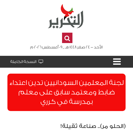
الأحد - 24 صفر 1448 هـ , 09 أغسطس 2026 م
النسخة الكاملة
لجنة المعلمين السودانيين تدين اعتداء
ضابط ومعتمد سابق على معلم
بمدرسة في كرري
(الحلو مر).. صناعة ثقيلة!