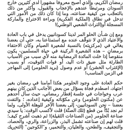
رمضان الكريم، والذي أصبح معروفاً مشهوراً لدى كثيرين خارج
السودان ومرتبطاً عندهم بالإعجاب والقبول، وأكثر من ذلك
بالتعجّب من كيفية صناعته، وما إذا كان ذلك من الأمور التي
تدخل في نطاق (الملكية الفكرية) وبراءة الاختراع والماركة
المسجلة أو(التراث الشعبي الوطني)!
ومع إن شـأن الحلو المر لدينا كسودانيين يدخل في باب العادة
والاعتياد الذي لا نتوقّف عنده مع استمتاعنا به، حتى أن بعضنا
يغالي في (مركزيته) بالنسبة لشعيرة الصيام وكأن الاحتفاء
برمضان – هذه الشعيرة الركينة في حياة المسلمين- يكون
منقوصاً إذا خلت المائدة الرمضانية منه لأي سبب من الأسباب
الطارئة مثل ضيق ذات اليد، أو فوات التوقيت، أو بسبب
(الإغتراب الخشن) أو عدم وصول (بريد الحلومر) إلى المهاجر
في الزمن المناسب!
حكم العادة على وجود الحلومر هكذا أمامنا في رمضان بغير
اجتهاد، اصطدم فجأة بسؤال من بعض الأجانب الذين كان بينهم
عرب وخواجات في جلسة إفطار رمضاني، حيث سأل أحدهم
عن (مكنون الحلومر) وعن مكوّناته وكيفية إعداده، ؛ والتفت
بعضنا – نحن السودانيين- إلى بعضنا الآخر للوهلة الأولى، ولما
لم نجد بُدّاً من قطع (تلك الصنّة) قلت لأكسب الوقت: يا سيدي
صناعة الحلومر (من الصناعات الثقيلة)! ثم ذهبت أشرح كيف؛
قلت لهم إن صناعته تشمل البذر، والزراعة، والري، والحصاد،
والتجفيف، والطحن، والغليان، والتخمير، و”الكوجين” (التحريك