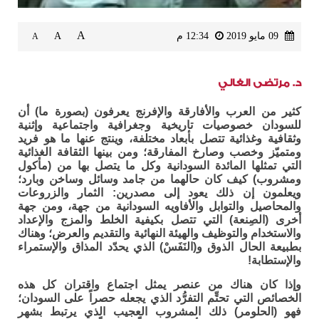
A
09 مايو 2019
12:34 م
A
A
د. مرتضى الغالي
كثير من العرب والأفارقة والإفرنج يعرفون (بصورة ما) أن
للسودان خصوصيات تاريخية وجغرافية واجتماعية وإثنية
وثقافية وغذائية تتصل بأبعاد مختلفة، وينتج عنها ما هو فريد
ومتميّز وخصب وصارخ المفارقة؛ ومن بينها الثقافة الغذائية
التي تمثلها المائدة السودانية وكل ما يتصل بها من (مأكول
ومشروب) كيف كان حالهما من جامد وسائل وساخن وبارد؛
ويعلمون إن ذلك يعود إلى مصدرين: الثمار والزروعات
والمحاصيل والتوابل والأفاويه السودانية من جهة، ومن جهة
أخرى (الصِنعة) التي تتصل بكيفية الخلط والمزج والإعداد
والاستخدام والتوظيف والهيئة النهائية والتقديم والعرض؛ وهناك
بطبيعة الحال الذوق و(النَفَسْ) الذي يحدّد المذاق والإستمراء
والإستطابة!
وإذا كان هناك من عنصر يمثل اجتماع واقتران كل هذه
الخصائص التي تحتِّم التفرُّد الذي يجعله حصراً على السودان؛
فهو (الحلومر) ذلك المشروب العجيب الذي يرتبط بشهر