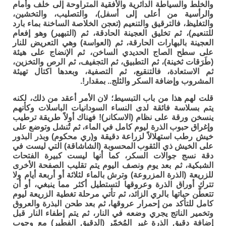
والخلط والسياطة الدائرية والأفقية المتراوحة إلى خلف وأمام
والرأسية من أعلى إلى أسفل)، والتصليب، والتخشين،
والتغليظ، فالترقيق والتنعيم (تعجن الخلاصة الساخنة بماء بارد
للتنعيم)، ثم تخليق العجينة الحادقة، ثم (التبهير) وهو إفعام
العجينة بالبهارات الحارقة، ثم (العواسة) وهي التعريض للنار
على سطح الصاج الحديدي الساخن، ثم الإنضاج على هيئة
(طَرَقات ثخينة)، ثم التطبيق، ثم التجفيف، ثم الرص والتخزين،
ثم الاستعادة، فالتنقيع، ثم التصفية، وبعدها اكتال تهيئة
المشروب وإضافة السكر والثلج.. بمقدار!.
قلت لهم هذا من باب التبسيط؛ لان الأمر أعقد من ذلك، لكنه
يتم بسلاسة فائقة لدى النساء السودانيات الباسلات وكأنهم
ينسخن ورقة على نظام (الاسكانر)! فهناك أولاً طريقة ترطيب
وإغراق حبوب الذرة ليوم كامل في الماء، ثم تُنشل وتوضع على
خيش رطب استهلالاً لزراعة دقيقة و(ري محكوم) وبذر البذور
على الخيش ذي الثقوب المحسوبة (الشاشاقة) التي ليست في
دقة نسج جوالات السكر، كما أنها ليست كبيرة الفتحات
الشبكية، ثم بعد يوم ونصف اليوم يتم تقليب الصفحة الأخرى
للزريعة (الذرة المزروعة) وترش بالماء لثلاثة أو أربعة أيام ولا
تترك أوراق الذرة وعروقها لتستطيل أكثر مما ينبغي، أو أن
تتعطّن حباتها بالري الزائد، ثم تأتي مرحلة تغطية الزريعة ليوم
كامل للتأكد من إحمرار عروقها، ثم بعد طحن البذرة والعروق
وتخمير الناتج يجري وضعه في النار، ثم يتم إطفاء النار قبل
إضافة دقيق الذرة غير المُخمّر (الدقيق الفطير) مع وجوب