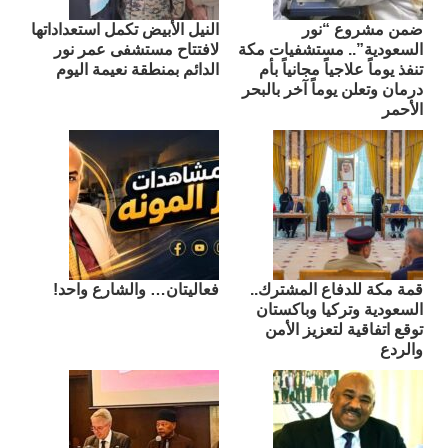
ضمن مشروع “نور
النيل الأبيض تكمل استعداداتها
السعودية”.. مستشفيات مكة
لافتتاح مستشفى عمر نور
تنفذ يوماً علاجياً مجانياً بأم
الدائم بمنطقة نعيمة اليوم
درمان وتعلن يوماً آخر بالبحر
الأحمر
قمة مكة للدفاع المشترك..
فعاليتان… والشارع واحد!
السعودية وتركيا وباكستان
توقع اتفاقية لتعزيز الأمن
والردع