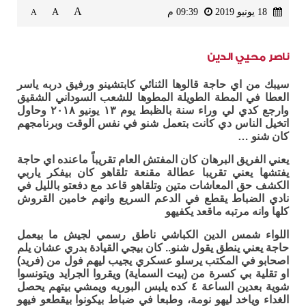
A
18 يونيو 2019
09:39 م
A
A
ناصر محيي الدين
سيبك من اي حاجة قالوها الثنائي كابتشينو ورفيق دربه ياسر
العطا في المطة الطويلة المطوها للشعب السوداني الشقيق
وارجع كدي لي وراء سنة بالظبط يوم ١٣ يونيو ٢٠١٨ وحاول
اتخيل الناس دي كانت بتعمل شنو في نفس الوقت وبرنامجهم
كان شنو …
يعني الفريق البرهان كان المفتش العام تقريباً ماعنده اي حاجة
يفتشها يعني تقريبا عطالة مقنعة تلقاهو كان بيفكر ياربي
الكشف حق المعاشات متين وتلقاهو قاعد مع دفعتو بالليل في
نادي الضباط يقطع في الدعم السريع وانهم خامين القروش
كلها وانه مرتبه ماقعد يكفيهو
اللواء شمس الدين الكباشي ناطق رسمي لجيش ما بيعمل
حاجة يعني ينطق يقول شنو.. كان بيجي القيادة بدري عشان يلم
اصحابو في المكتب يرسلو عسكري يجيب ليهم فول من (فريد)
او تقلية بي كسرة من (بيت السماية) ويقروا الجرايد ويتونسوا
شوية بعدين الساعة ٤ كده يلبس البوريه ويمشي بيتهم يحصل
الغداء وياخد ليهو نومة، وطبعا في ضباط بيكونوا بيقطعو فيهو