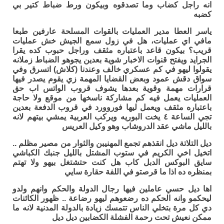
انه راجل كضاب وما تصدقوه وبيكون ورط ضباط كتير بي
كضبه
ياسر العطا مدير العمليات بالقوات المسلحة عارفين طبعا
مافي اي عمليات، هل في زول سمع الجيش خش عمليات
قريب؟ بيكون قاعد باعتباره مثقف وراجل حبوب كده يقرا
الجرايد ويفتح قنوات الاخبار شوية بعدين يجوهو الضباط زملانه
يقولوا ليهو في كم عسكري خالف وعندنا (كلاش) اتسرق وفي
سواق دقش عمود وبعض القضايا المهمة زي يقوم يصدر فيها
قرارات مهمة وقوية بعدها يشوف قروب الواتس اب حق
العمليات يعمل فيه كم مشاركة ناسخها من موقع ولا حاجة
باعتباره مثقف ويعمل ليها فوروورد في قروب الدفعة بعدين
تجي الساعة ٤ يخت البوريه ويركب العربية يمشي بيتهم لانه
بالليل ماشي عقد الدروشاب وهو وكيل العريس
ديل التلاتة ديل انقذهم تجمع المهنيبن والثوار من مصير مظلم ..
اتخيل اخي الكريم في ستوب المشتل بالليل جنبك الكباشي
سايق البوكس الدبل كاب هل كنت حتشتغل بيهو ولا تهتم
بمنظره ده اذا ما قرصتو في اللفة حقارة سايي
اها ديل حسي عاملين فيها رجال الدولة والحكم وانهم ولدو
ليحكمو وانه الحكم ده رضعوهم ليهو رضاعة .. ظهور الكائنات
دي كل مرة بتخلي الناس تتمسك زيادة بالدولة المدنية لانه ما
ممكن نعيش تحت رحمة الفشلة الكضابين ديل ديل