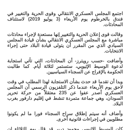
اجتمع المجلس العسكري الانتقالي وقوى الحرية والتغيير في
فندق بالخرطوم يوم الأربعاء (3 يوليو 2019) لاستئناف
المحادثات.
وقالت قوى إعلان الحرية والتغيير إنها مستعدة لإجراء محادثات
مباشرة مع المجلس العسكري الانتقالي بشأن قيادة المجلس
السيادي الذي من المقرر أن يتولى قيادة البلاد حتى إجراء
الانتخابات.
وأضافت -حسب رويترز- أن المحادثات، التي تأتي استجابة
لدعوة الوسيط الإثيوبي، ستستمر لثلاثة أيام. كما طالبت
الحكومة بالإفراج عن السجناء السياسيين.
وبدا أن تقدما قد حدث بشأن الاستجابة لهذا المطلب في وقت
لاحق يوم الأربعاء عندما ذكر التلفزيون الرسمي أن المجلس
العسكري أصدر عفوا عن 235 معتقلاً من حركة تحرير
السودان، وهي جماعة متمردة تنشط في إقليم دارفور بغرب
البلاد.
وأضاف أنه سيتم إطلاق سراح السجناء فورا ما لم يكونوا
مطلوبين في إجراءات قانونية أخرى.
كان الوسيط الإثيوبي محمود درير قد قال يوم الثلاثاء إن