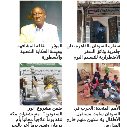
سفارة السودان بالقاهرة تعلن
المؤثر… ثقافة المشافهة
جاهزية وثائق السفر
وهيمنة الحكاية الشعبية
الاضطرارية للتسليم اليوم
والأسطورة
الأمم المتحدة: الحرب في
ضمن مشروع “نور
السودان سلبت مستقبل
السعودية”.. مستشفيات مكة
الأطفال و8 ملايين منهم خارج
تنفذ يوماً علاجياً مجانياً بأم
المدارس
درمان وتعلن يوماً آخر بالبحر