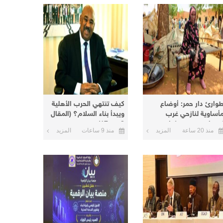
وارئ دار حمر: أوضاع
كيف تنتهي الحرب الأهلية
أساوية لنازحي غرب
ويبدأ بناء السلام؟ (المقال
ردفان في معسكرات
8 من 17)
منذ 20 ساعة
المزيد
منذ 9 ساعات
المزيد
لأبيض