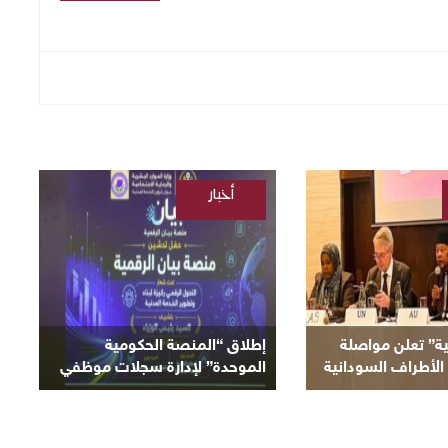
أخبار
/
السودانية
ية” تعلن مواصلة
إطلاق “المنصة الحكومية
الأطراف السودانية
الموحدة” لإدارة سجلات موظفي
لحالية
الدولة