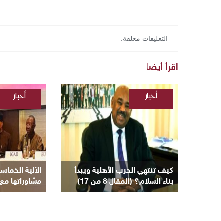
التعليقات مغلقة.
اقرأ أيضا
أخبار
أخبار
/
/
السودانية
السودانية
/
مقالات
كيف تنتهي الحرب الأهلية ويبدأ
الآلية الخماس
بناء السلام؟ (المقال 8 من 17)
مشاوراتها مع 
لإنهاء الأزمة ا