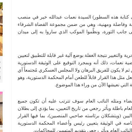
ى كتابة هذه السطور) السيدة نعمات عبدالله خير في منصب
لة وفاضلة ومهنية، وهي من ضمن مجموعة القضاة الشرفاء
لى جانب الثورة، ونظّموا الموكب الذي ساروا به إلى ميدان
رية والتغيير نتيجة الغفلة بوضع آلية غير قابلة للتطبيق لتعيين
ط
ضية نعمات، ذلك أنه وبمجرد التوقيع على الوثيقة الدستورية
م
 ثم لا يكون للفريق البرهان ولا المجلس العسكري مُجتمعاً أي
ك
ل مثل هذا القرار قابلاً للطعن أمام المحكمة الدستورية، وهو
ا
ة التي نعيشها الآن من وراء هذا الموضوع.
قضاء ومثله النائب العام سوف تترتب عليه أن تكون جميع
عام باطلة وبأثر رجعي من تاريخ التعيين، بما يؤدي إلى بطلان
يين (ويتشكلان برئاسته صاحبي المنصبين)، بما فيها القرار
ه في الوثيقة بتعيين رئيس وأعضاء المحكمة الدستورية
نائب العام وبأثر رجعي بتقديم المتهمين للمحاكمات.