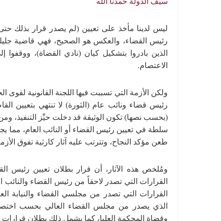
سيف الدولة حمدنا الله
ليس لدينا مأخذ على تعيين (لم يصدر قرار بذلك حت
رئيس القضاء، والعكس هو الصحيح، فهي قاضية جلي
الذين بادروا بتشكيل كيان (نادي القضاة)، ووقفوا إ
الاعتصام.
ولكن الأزمة التي تسببت فيها اللجنة القانونية لقوى الح
رئيس قضاء ونائب عام (الثورة) لا تنتهي بتعيين القا
(بحسب نصها) تكون الوثيقة قد دخلت حيِّز التنفيذ، ومن
سلطة في تعيين رئيس القضاء أو النائب العام، مما يجع
طعن مؤكد النجاح، وتترتب عليه آثار كارثية تفوق الأزم
ومُلخص هذه الآثار، أن قرار بطلان تعيين رئيس ال
القرارات التي تصدر لاحقاً من رئيس القضاء والنائب ال
القرارات التي تصدر من مجلسي القضاء والنيابة العال
الذي يصدر من مجلس القضاء العالي بحسب اختصاص
وقضاة المحكمة العليا، كما يشمل ذلك بطلان قرارات ال