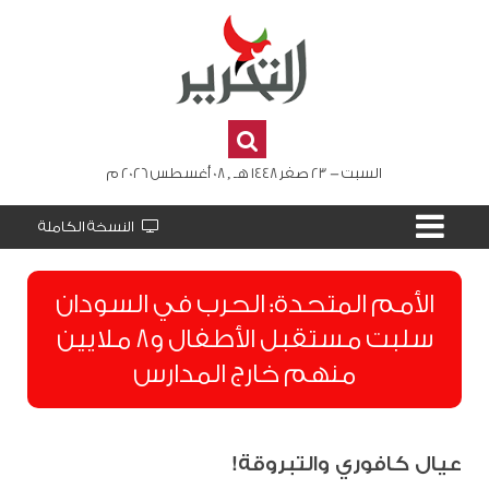
السبت - 23 صفر 1448 هـ , 08 أغسطس 2026 م
النسخة الكاملة
الأمم المتحدة: الحرب في السودان
سلبت مستقبل الأطفال و8 ملايين
منهم خارج المدارس
عيال كافوري والتبروقة!