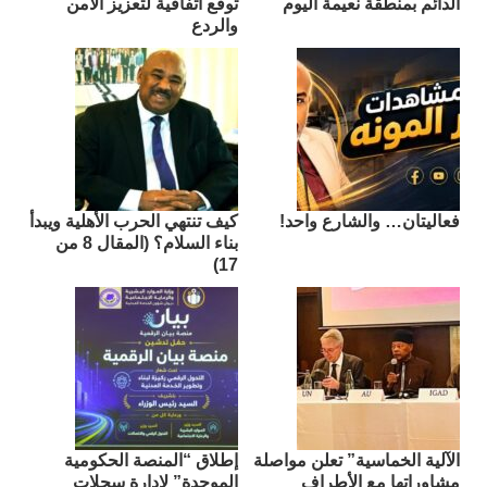
الدائم بمنطقة نعيمة اليوم
توقع اتفاقية لتعزيز الأمن
والردع
فعاليتان… والشارع واحد!
كيف تنتهي الحرب الأهلية ويبدأ
بناء السلام؟ (المقال 8 من
17)
الآلية الخماسية” تعلن مواصلة
إطلاق “المنصة الحكومية
مشاوراتها مع الأطراف
الموحدة” لإدارة سجلات