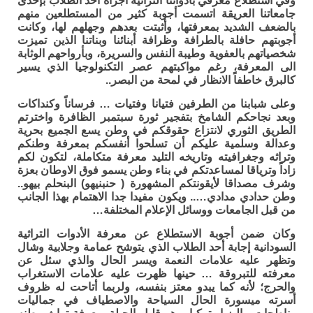
وفي استطلاع معرفي بأدواتنا التراثية أجراه أحد الطلاب بإحدى
جامعاتنا العريقة اتسمت أجوبة كثير من المستطلعين منهم
بالضعف الشديد بمعرفتها، وأثبتت بعدهم وجهلهم لها، وكانت
أجوبتهم حافلة بالطرافة وظرافة أبنائنا وبناتنا الذين تميزت
شخصياتهم بالعفوية وطيبة النفس والسريرة، وبأرواحهم الوثابة
الى المعرفة، رغم مواكبتهم عصر التكنولوجيا الذي يسير
كالبرق خاطفاً الانظار في لمحة من البصر..
وعلى شبابنا من الطرفين فتيانا وفتيات … فرساناً وكنداكات
وبعد نجاحكم الشامخ بتفجير ثورة سبتمبر الظافرة واخترتم
الطريق الثوري لانتزاع حقوقكم في وطن يسع الجميع بحرية
وعدالة وسلمية عليكم أن تسلحوا أنفسكم بمعرفة وطنكم
وتراثه وجغرافيته وتاريخه التليد معرفة متكاملة، لتكون لكم
زاداً وترياقا لمساعدتكم في بناء وطن يسمو فوق الاوطان بعزة
وشرف مصداقا لأيقونتكم المشهورة ( حنبنيهو) البنحلم بيهو..
وطن حدادي مدادي….. ويكون مفيدا جدا الاهتمام بهذا الجانب
من قبل الجامعات ووسائل الإعلام المختلفة…
وكان ضمن أجوبة الاستطلاع عن معرفة الأدوات التراثية
السودانية إجابة أحد الطلاب الذي يتوشح عمامة وجلابية وشال
وتظهر عليه علامات النعمة ويسر الحال والذي سئل عن
معرفته للتبروقة … حينها ظهرت عليه علامات الاستغراب
والحرج؛ لأنه كما يبدو معتز بنفسه، ولربما أتاحت له ظروف
أسرته ميسورة الحال السياحة والاصطياف في جماليات