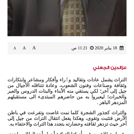
A
18 يناير 2020
11:21 ص
A
A
عزالدين الجعلي
التراث يشمل عادات وتقاليد وٱراء وأفكار ومشاعر وابتكارات
وثقافة وصناعات وفنون الشعوب، وعادة تتناقله الأجيال من
جيل إلى آخر؛ لكي يستقي منه الأبناء والبنات الدروس والعبر
والخبرات؛ ليعبروا به من حاضرهم المبتدىء الى مستقبلهم
المزدهر الباهر .
والتراث كجذور الشجرة كلما نمت غاصت وتفرعت في باطن
الأرض فتثبت وتقوى، وهكذا يفعل انتقال التراث من جيل إلى
آخر حيث تزدهر ثقافته وحضارته بتجدد هذا التراث والاحتفاء به.