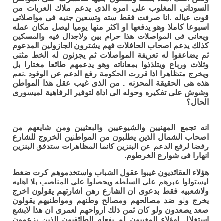
السودانى المغلوب على امره الذى يدعم ملاك العربات من
قوت عياله .انا صرفت فقط سته وتسعين جنيه فى مواصلاتى
اسبوعا كاملا وهو يدفعها او اكثر منها يوميا ليصل مكان عمله
ويعانى فى المواصلات هذا حرام بين ولاجدال فيه والمسكين
كذلك يدعم اصحاب الحافلات فهم يشترون الجازولين المدعوم
ثم يضاعفوا له تعريفة المواصلات ثم يجزئون له الخط مثنى
وثلاث ورباع ويتلذذوا بمعاناته وهو يدعمهم طائعا مختارا بل
ويخرج متظاهرا اذا قررت الحكومة رفع الدعم عن الوقود .نعم
هذه هى الحقيقة المحزنه . من الذى غيب عقل هذا المواطن
وشوش على تفكيره وحوله الى اداة لتوفير الرفاهية لميسورى
الحال؟
انه تجمع المهنيين والشيوعيين والبعثيين ومن شايعهم من
اصحاب الشمال الذين يطلبون من المواطنين الخروج للشارع
رفضا لرفع الدعم عن البنزين كانما المظاهرات ستدفق البنزين
انهارا فى شوارع الخرطوم.
هؤلاء العقائديون غيبوا عقول الشباب واستخدموهم كرت ضغط
ليستولوا عبرهم على السلطه ويحصلوا على المناصب بلا اهليه
ولاشعبيه فقط بدعوى ان الشارع رهن اشارتهم يقولون اخرج
يخرج ولو ضد مصالحهم ومصالح وطنهم ومواطنيهم يقولون
صعد يصعدون ولو كان ثمن ذلك ارواحهم لعمرى ان هذا لابشع
استغلال لهؤلاء المغيبون لم يفعله الطائفيون الذين يزعمون