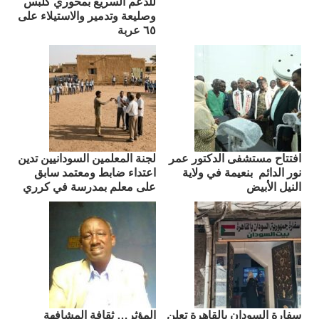
للدعم السريع بمحوري كلبس
وصليعة وتدمير والاستيلاء على
٦٥ عربة
افتتاح مستشفى الدكتور عمر
لجنة المعلمين السودانيين تدين
نور الدائم بنعيمة في ولاية
اعتداء ضابط ومعتمد سابق
النيل الأبيض
على معلم بمدرسة في كرري
سفارة السودان بالقاهرة تعلن
المؤثر… ثقافة المشافهة