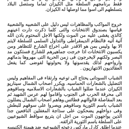
فقط برنامجهم السلطة مثل الكيزان تماما وستصل البلاد
بتسلطهم الى اسوا مما اوصلها له الكيزان.
خروج المواكب والمظاهرات ليس دليل على الشعبيه والشعبية
قياسها بصندوق الانتخابات والتى كلما ذكرت دارت اعينهم
كالذى يغشى عليه من الموت ولكنها الاجل المحتوم باذن الله
آتية آتيه فالنظام الديمقراطى والتداول السلمى للسلطة لايتم
الا بها وليس بمن هو الاقدر على اخراج الشارع للتظاهر ومن
يكسبون الانتخابات اذا خرجت جماهيرهم للشارع فستكون مد
البصر ولكنهم لايخرجون فى زمن الحرية التى مهروها بدمائهم
وارواحهم لذلك يقدسونها ولا يحولونها لفوضى كما يفعل
العقائديون الانتهازيون .
الشباب السودانى يحتاج الى توعيه وارتقاء فى المفاهيم وليس
التضليل بالشعارات الحماسيه. ويكرر اصحاب الشمال سيناريو
الكيزان عندما ضللوا الشباب بالشعارات الاسلاميه وساقوهم
الى محرقة الحرب فى الجنوب واقاموا لهم عرس الشهيد ثم
بعد المفاصلة قالواانهم فطائس.وهاهم اصحاب الشمال يضللون
الشباب باسم الثورية وساقوهم ويصروا على سوقهم للبطش
وفى دواخلهم يضحكون على سذاجة المغفلين النافعين جدا
الذين يواجهون الموت من اجل ان يتربع سواقط الشيوعيين
على السلطة باسم الثورية الزائفه.
عندما اطلق كارل ماركس دعوته الشيوعيه ضد هيمنة الكنيسه