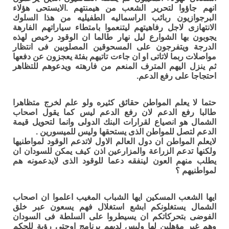
انهم جاؤوا لتحرير الشعب من هيمنتهم .الايستحى هؤلاء
البرجوازيون ربائب الراسماليه الطفيليه من هذا السلوك
الانتهازى لاجل رفاهيتهم ليتنعموا بامتطاء سياراتهم الفارهة
يجوبون بها الشوارع ليل نهار طالما ان الوقود رخيص لهذه
الدرجة ويتفرجون على المسحوقين المصلوبين فى انتظار
مواصلات ربما لاتاتى او ان جاءت تاتيهم بفئة يعجزون عن دفعها
ثم ينزل اليهم المترف المنعم من فارهته ويدعوهم للتظاهر
احتجاجا على رفع الدعم.
حتما لا يعلم المواطن حقائق كثيره ولو علم لخرج متظاهرا
طالبا رفع الدعم لان رفع الدعم ليس كما يقول اصحاب
الشمال هو انصياع لقرارات البنك الدولى وانما لتحويل قيمة
الدعم لتصل للمواطن الذى يستحقها وليس للميسورين .
لايعلم المواطن ان دول العالم الاول لاتدعم الوقود لمواطنيها
ولكنها تدعم الزراعة والمزارعين اذن كيف يمكن للسودان ان
يطلب منهم العون لينفقه دعما للوقود الذى لايدعمونه هم
لمواطنيهم ؟
ايها الشعب المسكين ايها الشباب المغيب اعلموا ان اصحاب
الشمال يستغلونكم ابشع استغلال فهم يسعون عبر خلق
الفوضى بتحركاتكم ان يسيطروا على السلطة فى السودان
وهم غير مؤهلين لها وليس لديهم برنامج اوحتى رؤية للحكم