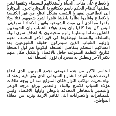
والاقطاع على مناحى الحياة واستغلالهم للبسطاء وتلقفها لينين
ليطبقها كنظام للحكم باسم ديكتاتورية البلوتاريا تحول البلوتاريا
الى اقطاعيين ليقهروا الشعب بشكل افظع من قهر الكنيسة
والاقطاع واقاموا نظاما باطشا قاهرا اشبع شعوبهم قتلا وذلا
وفقرا مما ادى الى موت الشيوعيه وانهيار الاتحاد السوفيتى.
اليس كل هذا كافيا بان يقنع هؤلاء الشباب بان الشيوعيين
فاشلين نظاما وتنظيما وانهم متخبطون بلا اهداف سوى الوله
بالسلطة والتسلط ليوظفوها فى قهر الآخر المختلف معهم
واولهم الشباب الذين سيدركون حقيقة الشيوعيين بعد
امساكهم المحكم بمفاصل السلطه ليكونوا هم اول الضحايا
فتاريخ الانظمة الشيوعيه حافل بالاقصاء والتنكيل فكل منهم
يكفر الآخر ويبطش به بمجرد ان تؤول السلطة اليه .
الخاسر الاكبر من هذه الفوضى تجمع المهنيين الذى اضاع
فرصة ذهبيه لقيادة الشارع السودانى الذى وثق فيه وعقد له
لواء تحريك مواكب الثوار فكان المتوقع منه ان يوجه طاقات
هؤلاء الشباب للانتاج والبناء والتعمير ورفع درجة الوعى
والتبصير بالمخاطر المحدقه بالوطن واولها الاقتصاد وليس
للمظاهرات والاضرابات التى تفاقم الازمة وتزيد من معاناة
المواطن.