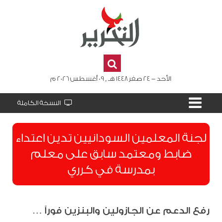
الأحد - 24 صفر 1448 هـ , 09 أغسطس 2026 م
النسخة الكاملة
لجنة المعلمين السودانيين تدين اعتداء
ضابط ومعتمد سابق على معلم
بمدرسة في كرري
رفع الدعم عن الجازولين والبنزين فوراً …