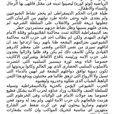
الرياضيه (توتو كوره) ليصيبوا تدينه فى مقتل فاتلهى بها الرجال
والنساء والاطفال.
طيلة فترات الحكم الديمقراطى لم يحجر نشاط الشيوعيين
ولم يعتدى عليه وحتى حادثة طرد نوابهم من البرلمان التى
جعلونها ذريعة للتآمر والانقلاب على السلطة الشرعيه لم
يعتدى عليهم بسببها وظل نشاط حزبهم مستمردون حظر .
بعد الديمقراطية الثالثة تمت محاكمة انقلابيومايو وقتلة الامام
الهادى المهدى ولكن لم يطالب احد فى حزب الامه محاكمة
الشيوعيين بجرائمهم البشعه ظنا بانهم ربما ارتدعوا بعد ان
اذاقهم نميرى من نفس الكاس وقضى على معظم كادرهم
القيادى ولكن للاسف ذلك لم يكن وقد ظلوا ولازالوا يعتدون
على حزب الامه ورئيسه باقذع الالفاظ ويفبركون الاكاذيب
خصوصا اثناء وبعد ثورة ديسمبر السلميه التى انتصرت
بالاسلوب السلمى الحضارى الذى بهر العالم وكانوا يريدونها ان
تكون دموية توافق دواخلهم البشعة غير آبهين بالدماء التى
تسيل ولا الارواح التى تزهق طالما هم مختبئون ويدفع هذا الثمن
الباهظ الشباب الذى ضللوه وخدروه واوهموه.
الحزب الشيوعى لايؤمن بالحرية ولابالديمقراطيه وسبيله
للسلطة العنف والانقلاب وزاد عداؤه لحزب الامه بشكل فظيع
خصوصا بعد جولات الامام فى الولايات وفى الخرطوم التى
هزمت شائعاتهم بان حزب الامة انتهى ولم يعد له وجود فجن
جنونهم وصاروا يبحثون لهم عن كرت ضغط عبر الشارع
منتهزين اى مناسبة لتحريك المواكب وان كانت بشعارات