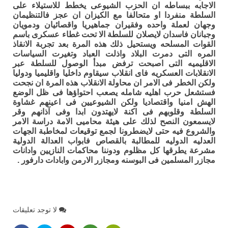
الاجابه ببساطه ان الحزب الشيوعى يخطط للاستيلاء على
السلطة منفردا او متحالفا مع الكيزان ان عجز فالتنظيمان
وجهان لعملة واحده وفقيران جماهيريا واقصائيان ودمويان
وجبانان فاسدان لايصلان للسلطة الا تحت غطاء عسكرى باسم
القوات المسلحه ويستحيل ذلك هذه المرة بعد تجربة الانقاذ
المره التى دمرت البلاد واذلت العباد وتغيرت السياسات
الاقليميه التى اصبحت ترفض مبدأ الوصول للسلطة عبر
الانقلابات العسكريه فاى انقلاب سيقاوم داخليا واقليميا ودوليا
ولكن الخطر فى الامر ان محاولة الانقلاب هذه المرة ان نجحت
فستشعل حرب اهليه شامله يصعب احتواؤها فى ظل الوضع
الهش امنيا واقتصاديا ولكن الشيوعيين فى اعينهم غشاوة
السلطة وقلوبهم فى اكنة لايهتدون ابدا وفى آذانهم وقر
لايسمعون النصح لذلك على هيئة محاميى الامة دراسة الامر
والشروع فيه حتى لايضطرونا لجمع توقيعات لمخاطبة الجهات
العدليه الدوليه للمطالبة بالقصاص فابواب العدالة الدولية
مشرعة يطرقها كل مظلوم ودوننا محاكمات النازيين وادانات
مجازر المسلمين فى البوسنه ومجازر الارمن وابادات دارفور .
لا توجد تعليقات