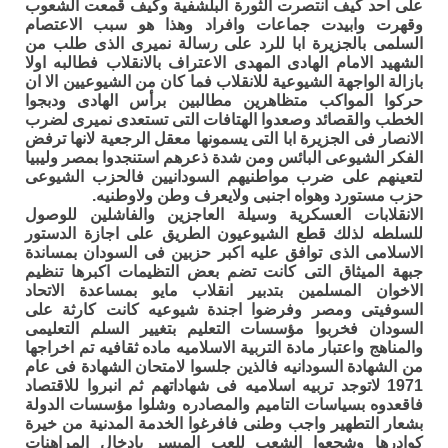
على احد كيف انتصرت الثورة البلشفية وكيف قمعت الشعوب
وقهرت وابيدت جماعات وافراد وهذا هو سبب الاعتصام
السلمى بالجزيرة ابا للرد على رسالة نميرى الذى طلب من
الشهيد الامام الهادى المهدى الاعتراف بالانقلاب فطالبه اولا
بازالة الواجهة الشيوعية للانقلاب فما كان من الشيوعيين الا ان
حركوا المواكب متظاهرين مطالبين برأس الهادى ودبجوا
الخطب والقصائد وصعدوا الهتافات التى تستعدى نميرى لضرب
الانصار فى الجزيرة ابا التى يسمونها معقل الرجعية لانها ترفض
الفكر الشيوعى البائس ومن شدة ذعرهم استنجدوا بمصر وليبيا
لتعينهم على ضرب مواطنيهم السودانيين فالحزب الشيوعى
حزب مستورد وهواه اجنبى ولايعرف وطن ولاوطنيه.
الانقلابات العسكرية وسيلة العاجزين والفاشلين للوصول
للسلطه لذلك قطع الشيوعيون الطريق على اجازة الدستور
الاسلامى الذى توافق عليه اكبر حزبين فى السودان بمساندة
جبهة الميثاق التى كانت تضم بعض التظيمات اكبرها تنظيم
الاخوان المسلمين بتدبير انقلاب مايو بمساعدة الاتحاد
السوفيتى ومصر وفرضوا اجندة شيوعيه كانت كارثة على
السودان فخربوا مؤسسات التعليم بتغيير السلم التعليمى
والمناهج واعتبار مادة التربية الاسلاميه ماده ثقافيه تم اخراجها
من الشهادة السودانيه فالذين جلسوا لامتحان الشهادة فى عام
1971 لاتوجد تربيه اسلاميه فى شهاداتهم ثم انبروا للاقتصاد
فاقعدوه بسياسات التاميم والمصادره وشلوا مؤسسات الدولة
بشعار التطهير واجب وطنى فافرغوا الخدمة المدنية من خيرة
كوادرها وشجعوا الشعب للعب الميسر بادخال المراهنات