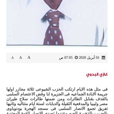
A
01 أبريل 2020
07:05 ص
A
A
غازي البدوي
فى مثل هذه الايام ارتكب الحزب الشيوعى ثلاثة مجازر اولها
جريمة الابادة الجماعيه فى الجزيرة ابا وفض الاعتصام السلمى
بالقذف بقنابل الطائرات ومن ضمنها طائرات سلاح طيران
مصر وليبيا والمدفعية الثقيلة والدبابات لستة ايام متتاليه وثانيها
تفريق تجمع الانصار السلمى فى مسجد الهجرة بودنوباوى
بالضرب بالذخيرة الحيه وعندما تصدى الانصار للقوة المعتدية