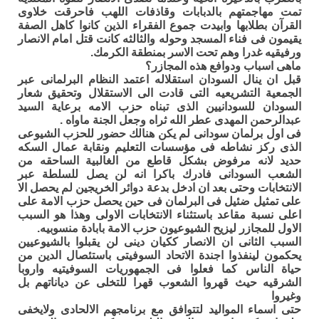
تمت مهاجمتهم بالدبابات وقاذفات اللهب فاحرقت خلاوى
القرآن بطلابها وابيدت جموع الفقراء الذين كانوا كاهل الصفة
يقيمون فى فناء المسجد وحوله والثالثه كانت قتل امام الانصار
ورفيقيه غدرا وهم تحت الاسر بمنطقة الكرمك.
ماهى اسباب ودوافع هذه المجازر؟
قبل ان ينال السودان استقلاله اعتمد النظام البرلمانى عبر
الجمعية التشريعيه التى قادت الى الاستقلال وتحقيق شعار
السودان للسودانيين الذى تبناه حزب الامه برعاية السيد
عبدالرحمن المهدى عطر الله ثراه وجعل الجنة ماواه .
فى اول برلمان سودانى لم يكن هنالك حضور للحزب الشيوعى
الذى ركز نشاطه فى مؤسسات التعليم ونقابة عمال السكه
حديد لانه مرفوض بشكل قاطع من الغالبية الساحقه من
الشعب السودانى فادرك باكرا انه لن يصل للسلطة عبر
الانتخابات وحتى بعد ان ادخل بدعة دوائر الخريجين لم يحصل الا
على تمثيل ضئيل فى البرلمان فى حين يحصل حزب الامة على
اعلى نسبة مقاعد باستثناء الانتخابات الاولى وهذا هو السبب
الاول للمجازر ليزيح الشيوعيون حزب الامة بابادة منسوبيه.
السبب الثانى ان الانصار ككيان دينى لن يقبلوا بالشيوعيين
يحكمون لينفذوا اجندة الاتحاد السوفيتى باستئصال الدين من
حياة الناس كما فعلوا فى الجمهوريات السوفيتيه واروبا
الشرقيه حيث قهروا الشعوب قهرا للتخلى عن دياناتهم بل
وغيروا
حتى اسماء المواليد لتتوافق مع برنامجهم الالحادى ولايخفى