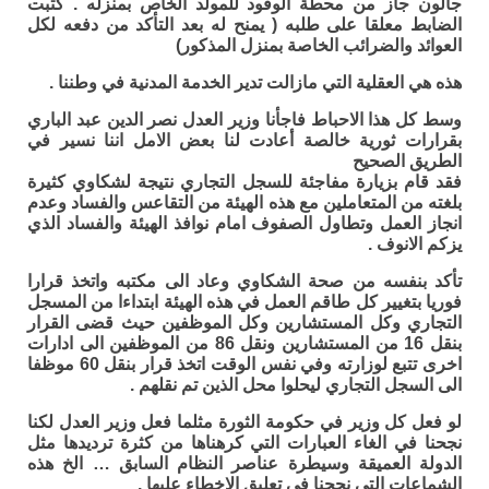
جالون جاز من محطة الوقود للمولد الخاص بمنزله . كتبت
الضابط معلقا على طلبه ( يمنح له بعد التأكد من دفعه لكل
العوائد والضرائب الخاصة بمنزل المذكور)
هذه هي العقلية التي مازالت تدير الخدمة المدنية في وطننا .
وسط كل هذا الاحباط فاجأنا وزير العدل نصر الدين عبد الباري
بقرارات ثورية خالصة أعادت لنا بعض الامل اننا نسير في
الطريق الصحيح
فقد قام بزيارة مفاجئة للسجل التجاري نتيجة لشكاوي كثيرة
بلغته من المتعاملين مع هذه الهيئة من التقاعس والفساد وعدم
انجاز العمل وتطاول الصفوف امام نوافذ الهيئة والفساد الذي
يزكم الانوف .
تأكد بنفسه من صحة الشكاوي وعاد الى مكتبه واتخذ قرارا
فوريا بتغيير كل طاقم العمل في هذه الهيئة ابتداءا من المسجل
التجاري وكل المستشارين وكل الموظفين حيث قضى القرار
بنقل 16 من المستشارين ونقل 86 من الموظفين الى ادارات
اخرى تتبع لوزارته وفي نفس الوقت اتخذ قرار بنقل 60 موظفا
الى السجل التجاري ليحلوا محل الذين تم نقلهم .
لو فعل كل وزير في حكومة الثورة مثلما فعل وزير العدل لكنا
نجحنا في الغاء العبارات التي كرهناها من كثرة ترديدها مثل
الدولة العميقة وسيطرة عناصر النظام السابق … الخ هذه
الشماعات التي نجحنا في تعليق الاخطاء عليها .