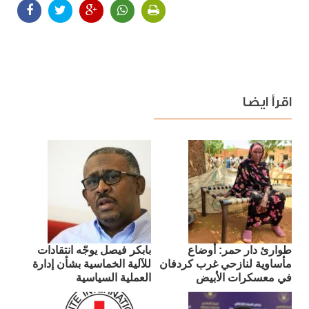
اقرأ ايضا
طوارئ دار حمر: أوضاع
بابكر فيصل يوجّه انتقادات
مأساوية لنازحي غرب كردفان
للآلية الخماسية بشأن إدارة
في معسكرات الأبيض
العملية السياسية