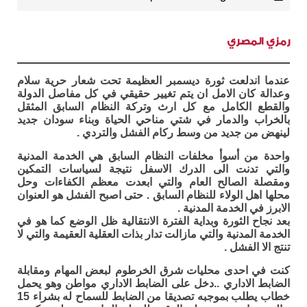
رمزي المصري
عندما اندلعت ثورة ديسمبر العظيمة تحت شعار حرية سلام
وعدالة كان الامل ان يتم تغيير حقيقي في كل مفاصل الدولة
والقطع الكامل مع كل ارث وتركة النظام السابق المثقل
بالخراب والدمار في شتي مناحي الحياة وبناء سودان جديد
لينهض من جديد من وسط ركام الفشل والتردي .
واحدة من أسوأ مخلفات النظام السابق هي الخدمة المدنية
والتي تدنت الى الدرك الاسفل نتيجة لسياسات التمكين
ومقصلة الصالح العام والتي ابعدت معظم الكفاءات وحل
محلها اهل الولاء للنظام السابق . حتى اصبح الفشل هو العنوان
الابرز في الخدمة المدنية .
بعد نجاح الثورة وبداية الفترة الانتقالية ظل الوضع كما هو في
الخدمة المدنية والتي مازالت تدار بذات العقلية العقيمة والتي لا
تنتج الا الفشل .
كنت في احدى محليات شرق الخرطوم لبعض المهام ومقابلة
الضابط الاداري ..دخل على الضابط الاداري مواطن وهو يحمل
خطاب يطلب بموجبه تصديقا من الضابط للسماح له بشراء 15