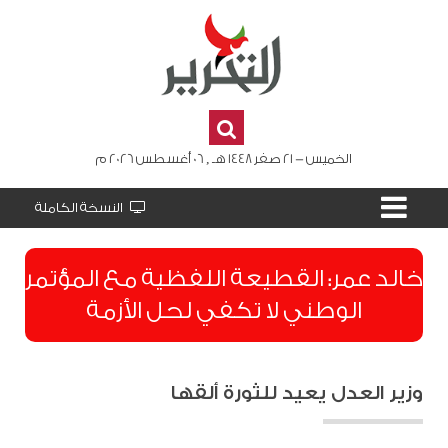
الخميس - 21 صفر 1448 هـ , 06 أغسطس 2026 م
النسخة الكاملة
​خالد عمر: القطيعة اللفظية مع المؤتمر
الوطني لا تكفي لحل الأزمة
وزير العدل يعيد للثورة ألقها