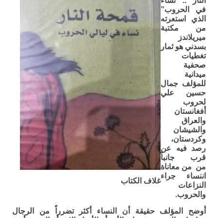
النار .. نساء
في الحروب”
الذي استعرته
من مكتبة
ميريلاندز
بسدني هو ثمار
تغطيات
صحفية
ميدانية
للمؤلف جمال
حسين علي
لحروب
أفغانستان
والعراق
والشيشان
وكردستان،
رصد فيه عن
قرب جانباً
من من معاناة
اننساء جراء
غلاف الكتاب
النزاعات
والحروب.
أوضح المؤلف حقيقة أن النساء أكثر تضرراً من الرجال