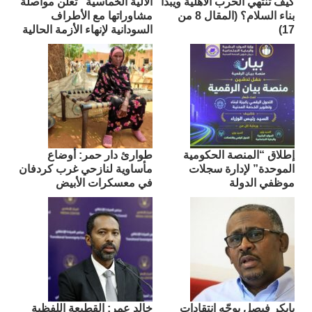
كيف تنتهي الحرب الأهلية ويبدأ
الآلية الخماسية” تعلن مواصلة
بناء السلام؟ (المقال 8 من
مشاوراتها مع الأطراف
17)
السودانية لإنهاء الأزمة الحالية
إطلاق “المنصة الحكومية
طوارئ دار حمر: أوضاع
الموحدة” لإدارة سجلات
مأساوية لنازحي غرب كردفان
موظفي الدولة
في معسكرات الأبيض
بابكر فيصل يوجّه انتقادات
​خالد عمر: القطيعة اللفظية