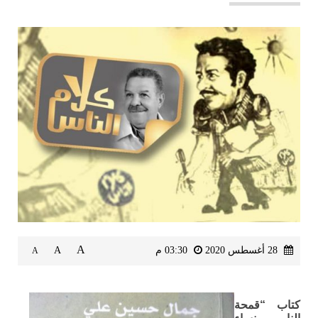
A
28 أغسطس 2020
03:30 م
A
A
كتاب “قمحة