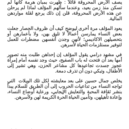
يصف الأرض المحروقة قائلاً : ظهرت بمبان هرمة كانها لم
تسكن منذ زمن بعيد، وعندما سألهم المؤلف لماذا لم يرحلن
عن هذه الأرض المحروقة، قلن إن ذلك يرجع لقلة مواردهن
المالية.
يعود المؤلف مرة أخرى ليوضح كيف أن ظروف الحصار جعلت
بعض النساء يمارسن أعمالاً لا تليق بهن، ولا بأعمارهن أو
بتحصيلهن الاكاديمي؛ لأنهن وجدن أنفسهن مضطرات للعمل
لتوفير مستلزمات الحياة لأسرهن.
في مشهد درامي يقول المؤلف إن إحداهن طلبت منه تصوير
أمها بعد أن فتحت له باب الصفيح، حيث وجد نفسه أمام إمرأة
عجوز جسدت تجاعيدها كل مشاعر الحزن، وهي تشير إلى
الأطفال، وتبكي دون أن تذرف دمعة.
يخلص جمال حسين على بعد معايشته لكل تلك الويلات التي
تواجه النساء من تداعيات الحروب إلى أن الطريق للسلام يبدأ
بنشر ثقافة المحبة والتعايش الإيجابي، ورعاية أوضاع النساء،
وإعادة تأهيلهن، وتأمين الحياة الحرة الكريمة لهن ولأسرهن.