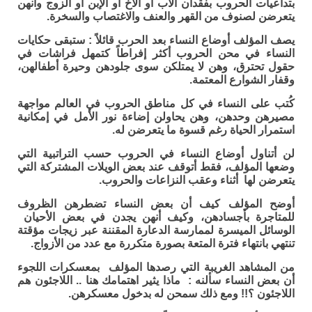
بتداعيات الحروب بفقدان الأب أو الأخ او الإبن أو الزوج وأنهن
يتعرضن لصنوف من القهر والعنف والاغتصاب والسخرة.
يصف المؤلف أوضاع النساء بعد الحرب قائلاً : ستبقى حكايات
النساء في محن الحروب أكثر إفراطاً كتمهل فراشات في
حقول تحترق، وهن لا يمتلكن سوى جلودهن وحيرة أطفالهن،
وقفار الشوارع المعتمة.
كُتب على النساء في كل مناطق الحروب في العالم مواجهة
مصيرهن وحدهن، وهن يحاولن إضاءة نور الأمل في إمكانية
استمرار الحياة رغم قسوة ما يتعرضن له.
لن أتناول أوضاع النساء في الحروب حسب التراتبية التي
وضعها المؤلف، فقط أتوقف عند بعض الويلات المشتركة التي
يتعرضن لها أثناء وعقب النزاعات والحروب.
أوضح المؤلف كيف أن بعض النساء تضطرهن الظروف
للمتاجرة بأجسادهن، وكيف أنهن يجدن في بعض الأحيان
الوسائل الميسرة لممارسة الدعارة المقننة عبر زيجات مؤقتة
تنتهي بانتهاء فترة المتعة بصورة متكررة مع عدد من الأزواج.
من المشاهد الغريبة التي رصدها المؤلف بمعسكرات اللجوء
أن بعض النساء سألنه : ماذا يثير اهتمامك هنا .. اللاجئون هم
اللاجئون ؟!! ومع ذلك سمحن له بدخول معسكرهن.