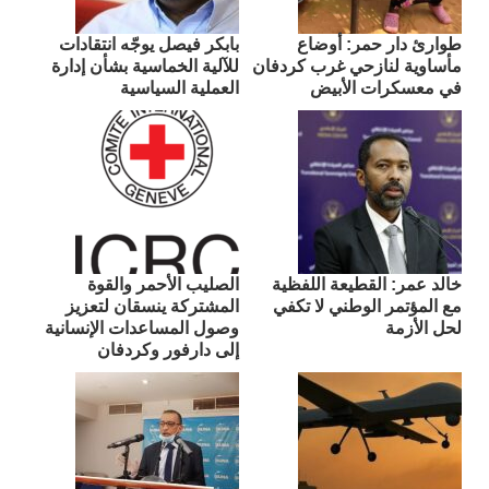
طوارئ دار حمر: أوضاع
بابكر فيصل يوجّه انتقادات
مأساوية لنازحي غرب كردفان
للآلية الخماسية بشأن إدارة
في معسكرات الأبيض
العملية السياسية
​خالد عمر: القطيعة اللفظية
الصليب الأحمر والقوة
مع المؤتمر الوطني لا تكفي
المشتركة ينسقان لتعزيز
لحل الأزمة
وصول المساعدات الإنسانية
إلى دارفور وكردفان