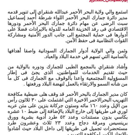
استمع والي ولاية البحر الأحمر عبدالله شنقراي إلى تنوير قدمه
مدير دائرة جمارك البحر الأحمر اللواء شرطة أحمد إسماعيل
سبت الرضى عن مهام دائرة جمارك البحر الأحمر ودورها
الاقتصادي فى رفد الخزينة العامه للدولة بالايرادات فضلا على
أدوارها فى حماية المجتمع الى جانب الدور الأمنية ومشاركة
القوات النظامية فى حفظ الأمن.
وثمن والي الولاية أدوار الجمارك السودانية واصفا أهدافها
بالسامية التي تسهم في خدمة البلاد والعباد.
وأشاد شنقراي بالمجمع الطبى للجمارك ودوره بالولاية من
حيث تقديم الخدمات للمواطنين، الذى يجئ فى إطار
المسؤولية المجتمعية واعدا بالوقوف مع الجمارك فى كل ما
من شأنه السمو والارتقاء بالعمل لنهضة البلاد ورفعتها .
كان مدير الجمارك بالبحر الأحمر قد وقف هلى ضبطية مكافحة
التهريب البحرالاحمر الاخيرة التي اشتملت على ٣٠ ثلاثون رأس
من الإبل وعدد ١٦٠ مائه وستون جركانة بنزين على متن عربه
لوري فى طريقها إلى خارج البلاد بالإضافة إلى ضبط ١٠ عشره
بكاسي بدون مستندات وعدد ٥٢ طرد أدوية بشرية وورق
برينسيس ومرقة دجاج وعدد ٢٣ ثلاث وعشرون طرد
مستحضرات تجميل فى طريقها إلى داخل البلاد حيث أشادوا
بالإنجاز الكبير لمكافحة التهريب.