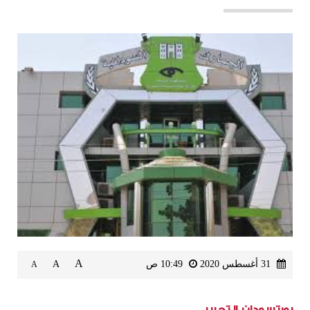
A
31 أغسطس 2020
10:49 ص
A
A
بورتسودان_التحرير