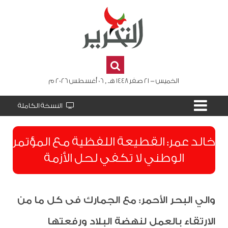
الخميس - 21 صفر 1448 هـ , 06 أغسطس 2026 م
النسخة الكاملة
​خالد عمر: القطيعة اللفظية مع المؤتمر
الوطني لا تكفي لحل الأزمة
والي البحر الأحمر: مع الجمارك فى كل ما من
الارتقاء بالعمل لنهضة البلاد ورفعتها