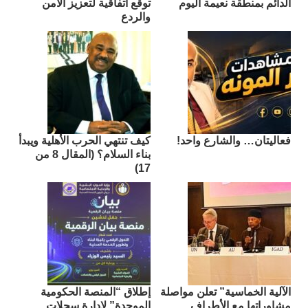
الدائم بمنطقة نعيمة اليوم
توقع اتفاقية لتعزيز الأمن
والردع
فعاليتان… والشارع واحد!
كيف تنتهي الحرب الأهلية ويبدأ
بناء السلام؟ (المقال 8 من
17)
الآلية الخماسية” تعلن مواصلة
إطلاق “المنصة الحكومية
مشاوراتها مع الأطراف
الموحدة” لإدارة سجلات