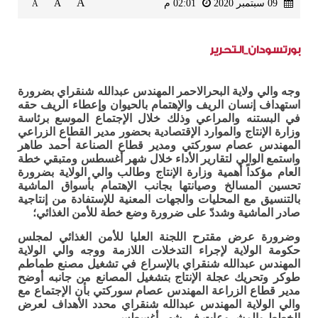
A
09 سبتمبر 2020
02:01 م
A
A
بورتسودان_التحرير
وجه والي ولاية البحرالاحمر المهندس عبدالله شنقراي بضرورة
استهداف إنسان الريف والإهتمام بالحيوان وإعطاء الريف حقه
في البستنه والمراعي وذلك خلال الإجتماع الموسع برئاسة
وزارة الإنتاج والموارد الإقتصادية بحضور مدير القطاع الزراعي
المهندس عصام سوركتي ومدير قطاع الصناعة أحمد طاهر
واستمع الوالي لتقارير الأداء خلال شهر أغسطس ومتبقي خطة
العام مؤكداً أهمية وزارة الإنتاج وطالب والي الوﻻية بضرورة
تحسين المسالخ وصيانتها بجانب الإهتمام بأسواق الماشية
بالتنسيق مع المحليات والجهات المعنية للإستفادة من إنتاجية
صادر الماشية وشددّ على ضرورة وضع خطة للأمن الغذائي؛
وضرورة عرض مقترح اللجنة العليا للأمن الغذائي لمجلس
حكومة الولاية لإجراء التدخلات اللازمة ووجه والي الولاية
المهندس عبدالله شنقراي بالإسراع في تشغيل مصنع طماطم
طوكر وتحريك عجلة الإنتاج بتشغيل المصانع من جانبه أوضح
مدير قطاع الزراعة المهندس عصام سوركتي بأن الإجتماع مع
والي الوﻻية المهندس عبدالله شنقراي محدد الأهداف لعرض
الخطط والمشروعات في شهر أغسطس.