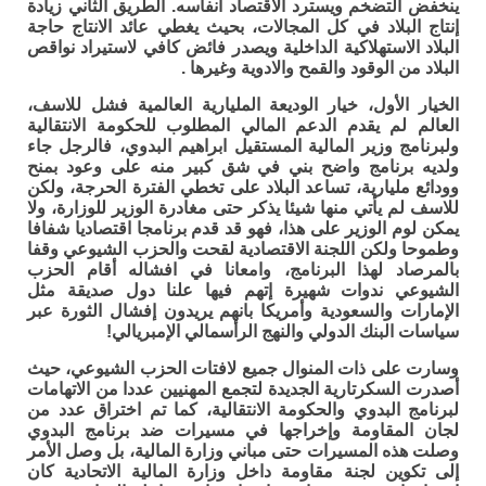
ينخفض التضخم ويسترد الاقتصاد أنفاسه. الطريق الثاني زيادة
إنتاج البلاد في كل المجالات، بحيث يغطي عائد الانتاج حاجة
البلاد الاستهلاكية الداخلية ويصدر فائض كافي لاستيراد نواقص
البلاد من الوقود والقمح والادوية وغيرها .
الخيار الأول، خيار الوديعة المليارية العالمية فشل للاسف،
العالم لم يقدم الدعم المالي المطلوب للحكومة الانتقالية
ولبرنامج وزير المالية المستقيل ابراهيم البدوي، فالرجل جاء
ولديه برنامج واضح بني في شق كبير منه على وعود بمنح
وودائع مليارية، تساعد البلاد على تخطي الفترة الحرجة، ولكن
للاسف لم يأتي منها شيئا يذكر حتى مغادرة الوزير للوزارة، ولا
يمكن لوم الوزير على هذا، فهو قد قدم برنامجا اقتصاديا شفافا
وطموحا ولكن اللجنة الاقتصادية لقحت والحزب الشيوعي وقفا
بالمرصاد لهذا البرنامج، وامعانا في افشاله أقام الحزب
الشيوعي ندوات شهيرة إتهم فيها علنا دول صديقة مثل
الإمارات والسعودية وأمريكا بانهم يريدون إفشال الثورة عبر
سياسات البنك الدولي والنهج الرأسمالي الإمبريالي!
وسارت على ذات المنوال جميع لافتات الحزب الشيوعي، حيث
أصدرت السكرتارية الجديدة لتجمع المهنيين عددا من الاتهامات
لبرنامج البدوي والحكومة الانتقالية، كما تم اختراق عدد من
لجان المقاومة وإخراجها في مسيرات ضد برنامج البدوي
وصلت هذه المسيرات حتى مباني وزارة المالية، بل وصل الأمر
إلى تكوين لجنة مقاومة داخل وزارة المالية الاتحادية كان