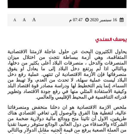
A
16 سبتمبر 2020
07:47 م
A
A
يوسف السندي
يحاول الكثيرون البحث عن حلول عاجلة لازمتنا الاقتصادية
المتفاقمة، وهي أزمة ببساطة نتجت من اختلال ميزان
المنصرفات والدخل ، منصرفات البلاد أعلى بكثير من دخلها،
وبالتالي اذا لم يرتفع دخل البلاد إلى ما يعادل او يفوق
منصرفاتها فإن الأزمة الاقتصادية لن تنتهي. عملية رفع دخل
البلاد ليست عملية سهلة، لا تحدث من العدم، ولا تهبط من
السماء، إنما يتم التخطيط لها ودراسة مصادر قوة اقتصاد البلد
وكيفية الاستفادة المثلي منها في رفع جودة الاقتصاد وتطوير
قدراته التنافسية في المحيط الإقليمي والعالمي.
ملخص الازمة الاقتصادية هو ان دخلنا منخفض ومنصرفاتنا
عالية، لتغطية هذا الفرق والوصول إلى تعافي اقتصادي هناك
طريقين، الاول أن تاتينا منح وودائع مالية دولارية ضخمة من
الشركاء والاصدقاء من دول العالم، الودائع ستوفر رصيدا نقديا
من العملة الصعبة يرفع من قيمة الجنيه مقابل الدولار وبالتالي