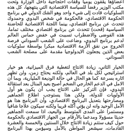
اعضاؤها يقفون يوميا وقفات احتجاجية داخل الوزارة وتحت
مكتب الوزير رفضا للسياسة الاقتصادية التي ينتهجها، كل هذه
السلوكيات قادت إلى شيء واحد وهو الشك الدولي في برنامج
الحكومة الاقتصادي، فالحكومة في شخص البدوي وحمدوك
تتحدث عن برنامج اقتصادي، بينما اللجنة الاقتصادية للحاضنة
السياسية (قحت) تتحدث عن برنامج اقتصادي مختلف تماما،
هذه الفوضى والاضطراب تسببت في خفض حماس العالم
لدعم برنامج البدوي، وضاعت على الشعب السوداني فرصة
الخروج من نفق الأزمة الاقتصادية مبكرا بواسطة سلوكيات
بعض الذين يجعلون الايدولوجيا مقدمة على مصلحة الشعب
السوداني.
الخيار الثاني، زيادة الانتاج لتغطية فرق الميزانية، هو خيار
استراتيجي لكل بلد في العالم، ولكنه يحتاج زمن، ولن تظهر
اثاره بسرعة كما هو الحال في حالة الوديعة المليارية، وبما أن
الامل في الدعم الخارجي الضخم أصبح بعيد المنال بعد استقالة
البدوي، فإن التركيز على الانتاج يجب أن يكون هو أول
الأولويات للدولة، ولكن هذا يستوجب اطلاع الجماهير
ومصارحتها بتعديل البرنامج الاقتصادي، وأن البرنامج هذا هو
الأمل الوحيد وانه لن يؤتي أكله قريبا ولكنه سيكون علاجا شافيا
ومستمرا على المدى المتوسط والبعيد، اذا سمعت الجماهير
حديثا مسؤولا ومدعما بالأرقام من الجهاز الاقتصادي بالحكومة
حول كيف ستتم زيادة الانتاج خلال السنتين والخمسة والعشرة
القادمات، سيشعر المواطن بالأمل وسيؤمن بهذا البرنامج