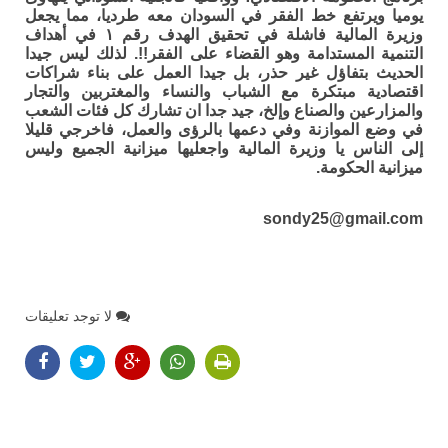
يوميا ويرتفع خط الفقر في السودان معه طرديا، مما يجعل
وزيرة المالية فاشلة في تحقيق الهدف رقم ١ في أهداف
التنمية المستدامة وهو القضاء على الفقر!!. لذلك ليس جيدا
الحديث بتفاؤل غير حذر، بل جيدا العمل على بناء شراكات
اقتصادية مبتكرة مع الشباب والنساء والمغتربين والتجار
والمزارعين والصناع وإلخ، جيد جدا ان تشارك كل فئات الشعب
في وضع الموازنة وفي دعمها بالرؤى والعمل، فاخرجي قليلا
إلى الناس يا وزيرة المالية واجعليها ميزانية الجميع وليس
ميزانية الحكومة.
sondy25@gmail.com
لا توجد تعليقات