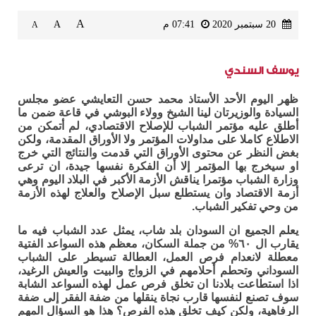
A
20 سبتمبر 2020
07:41 م
A
A
يوسف السندي
ظهر اليوم الأحد الأستاذ محمد حسن التعايشي عضو مجلس
السيادة والوزيرتان لينا الشيخ وولاء البوشي في قاعة ضمن ما
أطلق عليه مؤتمر الشباب للإصلاح الاقتصادي، لم أتمكن من
الاطلاع كاملا على مداولات المؤتمر ولا الأوراق المقدمة، ولكن
بغض النظر عن محتوى الأوراق التي قدمت والنتائج التي خرج
او سيخرج بها المؤتمر إلا أن الفكرة نفسها جيدة، ان ترعى
وزارة الشباب مؤتمرا يناقش الأزمة الأكبر في البلاد اليوم وهي
أزمة الاقتصاد وان يستطلع سبل الإصلاح والعلاج لهذه الأزمة
من وحي تفكير الشباب.
يعلم الجميع ان السودان بلد شاب، يمثل عدد الشباب فيه ما
يقارب ال ٦٠% من جملة السكان، معظم هذه السواعد الفتية
معطلة لانعدام فرص العمل، العطالة تسيطر على الشباب
السوداني وتحطم أحلامهم في الزواج والبيت والعيش الرغيد،
اذا استطاعت بلادنا ان تخلق فرص عمل لهذه السواعد الشابة
سوف تصنع لنفسها قارب نجاة ينقلها من ضفة الفقر إلى ضفة
الرفاهية، ولكن كيف تخلق هذه الفرص؟ هذا هو السؤال المهم