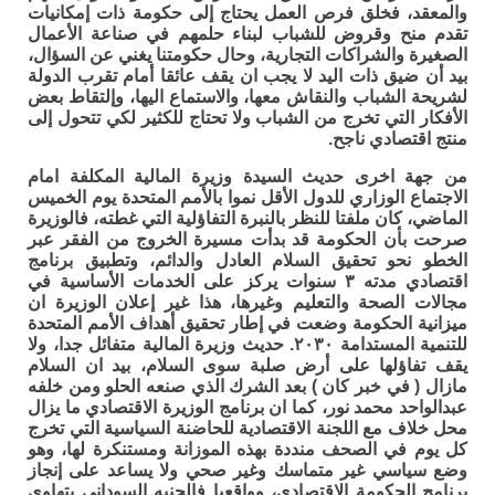
والمعقد، فخلق فرص العمل يحتاج إلى حكومة ذات إمكانيات
تقدم منح وقروض للشباب لبناء حلمهم في صناعة الأعمال
الصغيرة والشراكات التجارية، وحال حكومتنا يغني عن السؤال،
بيد أن ضيق ذات اليد لا يجب ان يقف عائقا أمام تقرب الدولة
لشريحة الشباب والنقاش معها، والاستماع اليها، وإلتقاط بعض
الأفكار التي تخرج من الشباب ولا تحتاج للكثير لكي تتحول إلى
منتج اقتصادي ناجح.
من جهة اخرى حديث السيدة وزيرة المالية المكلفة امام
الاجتماع الوزاري للدول الأقل نموا بالأمم المتحدة يوم الخميس
الماضي، كان ملفتا للنظر بالنبرة التفاؤلية التي غطته، فالوزيرة
صرحت بأن الحكومة قد بدأت مسيرة الخروج من الفقر عبر
الخطو نحو تحقيق السلام العادل والدائم، وتطبيق برنامج
اقتصادي مدته ٣ سنوات يركز على الخدمات الأساسية في
مجالات الصحة والتعليم وغيرها، هذا غير إعلان الوزيرة ان
ميزانية الحكومة وضعت في إطار تحقيق أهداف الأمم المتحدة
للتنمية المستدامة ٢٠٣٠. حديث وزيرة المالية متفائل جدا، ولا
يقف تفاؤلها على أرض صلبة سوى السلام، بيد ان السلام
مازال ( في خبر كان ) بعد الشرك الذي صنعه الحلو ومن خلفه
عبدالواحد محمد نور، كما ان برنامج الوزيرة الاقتصادي ما يزال
محل خلاف مع اللجنة الاقتصادية للحاضنة السياسية التي تخرج
كل يوم في الصحف منددة بهذه الموزانة ومستنكرة لها، وهو
وضع سياسي غير متماسك وغير صحي ولا يساعد على إنجاز
برنامج الحكومة الاقتصادي، وواقعيا فالجنيه السوداني يتهاوى