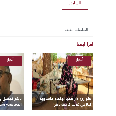
السابق
التعليقات مغلقة.
اقرأ أيضا
أخبار
أخبار
/
/
السودانية
السودانية
طوارئ دار حمر: أوضاع مأساوية
بابكر فيصل يوج
لنازحي غرب كردفان في
الخماسية بشأن
معسكرات الأبيض
السياسية