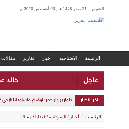
الخميس - 21 صفر 1448 هـ , 06 أغسطس 2026 م
الرئيسة
الافتتاحية
أخبار
تقارير
مقالات
عاجل
​خالد ع
طوارئ دار حمر: أوضاع مأساوية لنازحي
آخر الأخبار
بابكر فيصل يوجّه انتقادات للآلية الخما
الرئيسية
أخبار
/
السودانية
/
قضايا
/
مقالات