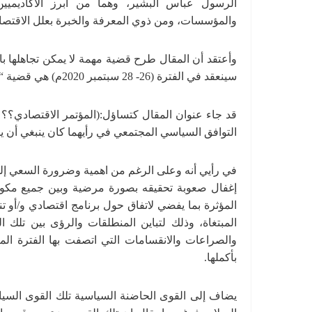
الرسول عباس البشير، وهما من أبرز الأكاديميي
والمؤسسات، ومن ذوي المعرفة والخبرة بعلل الاقتصاد
وأعتقد أن المقال طرح قضية مهمة لا يمكن تجاهلها 
سينعقد في الفترة (26- 28 سبتمبر 2020م) هي قضية “التوافق السياسي المجتمعي”، وضرورة إعطائه اولوية.
قد جاء عنوان المقال كتساؤل:(المؤتمر الاقتصادي؟؟ أ
التوافق السياسي المجتمعي في رأيهما كان ينبغي أن ي
في رأيي أنه وعلى الرغم من اهمية وضرورة السعي إلى 
إغفال صعوبة تحقيقه بصورة مرضية وبين جميع مكونات
المؤثرة بما يفضي لاتفاق حول برنامج اقتصادي و/أو تن
المبتغاة، وذلك لتباين المنطلقات والرؤى بين تلك الق
والصراعات والانقسامات التي اتصفت بها الفترة الما
بأكملها.
يضاف إلى القوى الحاضنة السياسية تلك القوى السياسي