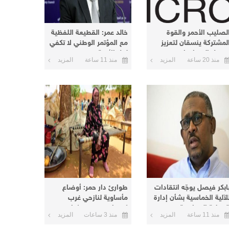
لصليب الأحمر والقوة
​خالد عمر: القطيعة اللفظية
لمشتركة ينسقان لتعزيز
مع المؤتمر الوطني لا تكفي
صول المساعدات
لحل الأزمة
منذ 20 ساعة
المزيد
منذ 11 ساعة
المزيد
لإنسانية إلى دارفور
كردفان
ابكر فيصل يوجّه انتقادات
طوارئ دار حمر: أوضاع
لآلية الخماسية بشأن إدارة
مأساوية لنازحي غرب
لعملية السياسية
كردفان في معسكرات
منذ 11 ساعة
المزيد
منذ 3 ساعات
المزيد
الأبيض