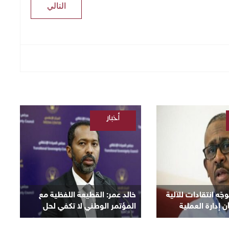
التالي
أخبار
/
السودانية
ّه انتقادات للآلية
​خالد عمر: القطيعة اللفظية مع
 إدارة العملية
المؤتمر الوطني لا تكفي لحل
الأزمة