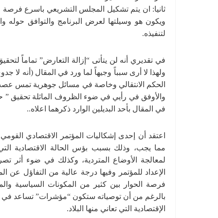
ثانيا: ان يتم تشكيل المجلس التشريعي باسرع فرصة ل
ويكون هو وسيلتها لعرض البرنامج والتوافق حوله و
لتنفيذه.
في تقديري أنه لن يتأتى “إزالة التعارض” تماماً لتح
ولهذا لا أرى سبباً وجيهاً لما ورد في المقال (أنه لا
الحكم الانتقالي وخاصة في مسائل جوهرية تمس عصب الم
والأوفق في رأيي في ضوء الظروف الماثلة تحقيق ” حد 
في المقال بأحد البديلين الوارد ذكرهما اعلاه..
اعتقد أن إحدى إشكاليات المؤتمر الاقتصادي القوم
مما يجب، وذلك بسبب بؤس الحالة الاقتصادية التي ت
لمعالجة الأوضاع المتردية، وكذلك في ضوء أثر تص
الإعداد للمؤتمر وفيها درجة عالية من التفاؤل عن ا
فرصة الحوار بين كثير من المكونات السياسية وال
بالرغم من أن توصياته ستكون “مؤشرات” تساعد في إع
الإقتصادية التي تعاني منها البلاد.