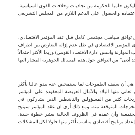
يكون حاميا للحكومة من تجاذبات وخلافات القوى السياسية،
اعتماده والحصول على الدعم اللازم من المجلس التشريعي
قيق توافق سياسي مجتمعي كامل قبل عقد المؤتمر الاقتصادي،
 جدوى للمؤتمر الاقتصادي في ظل عدم إزالة التعارض بين اطراف
وازنة واسس ادارة الاقتصاد القومي) وربما الأكثر احتمالاً
أدنى” من التوافق حول هذه المسائل الجوهرية المشار اليها
ي هي أن سقف الطموحات لما سيتمخض عنه يبدو عاليا بأكثر
عاني منها البلاد والآمال العريضة المعقودة على المؤتمر
ريحات كثير من المسؤولين والناشطين الذين يشاركون في
لمخرجات المتوقعة منه. ومع ذلك أرى ان عقد المؤتمر سيتيح
مجتمعية وأن عقده في الظروف الحالية يعتبر خطوة جيدة،
داد برنامج أقتصادي مناسب أكثر منها حلولا لكل المشكلات