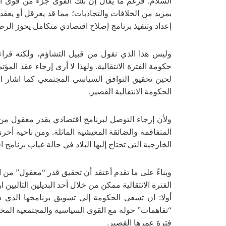
السلام. فرغم ما يقال إن تلك القوى جزء من قوى 
بمزيد من الخلافات والتجاذبات؛ مما قد يعرقل أو يعقد 
إعداد وتنفيذ برنامج إصلاح اقتصادي متكامل يحوز الرض
وليس هذا الذي نقول من قبيل التشاؤم، ولكنه قرا
حكومة الفترة الانتقالية. ولهذا لا أرى إرجاء عقد ال
لحين تحقيق التوافق السياسي المجتمعي كما اشار 
الحكومة الانتقالية القصير.
ولأن إرجاء التوصل لبرنامج اقتصادي بقدر معقول من ا
المتفاقمة والضائقة المعيشية الماثلة. ومن ناحية أخر
الخارجية التي تحتاج إليها البلاد في حالة غياب برنام
وبناءً على ما تقدم أعتقد أن تحقيق قدر “معقول” من 
الفترة الانتقالية ممكن من خلال أحد البديلين التاليين او
أولا: ان تسعى الحكومة إلى تسويق برنامجها الذي
“تفاهمات” حوله مع القوى السياسية والمجتمعية المخت
فترة عمرها القصير.