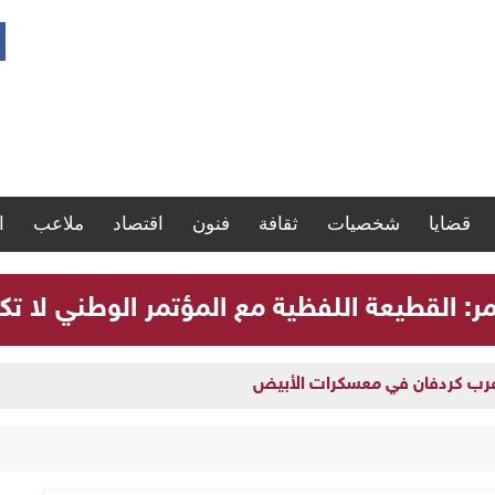
قضايا
شخصيات
ثقافة
فنون
اقتصاد
ملاعب
ا
مر: القطيعة اللفظية مع المؤتمر الوطني لا تك
 غرب كردفان في معسكرات الأبيض
سية بشأن إدارة العملية السياسية