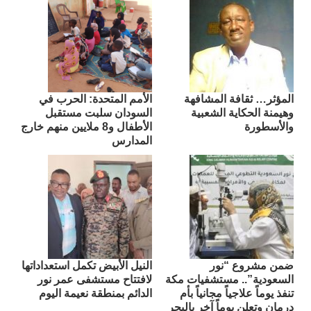
المؤثر… ثقافة المشافهة
الأمم المتحدة: الحرب في
وهيمنة الحكاية الشعبية
السودان سلبت مستقبل
والأسطورة
الأطفال و8 ملايين منهم خارج
المدارس
ضمن مشروع “نور
النيل الأبيض تكمل استعداداتها
السعودية”.. مستشفيات مكة
لافتتاح مستشفى عمر نور
تنفذ يوماً علاجياً مجانياً بأم
الدائم بمنطقة نعيمة اليوم
درمان وتعلن يوماً آخر بالبحر