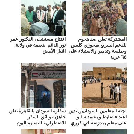
المشتركة تعلن صد هجوم
افتتاح مستشفى الدكتور عمر
للدعم السريع بمحوري كلبس
نور الدائم بنعيمة في ولاية
وصليعة وتدمير والاستيلاء على
النيل الأبيض
٦٥ عربة
لجنة المعلمين السودانيين تدين
سفارة السودان بالقاهرة تعلن
اعتداء ضابط ومعتمد سابق
جاهزية وثائق السفر
على معلم بمدرسة في كرري
الاضطرارية للتسليم اليوم