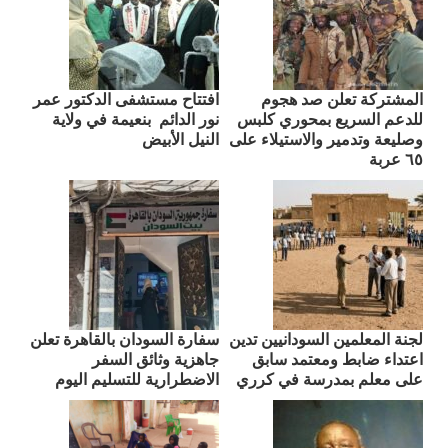
المشتركة تعلن صد هجوم
افتتاح مستشفى الدكتور عمر
للدعم السريع بمحوري كلبس
نور الدائم بنعيمة في ولاية
وصليعة وتدمير والاستيلاء على
النيل الأبيض
٦٥ عربة
لجنة المعلمين السودانيين تدين
سفارة السودان بالقاهرة تعلن
اعتداء ضابط ومعتمد سابق
جاهزية وثائق السفر
على معلم بمدرسة في كرري
الاضطرارية للتسليم اليوم