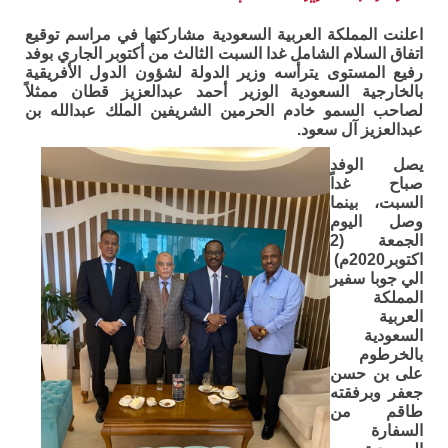
اعلنت المملكة العربية السعودية مشاركتها في مراسم توقيع
اتفاق السلام الشامل غدا السبت الثالث من أكتوبر الجاري بوفد
رفيع المستوى يترأسه وزير الدولة لشؤون الدول الأفريقية
بالخارجية السعودية الوزير أحمد عبدالعزيز قطان ممثلاً
لصاحب السمو خادم الحرمين الشريفين الملك عبدالله بن
عبدالعزيز آل سعود.
يصل الوفد
صباح غداً
السبت، بينما
وصل اليوم
الجمعة (2
اكتوبر2020م)
الي جوبا سفير
المملكة
العربية
السعودية
بالخرطوم
على بن حسن
جعفر وبرفقته
طاقم من
السفارة