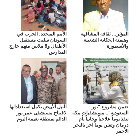
المؤثر… ثقافة المشافهة
الأمم المتحدة: الحرب في
وهيمنة الحكاية الشعبية
السودان سلبت مستقبل
والأسطورة
الأطفال و8 ملايين منهم خارج
المدارس
ضمن مشروع “نور
النيل الأبيض تكمل استعداداتها
السعودية”.. مستشفيات مكة
لافتتاح مستشفى عمر نور
تنفذ يوماً علاجياً مجانياً بأم
الدائم بمنطقة نعيمة اليوم
درمان وتعلن يوماً آخر بالبحر
الأحمر