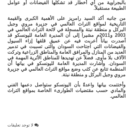
بالبجراوية من أي أخطار قد تشكلها الفيضانات أو عوامل
الطبيعة مستقبلاً.
من جانبه أكد السيد رامريز على الأهمية الكبرى والقيمة
التاريخية لمواقع التراث العالمي في جزيرة مروي وجبل
البركل و منطقة نبتة والمسجلة في لائحة التراث العالمي في
2003 و2011م مشيرا إلى أن المديرة العامة لليونسكو قد
أصدرت بياناً أعربت فيه عن عميق قلقها إزاء السيول
والفيضانات التي اجتاحت السودان والتى تسببت في تدمير
العديد من المنازل والمرافق العامة والمناطق الزراعية وتركت
الآلاف بلا مأوى. فضلاً عن تهديدها للمناطق الأثرية المهمة في
السودان. وأشارت المديرة العامة لليونسكو في بيانها أن
المنظمة تتابع عن كثب وضع مواقع التراث العالمي في جزيرة
مروي وجبل البركل و منطقة نبتة.
وأختتمت بيانها واعدةً بأن اليونسكو ستواصل دعمها الفني
والمادي حسب مقتضيات الطوارىء الخاصة بمواقع التراث
العالمي.
لا توجد تعليقات