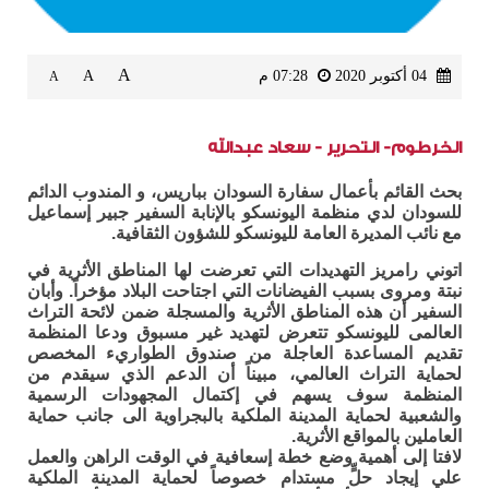
A
04 أكتوبر 2020
07:28 م
A
A
الخرطوم- التحرير - سعاد عبدالله
بحث القائم بأعمال سفارة السودان بباريس، و المندوب الدائم
للسودان لدي منظمة اليونسكو بالإنابة السفير جبير إسماعيل
مع نائب المديرة العامة لليونسكو للشؤون الثقافية.
اتوني رامريز التهديدات التي تعرضت لها المناطق الأثرية في
نبتة ومروى بسبب الفيضانات التي اجتاحت البلاد مؤخراً. وأبان
السفير أن هذه المناطق الأثرية والمسجلة ضمن لائحة التراث
العالمى لليونسكو تتعرض لتهديد غير مسبوق ودعا المنظمة
تقديم المساعدة العاجلة من صندوق الطواريء المخصص
لحماية التراث العالمي، مبيناً أن الدعم الذي سيقدم من
المنظمة سوف يسهم في إكتمال المجهودات الرسمية
والشعبية لحماية المدينة الملكية بالبجراوية الى جانب حماية
العاملين بالمواقع الأثرية.
لافتا إلى أهمية وضع خطة إسعافية في الوقت الراهن والعمل
علي إيجاد حلٍّ مستدام خصوصاً لحماية المدينة الملكية