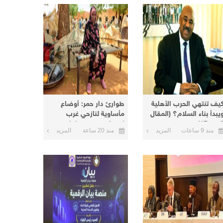
يف تنتهي الحرب الأهلية
طوارئ دار حمر: أوضاع
يبدأ بناء السلام؟ (المقال
مأساوية لنازحي غرب
من 17)
كردفان في معسكرات
منذ 9 ساعات
المزيد
منذ 20 ساعة
المزيد
الأبيض