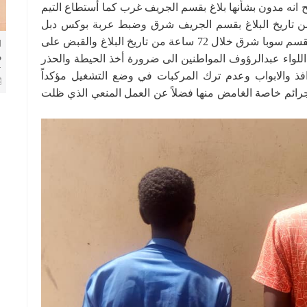
نه مدون بشأنها بلاغ بقسم الجريف غرب كما أستطاع التيم
بوكس موديل 2002م بعد (24) ساعة من تاريخ البلاغ بقسم الجريف شرق وضبط عربة بوكس دبل
كاب بكامل هيئتها مدون بشأنها بلاغ تحت المادة 174 بقسم سوبا شرق خلال 72 ساعة من تاريخ البلاغ والقبض على
ا
م
دعا اللواء عبدالرؤوف المواطنين الى ضرورة أخذ الحيطة والحذر
ا
لنوافذ والابواب وعدم ترك المركبات في وضع التشغيل مؤكداً
ا
ائم خاصة الغامض منها فضلاً عن العمل المنعي الذي ظلت