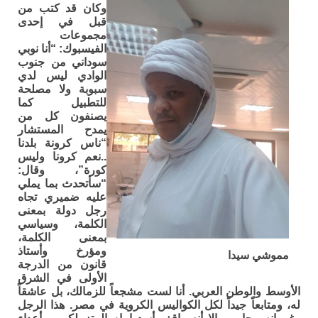
وكان قد كتب من
قبل في إحدى
مجموعات
الفيسبوك: “أنا نوبي
سوداني من جنوب
الوادي ليس لدي
سبوبة ولا مصلحة
للتطبيل كما
يصنفون كل من
يمدح المستشار
“ناس كرونة بلدنا
..نعم كرونا وليس
كورة”، وقال:
“سأتحدث بما يملي
عليه ضميري تجاه
رجل دولة بمعنى
الكلمة، وسياسي
بمعنى الكلمة،
ومؤرخ وأستاذ
مموشي سيدا
قانون من الدرجة
الأولى في الشرق
الأوسط والوطن العربي. أنا لست مشجعاً للزمالك، بل عاشقاً
له، ومتابعاً جيداً لكل الكواليس الكروية في مصر. هذا الرجل