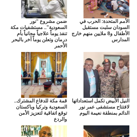
الأمم المتحدة: الحرب في
ضمن مشروع “نور
السودان سلبت مستقبل
السعودية”.. مستشفيات مكة
الأطفال و8 ملايين منهم خارج
تنفذ يوماً علاجياً مجانياً بأم
المدارس
درمان وتعلن يوماً آخر بالبحر
الأحمر
النيل الأبيض تكمل استعداداتها
قمة مكة للدفاع المشترك..
لافتتاح مستشفى عمر نور
السعودية وتركيا وباكستان
الدائم بمنطقة نعيمة اليوم
توقع اتفاقية لتعزيز الأمن
والردع