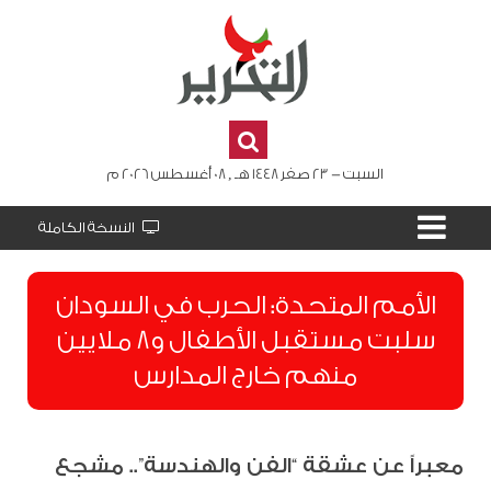
السبت - 23 صفر 1448 هـ , 08 أغسطس 2026 م
النسخة الكاملة
الأمم المتحدة: الحرب في السودان
سلبت مستقبل الأطفال و8 ملايين
منهم خارج المدارس
معبراً عن عشقة “الفن والهندسة”.. مشجع