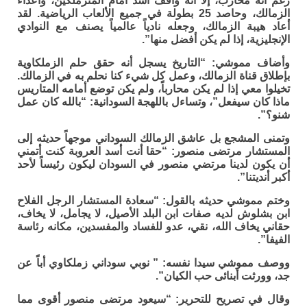
رغم انه محارب، إلا أنه واقف أسد امام المتزملكين، وأعداء
الزمالك، وحاصد 25 بطولة في جميع الألعاب الرياضية. لقد
أعاد هيبة الزمالك، وجعله نادياً عالمياً يصنف مع النوادي
الإنجليزية، إذا لم يكن أفضل منها”.
وأضاف مموشي: “التاريخ يسجل أنه حقق حلم الزملكاوية
بإطلاق قناة الزمالك، وعمل كل شيء كنا نحلم به في الزمالك.
تخيلوا معي إذا لم يكن محارباً، ولم يكن توضع أمامه المتاريس
ماذا كان سيفعل”، وتساءل باللهجة السودانية: “بالله كان عمل
شنو؟”.
وتمنى المشجع بل عاشق الزمالك السوداني موجهاً حديثه إلى
المستشار مرتضى منصور: “حقا أنت أسد العروبة كنت أتمني
أن يكون لدينا مرتضي منصور في السودان ليكون رئيساً لأحد
أكبر أنديتنا”.
وختم مموشي حديثه بالقول: “سعادة المستشار الرجل الفلاح
ابن بشلوش لديه صفات ابن البلد الأصيل، لا يجامل، لا يخاف،
حقاني يخاف الله، نقي، عدو للفساد والمفسدين، مكانه رئاسة
الفيفا”.
ووصف مموشي سيدا نفسه: ” نوبي سوداني زملكاوي أباً عن
جد، وورثت أبنائى حب الكيان”.
وقال في تصريح للتحرير: “سيعود مرتضى منصور أقوى مما