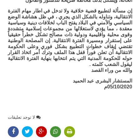
الحالة، ويشكل بذلك مخالفة صريحة للدستور والقانون
إن مسألة لتطبيع قضية خلافية ولا تدخل في اطار مهام الفترة
الانتقالية، وتناوله بالشكل الذي يجري ، في ظل هشاشة الوضع
السياسي والأمني في البلاد يفتح الباب لخلافات دينية وسياسية
معقدة ، مما يؤدي لاستغلالها من مجموعات إسلامية متشددة
وقوى محلية واقليمية ودولية ذات مصالح تشكل خطراً حقيقياً
على إستقرار ومسيرة الفترة الانتقالية. إن المصلحة الوطنية
تقتضي إيقاف خطوات التطبيع بشكل فوري وعلى الحكومة
الانتقالية أن تعلن فوراً قفل هذا الملف وترك أمر اتخاذ القرار
حوله للحكومة المدنية التي يتم انتخابها بنهاية الفترة الانتقالية
ليقول الشعب كلمته .
والله من وراء القصد
المستشار البشرى عبد الحميد
05/10/2020م
لا توجد تعليقات