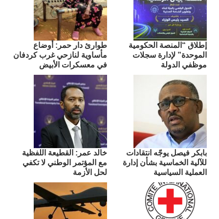
إطلاق “المنصة الحكومية
طوارئ دار حمر: أوضاع
الموحدة” لإدارة سجلات
مأساوية لنازحي غرب كردفان
موظفي الدولة
في معسكرات الأبيض
بابكر فيصل يوجّه انتقادات
​خالد عمر: القطيعة اللفظية
للآلية الخماسية بشأن إدارة
مع المؤتمر الوطني لا تكفي
العملية السياسية
لحل الأزمة