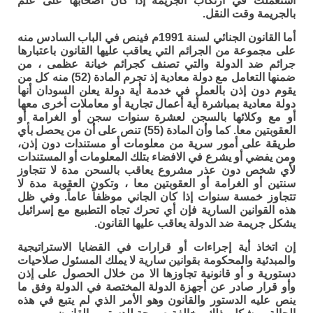
استعملت في ارتكاب الجريمة إذا كان أصحابها على علم
بالجريمة وقت النقل.
أما القانون الجنائي لسنة 1991م فينص في الباب السادس منه
على مجموعة من الجرائم التي يعاقب عليها القانون باعتبارها
جرائم ضد الدولة والتي تصنف كجرائم خيانة عظمى ، من
ضمنها التعامل مع دولة معادية إذ تجرم المادة (52) منه كل من
يقوم دون إذن بالعمل في خدمة أية دولة يعلن السودان أنها
دولة معادية بمباشرة أية أعمال تجارية أو معاملات أخرى معها
أو مع وكلائها بالسجن لعشرة سنوات سجن أو الغرامة أو
العقوبتين معا. كما وأن المادة (55) تنص على أن من يحصل بأي
طريقة على أمور سرية من معلومات أو مستندات دون إذن،
ومن يفضي أو يشرع في الافضاء بتلك المعلومات أو المستندات
لأي شخص دون عذر مشروع يعاقب بالسحن مدة لا تتجاوز
سنتين أو الغرامة أو العقوبتين معا ، وتكون العقوبة مدة لا
تتجاوز خمسة سنوات إذا كان الجاني موظفاً عاماً. وفي ظل
هذه القوانين السارية فإن أي تحرك تجاه التطبيع مع إسرائيل
يشكل جريمة ضد الدولة يعاقب عليها القانون.
إن اتخاذ أية إجراءات أو قرارات في القضايا الاستراتيجية
والمبدئية والمحكومة بقوانين سارية لا يملك المسئول صلاحيات
دستورية و أو قانونية تجاوزها الا من خلال الحصول على إذن
وأو قرار صادر عن أجهزة الدولة المختصة في الدولة وفق ما
ينص عليه الدستور والقانون وهو الأمر الذي لم يتبع في هذه