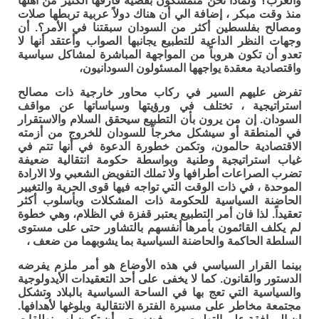
والعرب؟ ولماذا نحن متمسكون بقضية فارقها الكثير من أهلها
منذ وقت مبكر ، إضافة الي أن هناك دولاً عربية تربطها صلات
ومصالح بفلسطين أكثر من السودان سبقتنا في الأمر؟. أن
وجهات النظر الداعية للتطبيع يجانبها الصواب وأعتقد أنها لا
تعدو أن تكون هروباً من المواجهة المباشرة لمشاكل سياسية
واقتصادية معقدة يواجهها المسئولون السودانيون،
تفرض عليهم السير في ركاب محاور خارجية ذات مصالح
استراتيجية ، تختلف في ورؤيتها وسياساتها عن مواقف
السودان. إن من يرون بأن التطبيع سيحقق السلام والاستقرار
في المنطقة أو سيشكل مخرجاً للسودان للخروج من أزمته
الاقتصادية حالمون، وتكمن خطورة الدعوة في أنها تتم في
غياب استراتيجية وطنية وبواسطة حكومة انتقالية ضعيفة
تضرب الصراعات أطرافها ولا تملك التفويض الشعبي ولا الارادة
الموحدة ، في ذات الوقت التي تواجه فيها قوى الحرية والتغيير
الحاضنة السياسية للحكومة ذات المشكلات وبأسلوب أكثر
تعقيداً. لذا فان أمر التطبيع يعتبر قفزة في الظلام، وهي خطوة
لم يكلف القائمون بأمرها أنفسهم بالتشاور حتى على مستوى
السلطة الحاكمة والحاضنة السياسية بما يشوبهما من ضعف ،
بينما القرار السياسي في هذه الأوضاع هو أمر ملزم يفرضه
الدستور والقانون. كما لا يخفى على أحد التعقيدات الأيدولوجية
والسياسية التي تعج بها في الساحة السياسية بالبلاد وتشكل
مجتمعة مخاطر على مسيرة الفترة الانتقالية وبلوغها لأهدافها.