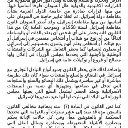
الأرض والحرية والسلام والعدالة وهي أمور أقرتها مجموعة من
القرارات الاقليمية والدولية ظل السودان طرفاً أساسياً فيها،
من بينها قرارات صادرة من جامعة الدول العربية بشأن
مقاطعة دولة إسرائيل، تم اتخاذ تدابير خاصة في السودان على
أساسها من بينها مقاطعة إسرائيل، وقد أصدر السودان قانون
مقاطعة إسرائيل لسنة 1958م. وبموجب المادة (2) من هذا
القانون فانه يحظر على أي شخص أن يعقد بالذات أو بالوساطة
اتفاقًاً من أي نوع مع هيئات أو أشخاص مقيمين في إسرائيل أو
مع هيئات أو أشخاص يعلم أنهم ينتمون بجنسيتهم إلى إسرائيل
أو يعملون لحسابها كما يحظر التعامل مع الشركات والمنشآت
الوطنية والأجنبية التي يحددها مجلس الوزراء في إعلان ولها
مصالح أو فروع أو توكيلات عامة في إسرائيل.
وإضافة لذلك فان يحظر القانون جميع أنواع التبادل التجاري مع
إسرائيل في البضائع والسلع والمنتجات سواء كان ذلك بطريقة
مباشرة أو غير مباشرة ويشمل ذلك البضائع والسلع والمنتجات
التي تدخل في صناعتها وتجهيزها أي نسبة من المنتجات
الاسرائيلية ويمتد الحظر ليشمل السلع التي يعينها مجلس
الوزراء الى البلاد التي تثبت لها أنها تعيد تصديرها لإسرائيل.
كما نص القانون في المادة (7) منه بمعاقبة مخالفي القانون
بالسجن مدة قد تمتد إلى عشر سنوات أو بالغرامة التي تحددها
المحكمة أو بالعقوبتين معاً، وفي كل حالات الإدانة يحكم
بمصادرة الأشياء المضبوطة وبمصادرة وسائل النقل التي