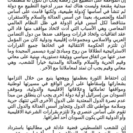
إن الموافقة على التطبيع من رفضه يجب أن تكون له منطلقات
مبدئية مقنعة وليست هناك ثمة مبرر لدعوة التطبيع مع دولة
لم تنشأ في أساسها كدولة طبيعية، ولكنها قامت على أساس
الملة والعنصرية، بعيداً عن أسس العدالة والسلام والاستقرار،
متناقضاً لكل أسس قيام الدولة في ظل النظام العالمي
المعاصر، وهي الأسباب التي أدت لاتخاذ مواقف منها قاد الي
عقد اتفاقيات واتخاذ قرارات ومواقف ضدها من دول التضامن
العربي والاسلامي ومجموعات إقليمية ودولية كان من المؤمل
أن تلتزم الحكومة الانتقالية في اتخاذها جميع القرارات
الاستراتيجية انطلاقا من روح ومبادئ ثورة ديسمبر المجيدة وما
صدر عنها من اتفاق سياسي ووثيقة دستورية، مبنية على معاني
وقيم الحرية والسلام والعدالة والمدنية خياراً للشعب، وهي
معاني وقيم يجب أن تمتد لمعاملاتنا مع الآخر .
إن احتفاظ الثورة بعظمتها ووهجها ينبع من خلال التزامها
بشعاراتها وإسقاطها على أرض الواقع في مسيرتها لوطنية
ومواقفها تعاملاتها وعلاقاتها الاقليمية والدولية، وموقف
السودان من إسرائيل أو أية دولة أخرى يجب أن ينطلق من مبدأ
عدم نصرة الدول المعتدية على الدول الأخرى التي تنتهك حرية
وسلامة مواطني تلك الدول وتتجاوز أسس العدالة والدول التي
تقوم على أساس عنصري ولا تلتزم بقرارات الشرعية الاقليمية
وأو الدولية التي يكون السودان أحد أطرافها.
إن للشعب الفلسطيني قضية عادلة في مطالبتها باسترداد