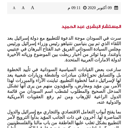
A
09 أكتوبر 2020
09:11 م
A
A
المستشار البشرى عبد الحميد
سرت في السودان موجة الدعوة للتطبيع مع دولة إسرائيل بعد
اللقاء الذي تم بين بنيامين نتنياهو رئيس وزراء إسرائيل ورئيس
مجلس السيادة السوداني الفريق عبد الفتاح البرهان في عنتيبي
بأوغندا، وما تواتر من أخبار ربطت بين الموضوع وزياته الأخيرة
لدولة الامارات العربية المتحدة.
سارعت بعض القيادات السياسية السودانية في تأييد الخطوة
بل والتسابق نحو إعلان مبادرات وأنشطة وزيارات شعبية يعد
لها لإسرائيل دعماً لخطوة التطبيع. تباينت الآراء والمبررات لهذا
الأمر، بين مؤيد ومعارض، والمؤيدون منهم من يرى أنها تشكل
المدخل الصحيح والمطلوب لشطب اسم السودان من قائمة
الدول الراعية للإرهاب ومن ثم رفع العقوبات الأمريكية
والدولية عنه،
بما يفتح أبواب التعامل الاقتصادي والتجاري مع إسرائيل والدول
المناصرة لها. آخرون في ذات الجانب المؤيد بدأوا الترويج لأمر
التطبيع بشكل تغلب عليها العاطفة من باب مالنا والفلسطينيين