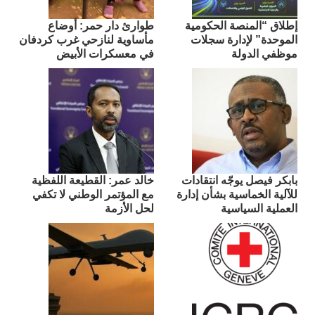
إطلاق “المنصة الحكومية
طوارئ دار حمر: أوضاع
الموحدة” لإدارة سجلات
مأساوية لنازحي غرب كردفان
موظفي الدولة
في معسكرات الأبيض
بابكر فيصل يوجّه انتقادات
​خالد عمر: القطيعة اللفظية
للآلية الخماسية بشأن إدارة
مع المؤتمر الوطني لا تكفي
العملية السياسية
لحل الأزمة