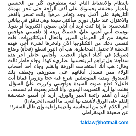
بالنظام والانضباط التام. ثمة متطوعون كُثر من الجنسين
وأعمار مختلفة، يحملونك على أكف الراحة حتى تنجز مهمتك
التاريخية على أكمل وجه وتغادر مزهواً وأنت تشعر بالفخر
والاعتزاز. عند حلول دوري سألتني سيدة وهي تدقق في بياناتي
الشخصية: ما إذا كنت أريد أن أدلي بصوتي الكترونيا أو يدوياً.
توهمت أنني أغمي عليَّ، فصمتُّ برهة إذ داهمتني هواجس
مخيفة من أثر الحرمان المرير وأفعال الديكتاتوريات. قلت
لنفسي دعك من التكنلوجيا الآن وادخرها لشيء آخر، فهذه
اللحظة لا تحتمل المخاطرة، هب أن النور انقطع (فجأة) وضاع
(صوتك) في أكباد الجهاز العجيب. وأجابني خاطر آخر هذه
سذاجة: هل تراهم لم يتحسبوا لطاريء كهذا. وجاء خاطر ثالث
وقال: هب أنك استخدمت الورقة والقلم وجاء أحد أصحاب
الولاء ممن تنسدل أذقانهم على صدورهم، وخطف ذلك
الصندوق وبيديه المتوضئتين شرع فيه خجاً وتزويراً فماذا أنت
فاعل؟ قطع صوت السيدة هواجسي وكررت عليَّ السؤال.
فقلت لها أريد التصويت اليدوي، وأنا أتمتم بحديث لم تسمعه…
أريد أن أشتم رائحة الحبر والورق.. أريد أن أسمع خشخشة
القلم على الورق لأشنف بها أذني.. ما أقسى الحرمان!)
آخر الكلام: لابد من المحاسبة والديمقراطية وإن طال السفر!!
عن صحيفة الديمقراطي
faldaw@hotmail.com