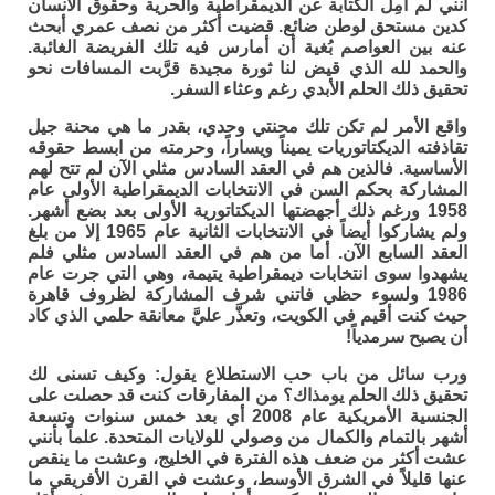
أنني لم أَمِلُّ الكتابة عن الديمقراطية والحرية وحقوق الانسان
كدين مستحق لوطن ضائع. قضيت أكثر من نصف عمري أبحث
عنه بين العواصم بُغية أن أمارس فيه تلك الفريضة الغائبة.
والحمد لله الذي قيض لنا ثورة مجيدة قرَّبت المسافات نحو
تحقيق ذلك الحلم الأبدي رغم وعثاء السفر.
واقع الأمر لم تكن تلك محنتي وحدي، بقدر ما هي محنة جيل
تقاذفته الديكتاتوريات يميناً ويساراً، وحرمته من ابسط حقوقه
الأساسية. فالذين هم في العقد السادس مثلي الآن لم تتح لهم
المشاركة بحكم السن في الانتخابات الديمقراطية الأولى عام
1958 ورغم ذلك أجهضتها الديكتاتورية الأولى بعد بضع أشهر.
ولم يشاركوا أيضاً في الانتخابات الثانية عام 1965 إلا من بلغ
العقد السابع الآن. أما من هم في العقد السادس مثلي فلم
يشهدوا سوى انتخابات ديمقراطية يتيمة، وهي التي جرت عام
1986 ولسوء حظي فاتني شرف المشاركة لظروف قاهرة
حيث كنت أقيم في الكويت، وتعذَّر عليَّ معانقة حلمي الذي كاد
أن يصبح سرمدياً!
ورب سائل من باب حب الاستطلاع يقول: وكيف تسنى لك
تحقيق ذلك الحلم يومذاك؟ من المفارقات كنت قد حصلت على
الجنسية الأمريكية عام 2008 أي بعد خمس سنوات وتسعة
أشهر بالتمام والكمال من وصولي للولايات المتحدة. علماً بأنني
عشت أكثر من ضعف هذه الفترة في الخليج، وعشت ما ينقص
عنها قليلاً في الشرق الأوسط، وعشت في القرن الأفريقي ما