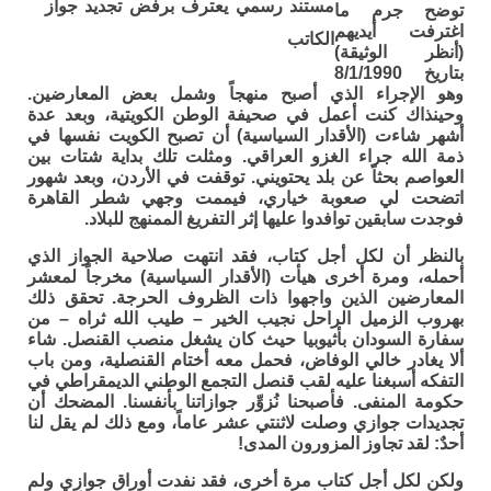
مستند رسمي يعترف برفض تجديد جواز
توضح جرم ما
اغترفت أيديهم
الكاتب
(أنظر الوثيقة)
بتاريخ 8/1/1990
وهو الإجراء الذي أصبح منهجاً وشمل بعض المعارضين.
وحينذاك كنت أعمل في صحيفة الوطن الكويتية، وبعد عدة
أشهر شاءت (الأقدار السياسية) أن تصبح الكويت نفسها في
ذمة الله جراء الغزو العراقي. ومثلت تلك بداية شتات بين
العواصم بحثاً عن بلد يحتويني. توقفت في الأردن، وبعد شهور
اتضحت لي صعوبة خياري، فيممت وجهي شطر القاهرة
فوجدت سابقين توافدوا عليها إثر التفريغ الممنهج للبلاد.
بالنظر أن لكل أجل كتاب، فقد انتهت صلاحية الجواز الذي
أحمله، ومرة أخرى هيأت (الأقدار السياسية) مخرجاً لمعشر
المعارضين الذين واجهوا ذات الظروف الحرجة. تحقق ذلك
بهروب الزميل الراحل نجيب الخير – طيب الله ثراه – من
سفارة السودان بأثيوبيا حيث كان يشغل منصب القنصل. شاء
ألا يغادر خالي الوفاض، فحمل معه أختام القنصلية، ومن باب
التفكه أسبغنا عليه لقب قنصل التجمع الوطني الديمقراطي في
حكومة المنفى. فأصبحنا نُزوِّر جوازاتنا بأنفسنا. المضحك أن
تجديدات جوازي وصلت لاثنتي عشر عاماً، ومع ذلك لم يقل لنا
أحدٌ: لقد تجاوز المزورون المدى!
ولكن لكل أجل كتاب مرة أخرى، فقد نفدت أوراق جوازي ولم