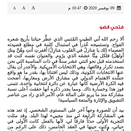
A
09 نوفمبر 2020
10:47 م
A
A
فتحي الضو
ألا رحم الله أبي الطيب المُتنبي الذي عطَّر حياتنا بأريج شعره
الفواح. ونستميحه عُذراً في استبدال كلمة في مطلع قصيدته
العصماء (لك يا مَنازلُ في القلوب مَنازِلُ/ أقفرتِ أنتِ وهُنَّ مِنكِ
أواهِلُ) فلكل مِنَّا عشقه الذي يرُوم. والعنوان نفسه كنت قد
استخدمته قبل نحو اثنتي عشر سنةً في ذات المناسبة التي نحن
بصدد تكرار وقائعها، وهي الانتخابات الأمريكية. والأجدر أن يقال
عنها الانتخابات الكونية، وذلك ليس افتناناً بها، بقدر ما هو واقع
جسَّده الاهتمام الدولي في مشارق الأرض ومغاربها، أضحت
فيه الكرة الأرضية كأنها عبارة عن دائرة انتخابية واحدة، تتمنى
فوز هذا وخسارة ذاك. ومما يجدر ذكره أنها حققت أعلى نسبة
مشاركة منذ ما يربو على المائة عام، الأمر الذي زاد من عناصر
التشويق والإثارة والمتعة السياسية!
بيد أن للصورة وجهاً آخر على المستوى الشخصي. إذ تعد هذه
هي المشاركة الرابعة لي منذ مجييء لهذا البلد. وقد مثلت
التجربة الأولى حدثاً فارقاً لي، لأنها بالفعل كانت الأولى في
حياتي، وكنت حينها في العقد الخامس، ذلك على الرغم من