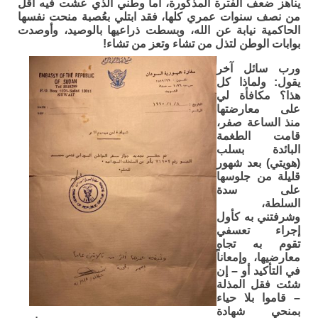
يناهز ضعف الفترة المذكورة، أما وطني الذي عشت فيه أقل
من نصف سنوات عمري كلها، فقد ابتلي بعُصبة منحت نفسها
الحاكمية نيابة عن الله، وبسطت ذراعيها بالوصيد، وأوصدت
بوابات الوطن لتذل من تشاء وتعز من تشاء!
ورب سائل آخر
يقول: ولماذا كل
هذا؟ مكافأة لي
على معارضتها
منذ الساعة صفر،
قامت الطغمة
البائدة بسلب
(هويتي) بعد شهور
قليلة من جلوسها
على سدة
السلطة،
وشرفتني به كأول
إجراء تعسفي
تقوم به تجاه
معارضيها، وإمعاناً
في التأكيد أو – إن
شئت فقل المذلة
– قاموا بلا حياء
بمنحي شهادة