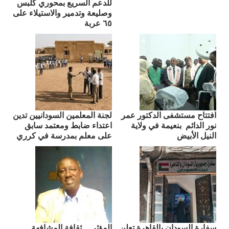
للدعم السريع بمحوري كلبس
وصليعة وتدمير والاستيلاء على
٦٥ عربة
افتتاح مستشفى الدكتور عمر
لجنة المعلمين السودانيين تدين
نور الدائم بنعيمة في ولاية
اعتداء ضابط ومعتمد سابق
النيل الأبيض
على معلم بمدرسة في كرري
سفارة السودان بالقاهرة تعلن
المؤثر… ثقافة المشافهة