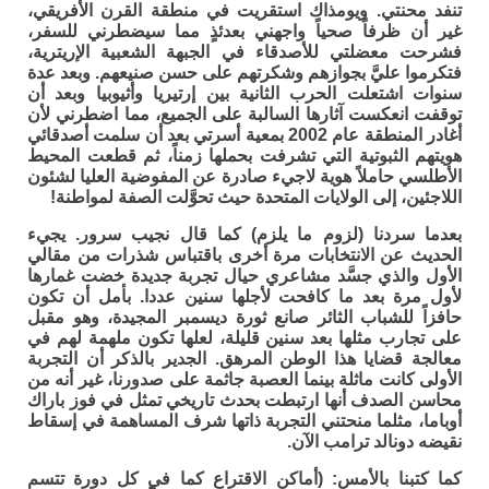
تنفد محنتي. ويومذاك استقريت في منطقة القرن الأفريقي،
غير أن ظرفاً صحياً واجهني بعدئذٍ مما سيضطرني للسفر،
فشرحت معضلتي للأصدقاء في الجبهة الشعبية الإريترية،
فتكرموا عليَّ بجوازهم وشكرتهم على حسن صنيعهم. وبعد عدة
سنوات اشتعلت الحرب الثانية بين إرتيريا وأثيوبيا وبعد أن
توقفت انعكست آثارها السالبة على الجميع، مما اضطرني لأن
أغادر المنطقة عام 2002 بمعية أسرتي بعد أن سلمت أصدقائي
هويتهم الثبوتية التي تشرفت بحملها زمناً، ثم قطعت المحيط
الأطلسي حاملاً هوية لاجيء صادرة عن المفوضية العليا لشئون
اللاجئين، إلى الولايات المتحدة حيث تحوَّلت الصفة لمواطنة!
بعدما سردنا (لزوم ما يلزم) كما قال نجيب سرور. يجيء
الحديث عن الانتخابات مرة أخرى باقتباس شذرات من مقالي
الأول والذي جسَّد مشاعري حيال تجربة جديدة خضت غمارها
لأول مرة بعد ما كافحت لأجلها سنين عددا. بأمل أن تكون
حافزاً للشباب الثائر صانع ثورة ديسمبر المجيدة، وهو مقبل
على تجارب مثلها بعد سنين قليلة، لعلها تكون ملهمة لهم في
معالجة قضايا هذا الوطن المرهق. الجدير بالذكر أن التجربة
الأولى كانت ماثلة بينما العصبة جاثمة على صدورنا، غير أنه من
محاسن الصدف أنها ارتبطت بحدث تاريخي تمثل في فوز باراك
أوباما، مثلما منحتني التجربة ذاتها شرف المساهمة في إسقاط
نقيضه دونالد ترامب الآن.
كما كتبنا بالأمس: (أماكن الاقتراع كما في كل دورة تتسم