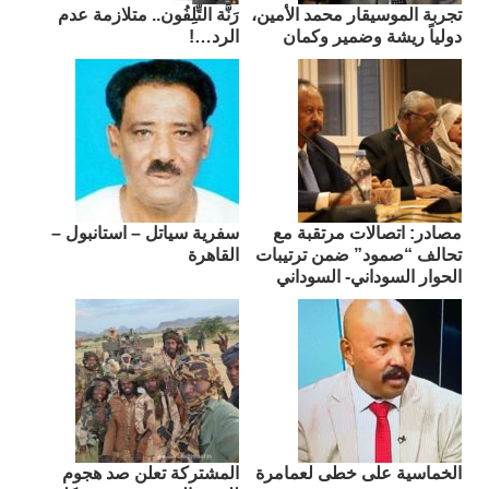
تجربة الموسيقار محمد الأمين،
رَنَّة التِّلِفُون.. متلازمة عدم
دولياً ريشة وضمير وكمان
الرد…!
مصادر: اتصالات مرتقبة مع
سفرية سياتل – استانبول –
تحالف “صمود” ضمن ترتيبات
القاهرة
الحوار السوداني- السوداني
الخماسية على خطى لعمامرة
المشتركة تعلن صد هجوم