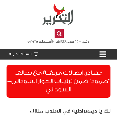
الإثنين - 25 صفر 1448 هـ , 10 أغسطس 2026 م
النسخة الكاملة
مصادر: اتصالات مرتقبة مع تحالف
“صمود” ضمن ترتيبات الحوار السوداني-
السوداني
لك يا ديمقراطية في القلوب منازل