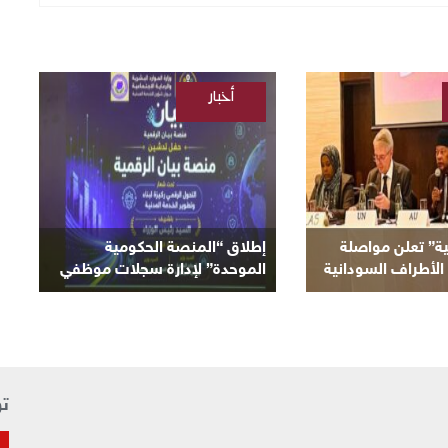
أخبار
/
السودانية
ية” تعلن مواصلة
إطلاق “المنصة الحكومية
الأطراف السودانية
الموحدة” لإدارة سجلات موظفي
لحالية
الدولة
تو