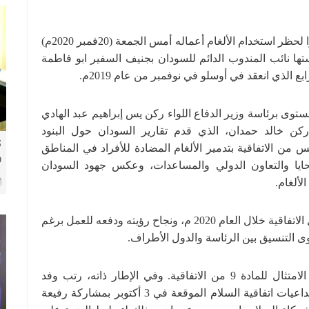
اختتم الاجتماع الثامن عشر للدول أعضاء اتفاقية أوتاوا لحظر استخدام الألغام أعماله أمس الجمعة (20فمبر 2020م)
تها نائب المندوب الدائم للسودان بجنيف السفير ابو فاطمة
ع الذي انعقد في أوسلو في نوفمبر من عام 2019م.
توى برئاسة وزير الدفاع اللواء ركن يس إبراهيم عبد الهادي
 ركن خالد حمدان، الذي قدم تقارير السودان حول البنود
ك
 من الاتفاقية بتدمير الألغام المضادة للأفراد في المناطق
و
ايا والتعاون الدولي والمساعدات، وعكس جهود السودان
8 
لألغام.
وأشادت عدةً دول ضمن بياناتها بقيادة السودان لأعمال الاتفاقية خلال العام 2020 م، ونجاح رؤيته ودفعه للعمل برغم
 التنسيق بين الرئاسة والدول الأطراف.
قدم وفد السودان تحديثاً للتحقيقات الجارية لضمان الامتثال للمادة 9 من الاتفاقية. وفي الإطار ذاته، رتب وفد
السودان نشاطاً جانبياً هدف إلى تسليط الضوء على تداعيات اتفاقية السلام الموقعة في 3 أكتوبر بمشاركة رفيعة