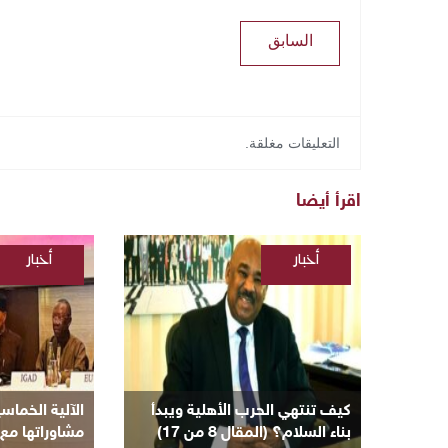
السابق
التعليقات مغلقة.
اقرأ أيضا
أخبار
أخبار
/
/
السودانية
السودانية
/
مقالات
كيف تنتهي الحرب الأهلية ويبدأ
الآلية الخماس
بناء السلام؟ (المقال 8 من 17)
مشاوراتها مع 