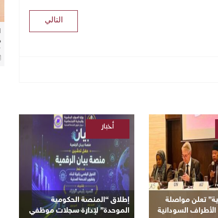
التالي
ا
م
ا
ا
أخبار
/
السودانية
ية” تعلن مواصلة
إطلاق “المنصة الحكومية
الأطراف السودانية
الموحدة” لإدارة سجلات موظفي