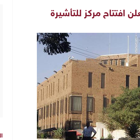
علن افتتاح مركز للتأشيرة
ال