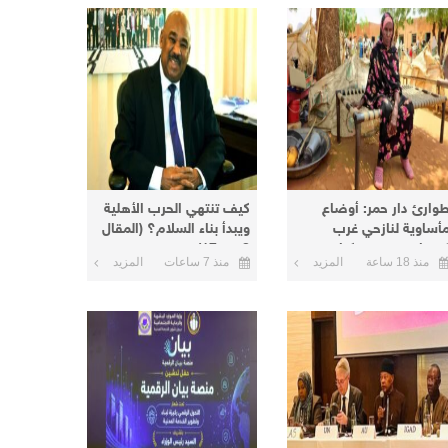
وارئ دار حمر: أوضاع
كيف تنتهي الحرب الأهلية
أساوية لنازحي غرب
ويبدأ بناء السلام؟ (المقال
ردفان في معسكرات
8 من 17)
منذ 18 ساعة
المزيد
منذ 7 ساعات
المزيد
لأبيض