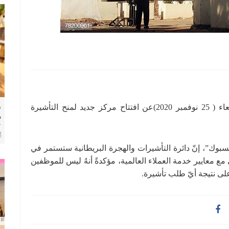
أعلنت السفارة البريطانية في الخرطوم اليوم “الأربعاء ( 25 نوفمبر 2020)عن افتتاح مركز جديد لمنح التأشيرة
ط
م
ك
ا
وك”، إنّ دائرة التأشيرات والهجرة البريطانية ستستمر في
ع معايير خدمة العملاء العالمية، مؤكدةً أنهُ ليس للموظفين
لى نتيجة أيّ طلب تأشيرة.