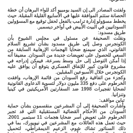
ولفتت المصادر الى إن السيد بومبيو أكد للواء البرهان أن خطة
الحصانة ستتم الموافقة عليها في الأسابيع القليلة المقبلة. حيث
يخطط مسؤولو إدارة ترامب بالفعل لحفل توقيع مع المسؤولين
السودانيين في البيت الأبيض في أواخر ديسمبر.
طريق مسدود:
ونقلت الصحيفة عن مسئول في مجلس الشيوخ بأن
الكونجرس وصل إلى طريق مسدود بشأن تشريع السلام
القانوني، الذي سيمنع ضحايا الهجمات الإرهابية السابقة من
السعي للحصول على تعويضات جديدة من السودان. مضيفا أنه
إذا أمكن التوصل إلى حل وسط بسرعة، فيمكن إدراجه في
مشروع قانون كبير للإنفاق العسكري يتوقع أن يوافق عليه
الكونجرس خلال الأسبوعين المقبلين.
وكجزء من اتفاقية رفع السودان من قائمة الإرهاب، وافقت
الخرطوم على دفع 335 مليون دولار لتسوية الدعاوى القانونية
لضحايا تفجيرات 1998 ضد السفارتين الأمريكيتين في كينيا
وتنزانيا.
تباين مواقف:
وأشارت الصحيفة إلى أن المشرعين منقسمون بشأن حماية
السودان من الأحكام القضائية المستقبلية التي قد تجبر
الخرطوم على تعويض أسر ضحايا هجمات 11 سبتمبر 2001.
حيث تعمل هذه العائلات مع المشرعين في نيويورك، بما في
ذلك السناتور تشاك شوم، الزعيم الديمقراطي، لتحميل