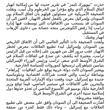
حذرت “نيويورك تايمز” في تقرير حديث لها من إمكانية انهيار
اتفاق السلام الذي وقع مؤخرا بين الخرطوم وتل أبيب، ونقلت
الصحيفة الأمريكية عن مسئولين قولهم بأن اتفاق السلام بين
السودان وإسرائيل معرض بالفعل لخطر الانهيار، لافتين الى أن
السودان قد ينسحب من الاتفاقيات التي توسطت فيها إدارة
ترامب إذا رفض الكونجرس منحه حصانة من دعاوى الإرهاب
في المستقبل.
انهيار وشيك:
ولفتت الصحيفة ذات التأثير العالمي الى أن الاتفاق التاريخي
بين السودان وإسرائيل لبدء تطبيع العلاقات معرض لخطر
الانهيار عقب مرور أقل من شهرين على إعلانه من قبل الرئيس
ترامب، معتبرة أنه يكشف عن صدع في اتفاقات السلام في
الشرق الأوسط الذي سعى ترامب ورئيس الوزراء الإسرائيلي
بنيامين نتنياهو إلى ترسيخها كموروثات للسياسة الخارجية.
ويعتبر السودان ثالث دولة عربية يوقع على اتفاقيات “إبراهام”
بوساطة ترامب والتي فتحت شراكات اقتصادية ودبلوماسية
جديدة مع إسرائيل. حيث وقعت دولة الإمارات العربية المتحدة
والبحرين على الاتفاقات في سبتمبر الماضي، فيما توقع وزير
الخارجية مايك بومبيو في الأسبوع الماضي أن تحذو حذوها دول
إسلامية سنية أخرى في الشرق الأوسط قريبًا.
موافقة مشروطة:
أشارت الصحيفة الى أن السودان وافق على مضض على تطبيع
العلاقات مع إسرائيل – وجاء ذلك فقط كجزء من صفقة