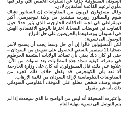
السودان المسؤولية جزئياً عن السنوات الخمس التي وفر فيها
مأوى لزعيم القاعدة أسامة بن لادن.
وقال مسؤولون قريبون من المفاوضات إن السناتور تشاك
شوم والسناتور روبرت مينينديز من ولاية نيوجيرسي، أكبر
ديمقراطي في لجنة العلاقات الخارجية، الذي يثير جدلا حول
التفاوت في تعويضات الضحايا، اعترفا بالوضع الاقتصادي الهش
في السودان ووصفوهما بالحريصين على حل النزاع.
الوصول الى تسوية:
لكن المسؤولين قالوا إن أي حل وسط يجب أن يسمح لأسر
ضحايا 11 سبتمبر بالسعي للحصول على تعويض من السودان –
حتى لو كان ذلك يعني بأن تساعد الولايات المتحدة الخرطوم
في معرفة كيفية سداد هذه المطالبات بعد سنوات من الآن.
علاوة على ذلك، قال المسؤولون، أنه كان على وزارة الخارجية
ألا تعد بأن الكونجرس قد يفعل خلاف ذلك كجزء من
المفاوضات الدبلوماسية لإزالة السودان من قائمة الإرهاب.
حيث وصف شخص مطلع على الموقف التفاوضي السوداني
ذلك بأنه غير مقبول.
واعتبرت الصحيفة أنه ليس من الواضح ما الذي سيحدث إذا لم
يتم التوصل الى تسوية بنهاية العام.