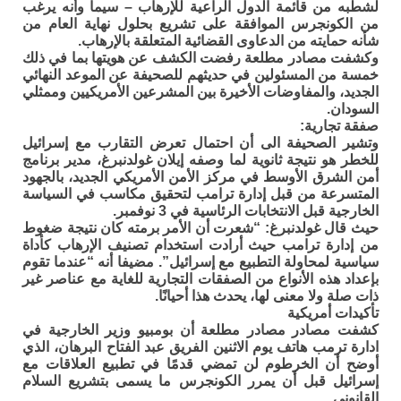
لشطبه من قائمة الدول الراعية للإرهاب – سيما وأنه يرغب
من الكونجرس الموافقة على تشريع بحلول نهاية العام من
شأنه حمايته من الدعاوى القضائية المتعلقة بالإرهاب.
وكشفت مصادر مطلعة رفضت الكشف عن هويتها بما في ذلك
خمسة من المسئولين في حديثهم للصحيفة عن الموعد النهائي
الجديد، والمفاوضات الأخيرة بين المشرعين الأمريكيين وممثلي
السودان.
صفقة تجارية:
وتشير الصحيفة الى أن احتمال تعرض التقارب مع إسرائيل
للخطر هو نتيجة ثانوية لما وصفه إيلان غولدنبرغ، مدير برنامج
أمن الشرق الأوسط في مركز الأمن الأمريكي الجديد، بالجهود
المتسرعة من قبل إدارة ترامب لتحقيق مكاسب في السياسة
الخارجية قبل الانتخابات الرئاسية في 3 نوفمبر.
حيث قال غولدنبرغ: “شعرت أن الأمر برمته كان نتيجة ضغوط
من إدارة ترامب حيث أرادت استخدام تصنيف الإرهاب كأداة
سياسية لمحاولة التطبيع مع إسرائيل”. مضيفا أنه “عندما تقوم
بإعداد هذه الأنواع من الصفقات التجارية للغاية مع عناصر غير
ذات صلة ولا معنى لها، يحدث هذا أحيانًا.
تأكيدات أمريكية
كشفت مصادر مصادر مطلعة أن بومبيو وزير الخارجية في
ادارة ترمب هاتف يوم الاثنين الفريق عبد الفتاح البرهان، الذي
أوضح أن الخرطوم لن تمضي قدمًا في تطبيع العلاقات مع
إسرائيل قبل أن يمرر الكونجرس ما يسمى بتشريع السلام
القانوني.