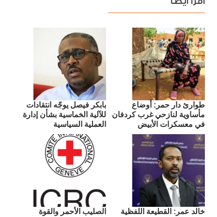
اقرأ ايضا
طوارئ دار حمر: أوضاع
بابكر فيصل يوجّه انتقادات
مأساوية لنازحي غرب كردفان
للآلية الخماسية بشأن إدارة
في معسكرات الأبيض
العملية السياسية
​خالد عمر: القطيعة اللفظية
الصليب الأحمر والقوة