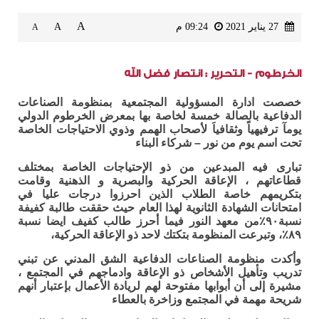
A
27 يناير 2021
09:24 م
A
A
الخرطوم - التحرير : انتصار فضل الله
خصصت ادارة المسؤولية المجتمعية بمنظومة الصناعات
الدفاعية بالصالة خمسة لخاصة بها بمعرض الخرطوم الدولي
يومآ ترفيهياً وثقافياَ لأصحاب الهمم وذوي الاحتياجات الخاصة
تحت اسم يوم من نور – شركاء البناء
تبارى فيه المبدعين من ذو الإحتياجات الخاصة بمختلف
قطاعاتهم ، الإعاقة الحركية والبصرية و الذهنية وقامت
بتكريمهم خاصة الطلاب الذين احرزوا درجات عليا في
امتحانات الشهادة الثانوية لهذا العام حيث حققت طالبة كفيفة
نسبة٩٠٪من معهد النور فيما أحرز طالب كفيف ايضا نسبة
٨٩٪، وتبرعت المنظومة بتكتك لاحد ذو الإعاقة الحركية،
وأكدت منظومة الصناعات الدفاعية الشق المدني عن تبني
تدريب وتأهيل الأشخاص ذو الإعاقة وادماجهم في المجتمع ،
مشيرة إلى أن أبوابها مفتوحة لهم لريادة الأعمال بإعتبار أنهم
شريحة مهمة في المجتمع وزاخرة بالعطاء