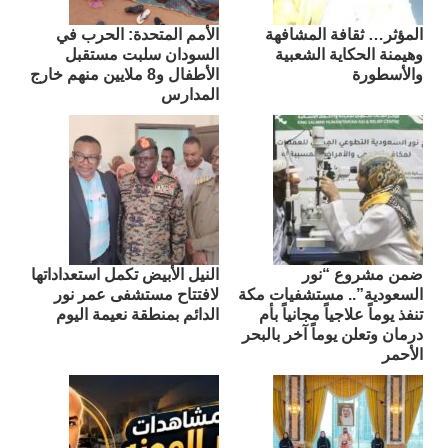
المؤثر… ثقافة المشافهة
الأمم المتحدة: الحرب في
وهيمنة الحكاية الشعبية
السودان سلبت مستقبل
والأسطورة
الأطفال و8 ملايين منهم خارج
المدارس
ضمن مشروع “نور
النيل الأبيض تكمل استعداداتها
السعودية”.. مستشفيات مكة
لافتتاح مستشفى عمر نور
تنفذ يوماً علاجياً مجانياً بأم
الدائم بمنطقة نعيمة اليوم
درمان وتعلن يوماً آخر بالبحر
الأحمر