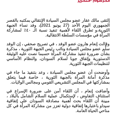
الخرطوم -التحرير
إلتقى مالك عقار عضو مجلس السيادة الإنتقالي بمكتبه بالقصر
الجمهوري اليوم الأحد (27 يونيو 2021)، وفد نساء الجبهة
الثورية،و تطرق اللقاء لأهمية تنفيذ نسبة الـ ٤٠٪ لمشاركة
المرأة في مؤسسات السلطة الانتقالية.
وقالت إنعام هارون عضو الوفد ، في تصريح صحفي ، إن الوفد
سلّم عضو مجلس السيادة ونائب رئيس الجبهة الثورية ، مذكرة
بشأن ضرورة تنفيذ مشاركة المرأة حسبما نصت عليه الوثيقة
الدستورية وإتفاق جوبا لسلام السودان، والنظام الأساسي
لتنظيمات الجبهة الثورية.
وأوضحت أن عضو مجلس السيادة ، وعد بتنفيذ ما جاء في
مذكرة أمانة المرأة بالجبهة الثورية ، خاصة فيما يتعلق
بمشاركتها في المجلس التشريعي القومي ومجالس الولايات.
وأضافت إنعام ، أن اللقاء أمن على ضرورة الإسراع في
استئناف التفاوض ، لإستكمال عملية السلام الشامل بالبلاد ،
مبينة أن اللقاء بحث أهمية مصادقة السودان على إتفاقية
سيداو باعتبارها إتفاقية دولية تعزز من مشاركة المرأة في كل
مناحي الحياة العامة.