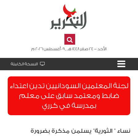
الأحد - 24 صفر 1448 هـ , 09 أغسطس 2026 م
النسخة الكاملة
لجنة المعلمين السودانيين تدين اعتداء
ضابط ومعتمد سابق على معلم
بمدرسة في كرري
نساء ” الثورية” يسلمن مذكرة بضرورة