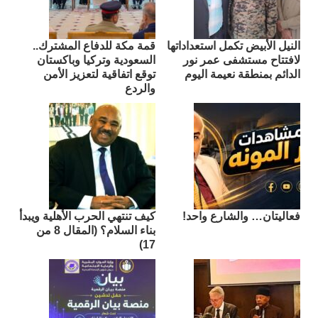
النيل الأبيض تكمل استعداداتها
قمة مكة للدفاع المشترك..
لافتتاح مستشفى عمر نور
السعودية وتركيا وباكستان
الدائم بمنطقة نعيمة اليوم
توقع اتفاقية لتعزيز الأمن
والردع
فعاليتان… والشارع واحد!
كيف تنتهي الحرب الأهلية ويبدأ
بناء السلام؟ (المقال 8 من
17)