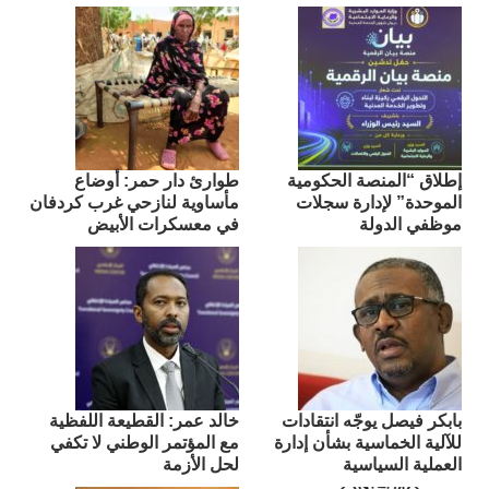
إطلاق “المنصة الحكومية
طوارئ دار حمر: أوضاع
الموحدة” لإدارة سجلات
مأساوية لنازحي غرب كردفان
موظفي الدولة
في معسكرات الأبيض
بابكر فيصل يوجّه انتقادات
​خالد عمر: القطيعة اللفظية
للآلية الخماسية بشأن إدارة
مع المؤتمر الوطني لا تكفي
العملية السياسية
لحل الأزمة