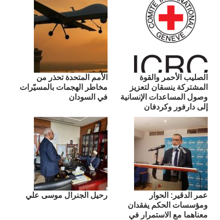
الصليب الأحمر والقوة
الأمم المتحدة تحذر من
المشتركة ينسقان لتعزيز
مخاطر الهجمات بالمسيّرات
وصول المساعدات الإنسانية
في السودان
إلى دارفور وكردفان
عمر الدقير: الحوار
رحيل الجنرال موسى علي
ومؤسسات الحكم يفقدان
معناهما مع الاستمرار في