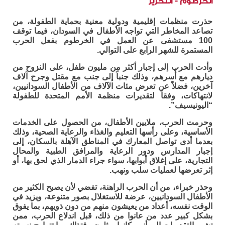
الخرطوم - التحرير
حذرت منظمات إقليمية ودولية معنية بحماية الطفولة، من
تصاعد المخاطر التي تواجه الأطفال في السودان، فيما توقف
100 مستشفى عن العمل في الخرطوم بفعل الحرب
المستمرة للشهر الرابع على التوالي.
وأدت الحرب إلى إجبار أكثر من مليون طفل، على النزوح من
ديارهم مع أُسرهم، وذلك جنباً إلى جنب مع مقتل وجرح آلاف
آخرين، فضلاً عن تعرض مئات الآلاف من الأطفال السودانيين،
لانتهاكات، وفقاً لتقديرات منظمة الأمم المتحدة للطفولة
“اليونيسيف”.
وحرمت الحرب، ملايين الأطفال، من الحصول على الخدمات
الأساسية، وعلى رأسها التعليم والغذاء والرعاية الصحية، وذلك
بعدما أدى تواصل المعارك في المناطق الآهلة بالسكان، إلى
إجبار المدارس ودور الرعاية والمرافق الطبية والمحال
التجارية، على إغلاق أبوابها، سواء جراء الدمار الذي لحق بها، أو
إثر تعرضها لعمليات سلب ونهب.
وحذر خبراء، من أن الحرب الراهنة، تفضي لأن يصبح الكثير من
الأطفال السودانيين، عرضة للاستغلال بصور متنوعة، ويزيد في
الوقت نفسه، أعداد من يعيشون منهم من دون ذويهم، بما يفوق
بشكل كبير عدد من عانوا من ذلك، قبل اندلاع الحرب، ممن