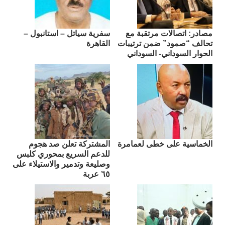
مصادر: اتصالات مرتقبة مع
سفرية سياتل – استانبول –
تحالف “صمود” ضمن ترتيبات
القاهرة
الحوار السوداني- السوداني
الخماسية على خطى لعمامرة
المشتركة تعلن صد هجوم
للدعم السريع بمحوري كلبس
وصليعة وتدمير والاستيلاء على
٦٥ عربة