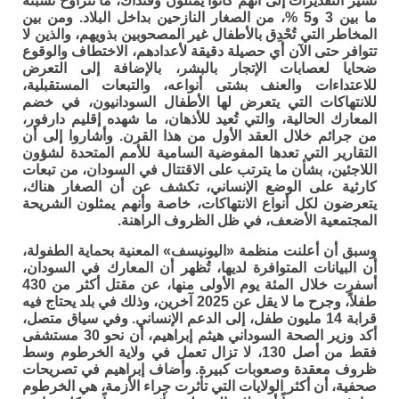
تشير التقديرات إلى أنهم كانوا يمثلون وقتذاك، ما تتراوح نسبته
ما بين 3 و5 %، من الصغار النازحين بداخل البلاد. ومن بين
المخاطر التي تُحْدِق بالأطفال غير المصحوبين بذويهم، والذين لا
تتوافر حتى الآن أي حصيلة دقيقة لأعدادهم، الاختطاف والوقوع
ضحايا لعصابات الإتجار بالبشر، بالإضافة إلى التعرض
للاعتداءات والعنف بشتى أنواعه، والتبعات المستقبلية،
للانتهاكات التي يتعرض لها الأطفال السودانيون، في خضم
المعارك الحالية، والتي تُعيد للأذهان، ما شهده إقليم دارفور،
من جرائم خلال العقد الأول من هذا القرن. وأشاروا إلى أن
التقارير التي تعدها المفوضية السامية للأمم المتحدة لشؤون
اللاجئين، بشأن ما يترتب على الاقتتال في السودان، من تبعات
كارثية على الوضع الإنساني، تكشف عن أن الصغار هناك،
يتعرضون لكل أنواع الانتهاكات، خاصة وأنهم يمثلون الشريحة
المجتمعية الأضعف، في ظل الظروف الراهنة.
وسبق أن أعلنت منظمة «اليونيسف» المعنية بحماية الطفولة،
أن البيانات المتوافرة لديها، تُظهر أن المعارك في السودان،
أسفرت خلال المئة يوم الأولى منها، عن مقتل أكثر من 430
طفلاً، وجرح ما لا يقل عن 2025 آخرين، وذلك في بلد يحتاج فيه
قرابة 14 مليون طفل، إلى الدعم الإنساني. وفي سياق متصل،
أكد وزير الصحة السوداني هيثم إبراهيم، أن نحو 30 مستشفى
فقط من أصل 130، لا تزال تعمل في ولاية الخرطوم وسط
ظروف معقدة وصعوبات كبيرة. وأضاف إبراهيم في تصريحات
صحفية، أن أكثر الولايات التي تأثرت جراء الأزمة، هي الخرطوم