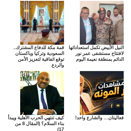
النيل الأبيض تكمل استعداداتها
قمة مكة للدفاع المشترك..
لافتتاح مستشفى عمر نور
السعودية وتركيا وباكستان
الدائم بمنطقة نعيمة اليوم
توقع اتفاقية لتعزيز الأمن
والردع
فعاليتان… والشارع واحد!
كيف تنتهي الحرب الأهلية ويبدأ
بناء السلام؟ (المقال 8 من
17)