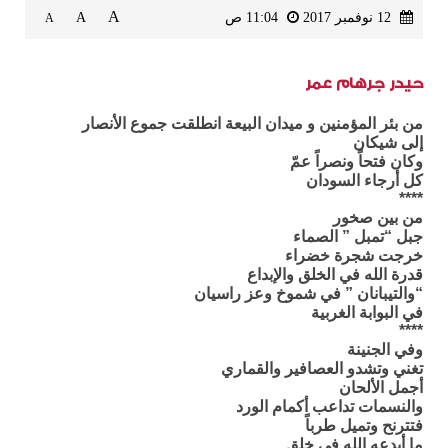
A
12 نوفمبر 2017
11:04 ص
A
A
حيدر جرهام عمر
من بئر المؤمنين و ميدان البيعة انطلقت جموع الأنصار
إلى شيكان
وكان فتحاً ونصراً عمّ
كل أرجاء السودان
****
من بين صخور
جبل “تمبل ” الصماء
خرجت شجرة خضراء
قدرة الله في الخلق والإبداع
“والتيبانان ” في شموخ وعز راسيان
في البوابة الغربية
****
وفي الجنينة
تغني وتشدو العصافير والقماري
أجمل الألحان
والنسمات تداعب أكمام الورد
فتترنح وتميل طرباً
ما أبدعه الله في خلق