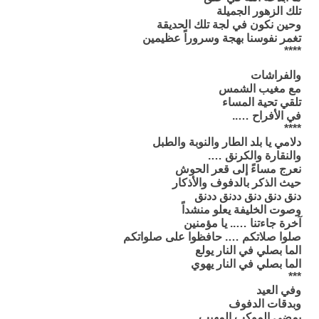
تلك الزهور الجميلة
وحين نكون في لجة تلك الحديقة
تغمر نفوسنا بهجة وسروراً عظيمين
****
والفراشات
مع مغيب الشمس
تلقي تحية المساء
في الأفراح …..
****
دلامي يا بلد الطار والنوبة والطبل
والنقارة والكرنق ….
نعرج مساءً إلى قعر الحوش
حيث الذكر بالدفوف والأذكار
دنق دنق دنق ددنق ددنق
وصوت الخليفة يعلو منشداً
آخرة جاءتنا ….. يا مؤمنين
صلوا صلاتكم …. حافظوا على صلواتكم
الما بصلي في النار يولع
الما بصلي في النار يهوي
***
وفي العيد
وبدقات الدفوف
يمضي الموكب المهيب