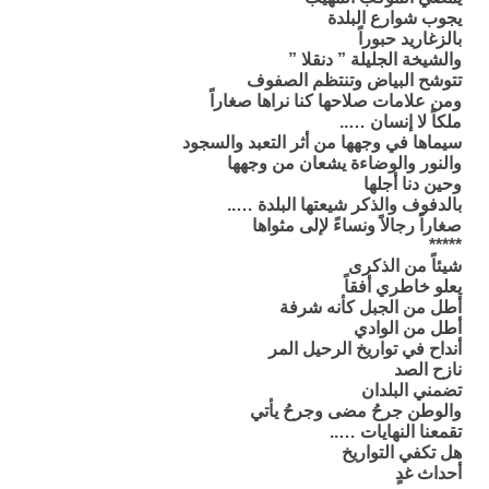
يجوب شوارع البلدة
بالزغاريد حبوراً
والشيخة الجليلة ” دنقلا ”
تتوشح البياض وتنتظم الصفوف
ومن علامات صلاحها كنا نراها صغاراً
ملكاً لا إنسان …..
سيماها في وجهها من أثر التعبد والسجود
والنور والوضاءة يشعان من وجهها
وحين دنا أجلها
بالدفوف والذكر شيعتها البلدة …..
صغاراً رجالاً ونساءً لإلى مثواها
*****
شيئاً من الذكرى
يعلو خاطري أفقاً
أطل من الجبل كأنه شرفة
أطل من الوادي
أنداح في تواريخ الرحيل المر
نازح الصد
تضمني البلدان
والوطن جرحُ مضى وجرحُ يأتي
تقمعنا النهايات …..
هل تكفي التواريخ
أحداث غدٍ