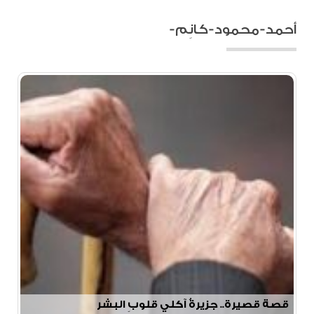
أحمد-محمود-كانِم-
قصة قصيرة.. جزيرةُ آكلي قلوبِ البشر