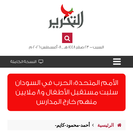
السبت - 23 صفر 1448 هـ , 08 أغسطس 2026 م
النسخة الكاملة
الأمم المتحدة: الحرب في السودان
سلبت مستقبل الأطفال و8 ملايين
منهم خارج المدارس
الرئيسية
أحمد-محمود-كانِم-