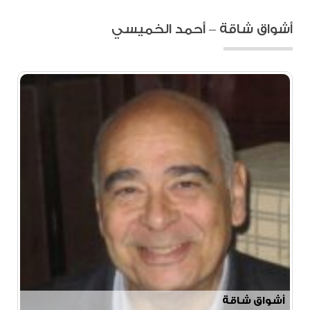
أشواق شاقة – أحمد الخميسي
أشواق شاقة