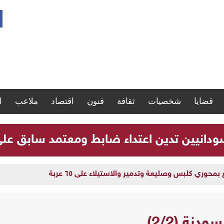
قضايا
شخصيات
ثقافة
فنون
اقتصاد
ملاعب
ا
سودانيين تدين اعتداء ضابط ومعتمد سابق ع
وري كلبس وصليعة وتدمير والاستيلاء على ٦٥ عربة
نة (2/2)