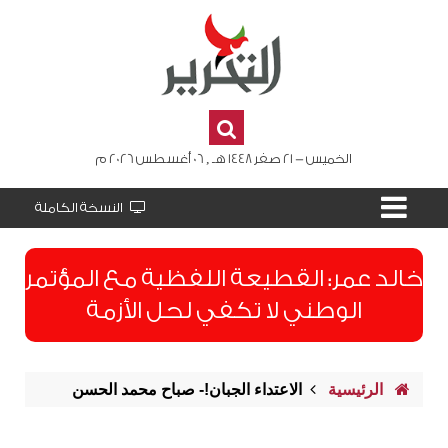
الخميس - 21 صفر 1448 هـ , 06 أغسطس 2026 م
النسخة الكاملة
​خالد عمر: القطيعة اللفظية مع المؤتمر
الوطني لا تكفي لحل الأزمة
الرئيسية
الاعتداء الجبان!- صباح محمد الحسن