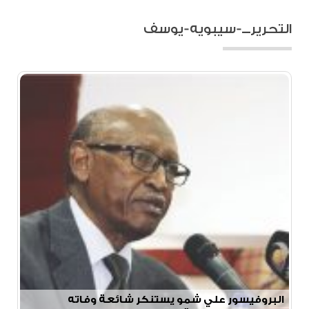
التحريرـــ-سيبويه-يوسف
البروفيسور علي شمو يستنكر شائعة وفاته