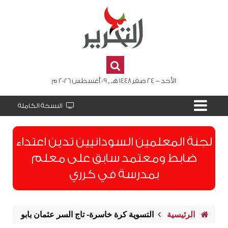
الأحد - 24 صفر 1448 هـ , 09 أغسطس 2026 م
النسخة الكاملة
لجنة المعلمين السودانيين تدين اعتداء
ضابط ومعتمد سابق على معلم
بمدرسة في كرري
الرئيسية
التسوية كرة خاسرة- تاج السر عثمان بابو