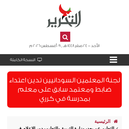
الأحد - 24 صفر 1448 هـ , 09 أغسطس 2026 م
النسخة الكاملة
لجنة المعلمين السودانيين تدين اعتداء
ضابط ومعتمد سابق على معلم
بمدرسة في كرري
الرئيسية
التعليم عن بعد- وزارة التربية والتعليم- دور الإعلام في